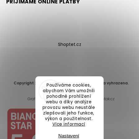
PŘIJÍMÁME ONLINE PLATBY
Shoptet.cz
Copyright 2026
DomaLEP s.r.o.
. Všechna práva vyhrazena.
Používáme cookies,
Upravit nastavení cookies
abychom Vám umožnili
pohodlné prohlížení
Grafický návrh vytvořil a nakódoval
Shoptak.cz
webu a díky analýze
provozu webu neustále
zlepšovali jeho funkce,
výkon a použitelnost.
Více informací
Nastavení