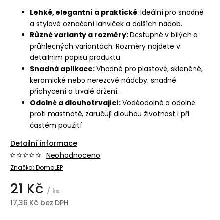
Lehké, elegantní a praktické:
Ideální pro snadné
a stylové označení lahviček a dalších nádob.
Různé varianty a rozměry:
Dostupné v bílých a
průhledných variantách. Rozměry najdete v
detailním popisu produktu.
Snadná aplikace:
Vhodné pro plastové, skleněné,
keramické nebo nerezové nádoby; snadné
přichycení a trvalé držení.
Odolné a dlouhotrvající:
Voděodolné a odolné
proti mastnotě, zaručují dlouhou životnost i při
častém použití.
Detailní informace
Neohodnoceno
Značka:
DomaLEP
21 Kč
/ ks
17,36 Kč bez DPH