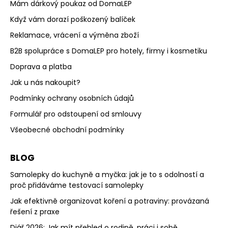
Mám dárkový poukaz od DomaLEP
Když vám dorazí poškozený balíček
Reklamace, vrácení a výměna zboží
B2B spolupráce s DomaLEP pro hotely, firmy i kosmetiku
Doprava a platba
Jak u nás nakoupit?
Podmínky ochrany osobních údajů
Formulář pro odstoupení od smlouvy
Všeobecné obchodní podmínky
BLOG
Samolepky do kuchyně a myčka: jak je to s odolností a
proč přidáváme testovací samolepky
Jak efektivně organizovat koření a potraviny: provázaná
řešení z praxe
Diář 2026: Jak mít přehled o rodině, práci i sobě