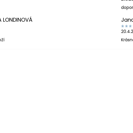
dopor
A LONDINOVÁ
Jan
20.4.
oží
Krásn