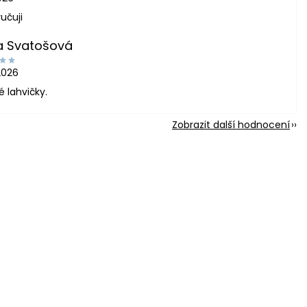
učuji
a Svatošová
2026
é lahvičky.
Zobrazit další hodnocení