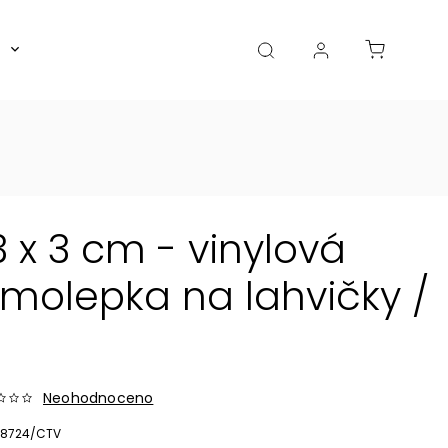
Boxy, dózy, kořenky, skleničky
Akce
Diá
x 3 cm - vinylová
olepka na lahvičky /
Neohodnoceno
8724/CTV