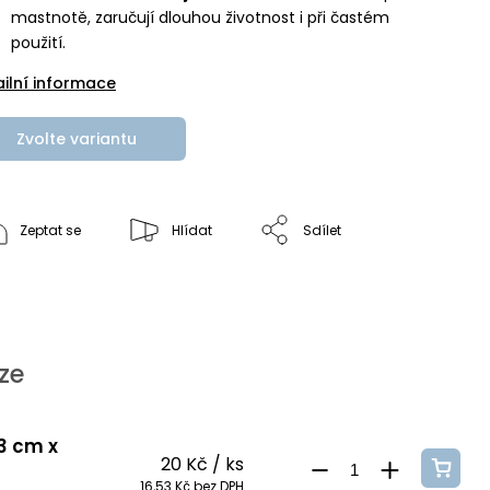
mastnotě, zaručují dlouhou životnost i při častém
použití.
ailní informace
Zvolte variantu
Zeptat se
Hlídat
Sdílet
ze
 3 cm x
20 Kč
/ ks
16,53 Kč bez DPH