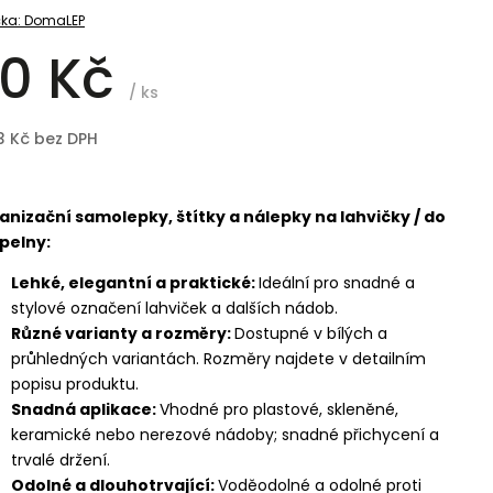
ka:
DomaLEP
0 Kč
/ ks
3 Kč bez DPH
anizační samolepky, štítky a nálepky na lahvičky / do
pelny:
Lehké, elegantní a praktické:
Ideální pro snadné a
stylové označení lahviček a dalších nádob.
Různé varianty a rozměry:
Dostupné v bílých a
průhledných variantách. Rozměry najdete v detailním
popisu produktu.
Snadná aplikace:
Vhodné pro plastové, skleněné,
keramické nebo nerezové nádoby; snadné přichycení a
trvalé držení.
Odolné a dlouhotrvající:
Voděodolné a odolné proti