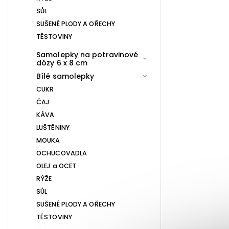
SŮL
SUŠENÉ PLODY A OŘECHY
TĚSTOVINY
Samolepky na potravinové
dózy 6 x 8 cm
Bílé samolepky
CUKR
ČAJ
KÁVA
LUŠTĚNINY
MOUKA
OCHUCOVADLA
OLEJ a OCET
RÝŽE
SŮL
SUŠENÉ PLODY A OŘECHY
TĚSTOVINY