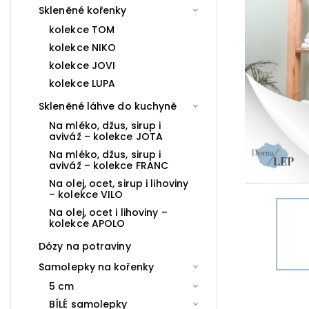
Skleněné kořenky
kolekce TOM
kolekce NIKO
kolekce JOVI
kolekce LUPA
Skleněné láhve do kuchyně
Na mléko, džus, sirup i
aviváž – kolekce JOTA
Na mléko, džus, sirup i
aviváž – kolekce FRANC
Na olej, ocet, sirup i lihoviny
– kolekce VILO
Na olej, ocet i lihoviny –
kolekce APOLO
Dózy na potraviny
Samolepky na kořenky
5 cm
BÍLÉ samolepky