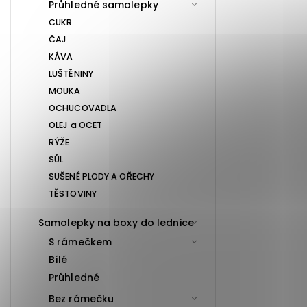
Průhledné samolepky
CUKR
ČAJ
KÁVA
LUŠTĚNINY
MOUKA
OCHUCOVADLA
OLEJ a OCET
RÝŽE
SŮL
SUŠENÉ PLODY A OŘECHY
TĚSTOVINY
Samolepky na boxy do lednice
S rámečkem
Bílé
Průhledné
Bez rámečku