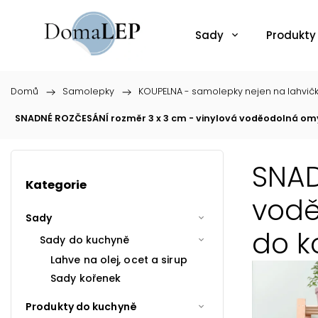
Sady
Produkty
Domů
/
Samolepky
/
KOUPELNA - samolepky nejen na lahvič
SNADNÉ ROZČESÁNÍ rozměr 3 x 3 cm - vinylová voděodolná om
SNAD
Kategorie
vodě
Sady
do k
Sady do kuchyně
Lahve na olej, ocet a sirup
Sady kořenek
Produkty do kuchyně