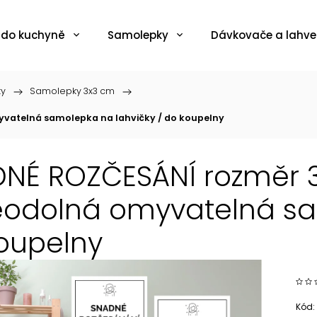
 do kuchyně
Samolepky
Dávkovače a lahve
ky
/
Samolepky 3x3 cm
/
yvatelná samolepka na lahvičky / do koupelny
NÉ ROZČESÁNÍ rozměr 3 
odolná omyvatelná sam
oupelny
Kód: