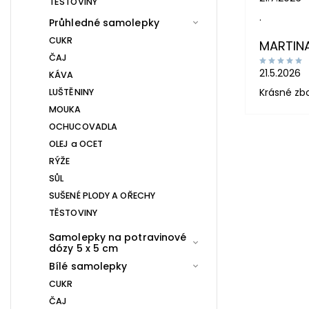
TĚSTOVINY
.
Průhledné samolepky
CUKR
MARTIN
ČAJ
21.5.2026
KÁVA
Krásné zb
LUŠTĚNINY
MOUKA
OCHUCOVADLA
OLEJ a OCET
RÝŽE
SŮL
SUŠENÉ PLODY A OŘECHY
TĚSTOVINY
Samolepky na potravinové
dózy 5 x 5 cm
Bílé samolepky
CUKR
ČAJ