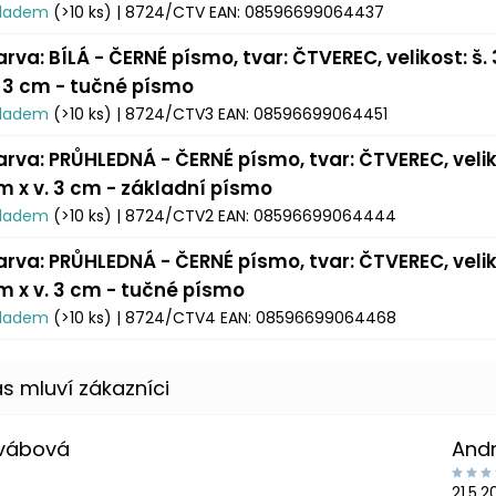
kladem
(>10 ks)
| 8724/CTV
EAN:
08596699064437
arva: BÍLÁ - ČERNÉ písmo, tvar: ČTVEREC, velikost: š.
. 3 cm - tučné písmo
kladem
(>10 ks)
| 8724/CTV3
EAN:
08596699064451
arva: PRŮHLEDNÁ - ČERNÉ písmo, tvar: ČTVEREC, veliko
m x v. 3 cm - základní písmo
kladem
(>10 ks)
| 8724/CTV2
EAN:
08596699064444
arva: PRŮHLEDNÁ - ČERNÉ písmo, tvar: ČTVEREC, veliko
m x v. 3 cm - tučné písmo
kladem
(>10 ks)
| 8724/CTV4
EAN:
08596699064468
Švábová
And
21.5.