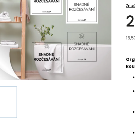
Znač
2
16,5
Org
kou