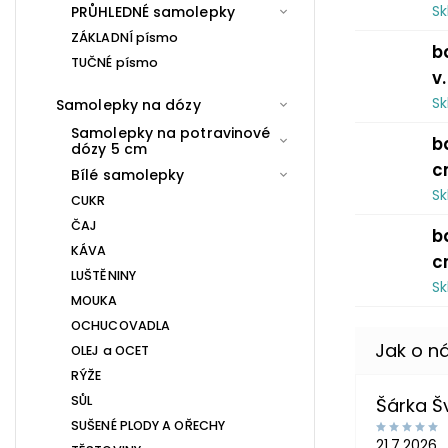
S
PRŮHLEDNÉ samolepky
ZÁKLADNÍ písmo
b
TUČNÉ písmo
v
S
Samolepky na dózy
Samolepky na potravinové
b
dózy 5 cm
c
Bílé samolepky
S
CUKR
ČAJ
b
KÁVA
c
LUŠTĚNINY
S
MOUKA
OCHUCOVADLA
OLEJ a OCET
RÝŽE
SŮL
Šárka 
SUŠENÉ PLODY A OŘECHY
21.7.2026