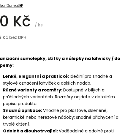
ka:
DomaLEP
0 Kč
/ ks
3 Kč bez DPH
anizační samolepky, štítky a nálepky na lahvičky / do
pelny:
Lehké, elegantní a praktické:
Ideální pro snadné a
stylové označení lahviček a dalších nádob.
Různé varianty a rozměry:
Dostupné v bílých a
průhledných variantách. Rozměry najdete v detailním
popisu produktu.
Snadná aplikace:
Vhodné pro plastové, skleněné,
keramické nebo nerezové nádoby; snadné přichycení a
trvalé držení.
Odolné a dlouhotrvající:
Voděodolné a odolné proti