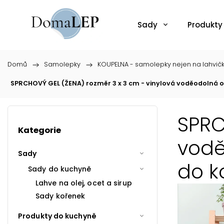
Sady
Produkty
Domů
/
Samolepky
/
KOUPELNA - samolepky nejen na lahvič
SPRCHOVÝ GEL (ŽENA) rozměr 3 x 3 cm - vinylová voděodolná 
SPRC
Kategorie
vodě
Sady
do k
Sady do kuchyně
Lahve na olej, ocet a sirup
Sady kořenek
Produkty do kuchyně