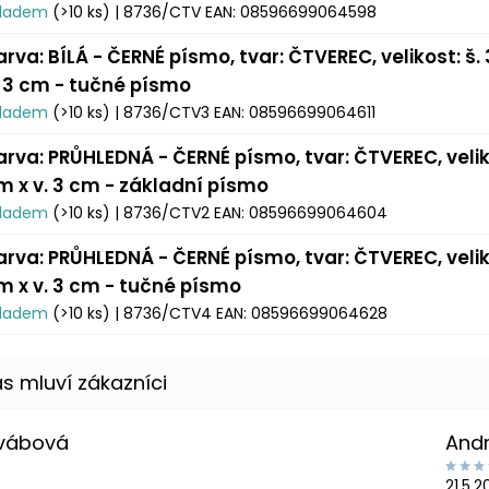
kladem
(>10 ks)
| 8736/CTV
EAN:
08596699064598
arva: BÍLÁ - ČERNÉ písmo, tvar: ČTVEREC, velikost: š.
. 3 cm - tučné písmo
kladem
(>10 ks)
| 8736/CTV3
EAN:
08596699064611
arva: PRŮHLEDNÁ - ČERNÉ písmo, tvar: ČTVEREC, veliko
m x v. 3 cm - základní písmo
kladem
(>10 ks)
| 8736/CTV2
EAN:
08596699064604
arva: PRŮHLEDNÁ - ČERNÉ písmo, tvar: ČTVEREC, veliko
m x v. 3 cm - tučné písmo
kladem
(>10 ks)
| 8736/CTV4
EAN:
08596699064628
Švábová
And
21.5.