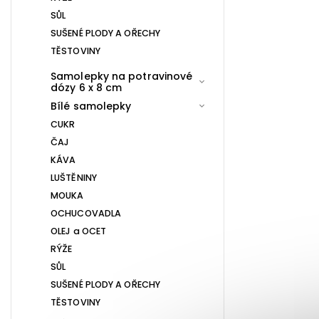
SŮL
SUŠENÉ PLODY A OŘECHY
TĚSTOVINY
Samolepky na potravinové
dózy 6 x 8 cm
Bílé samolepky
CUKR
ČAJ
KÁVA
LUŠTĚNINY
MOUKA
OCHUCOVADLA
OLEJ a OCET
RÝŽE
SŮL
SUŠENÉ PLODY A OŘECHY
TĚSTOVINY