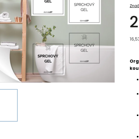
Znač
2
16,5
Org
kou