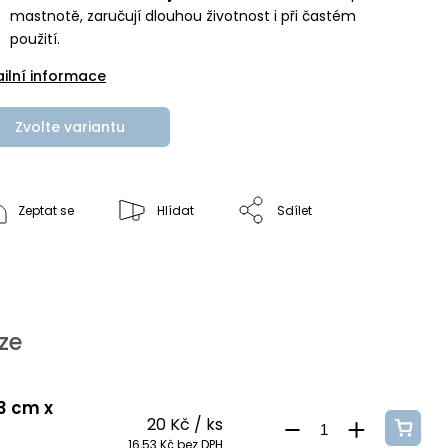
mastnotě, zaručují dlouhou životnost i při častém
použití.
ailní informace
Zvolte variantu
Zeptat se
Hlídat
Sdílet
ze
 3 cm x
20 Kč
/ ks
16,53 Kč bez DPH