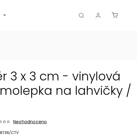
Boxy, dózy, kořenky, skleničky
Akce
Diá
 3 x 3 cm - vinylová
olepka na lahvičky /
Neohodnoceno
8736/CTV