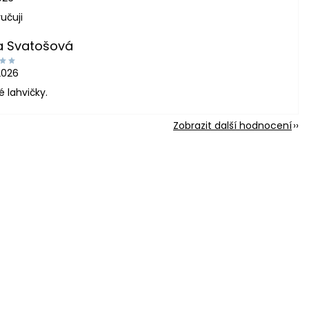
učuji
a Svatošová
2026
é lahvičky.
Zobrazit další hodnocení