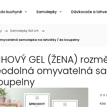
 do kuchyně
Samolepky
Dávkovače a lahve
ky
/
Samolepky 3x3 cm
/
omyvatelná samolepka na lahvičky / do koupelny
HOVÝ GEL (ŽENA) rozměr
odolná omyvatelná sam
oupelny
Kód: