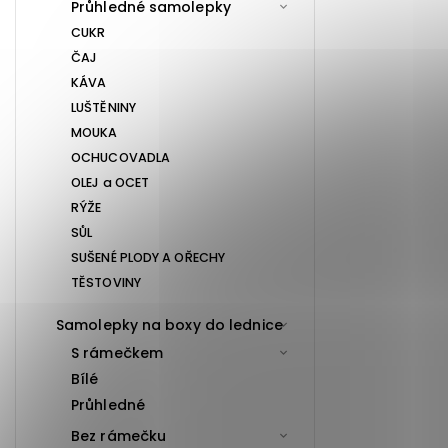
Průhledné samolepky
CUKR
ČAJ
KÁVA
LUŠTĚNINY
MOUKA
OCHUCOVADLA
OLEJ a OCET
RÝŽE
SŮL
SUŠENÉ PLODY A OŘECHY
TĚSTOVINY
Samolepky na boxy do lednice
S rámečkem
Bílé
Průhledné
Bez rámečku