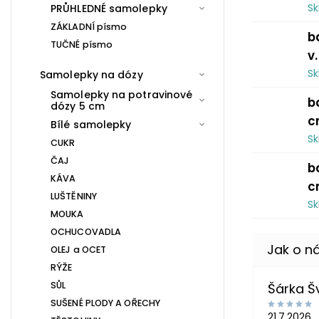
S
PRŮHLEDNÉ samolepky
ZÁKLADNÍ písmo
b
TUČNÉ písmo
v
S
Samolepky na dózy
Samolepky na potravinové
b
dózy 5 cm
c
Bílé samolepky
S
CUKR
ČAJ
b
KÁVA
c
LUŠTĚNINY
S
MOUKA
OCHUCOVADLA
OLEJ a OCET
RÝŽE
SŮL
Šárka 
SUŠENÉ PLODY A OŘECHY
21.7.2026