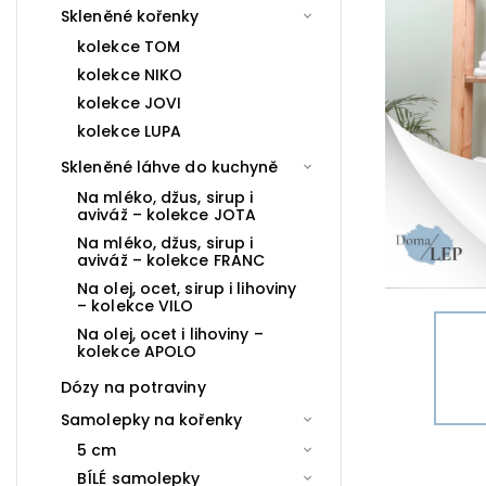
Skleněné kořenky
kolekce TOM
kolekce NIKO
kolekce JOVI
kolekce LUPA
Skleněné láhve do kuchyně
Na mléko, džus, sirup i
aviváž – kolekce JOTA
Na mléko, džus, sirup i
aviváž – kolekce FRANC
Na olej, ocet, sirup i lihoviny
– kolekce VILO
Na olej, ocet i lihoviny –
kolekce APOLO
Dózy na potraviny
Samolepky na kořenky
5 cm
BÍLÉ samolepky