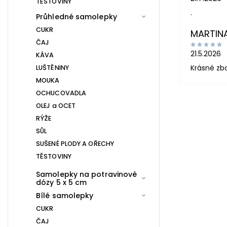
TĚSTOVINY
.
Průhledné samolepky
CUKR
MARTIN
ČAJ
21.5.2026
KÁVA
Krásné zb
LUŠTĚNINY
MOUKA
OCHUCOVADLA
OLEJ a OCET
RÝŽE
SŮL
SUŠENÉ PLODY A OŘECHY
TĚSTOVINY
Samolepky na potravinové
dózy 5 x 5 cm
Bílé samolepky
CUKR
ČAJ