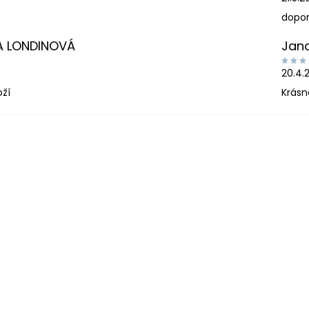
dopor
A LONDINOVÁ
Jan
20.4.
oží
Krásn