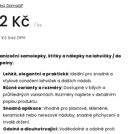
ka:
DomaLEP
2 Kč
/ ks
8 Kč bez DPH
anizační samolepky, štítky a nálepky na lahvičky / do
pelny:
Lehké, elegantní a praktické:
Ideální pro snadné a
stylové označení lahviček a dalších nádob.
Různé varianty a rozměry:
Dostupné v bílých a
průhledných variantách. Rozměry najdete v detailním
popisu produktu.
Snadná aplikace:
Vhodné pro plastové, skleněné,
keramické nebo nerezové nádoby; snadné přichycení a
trvalé držení.
Odolné a dlouhotrvající:
Voděodolné a odolné proti