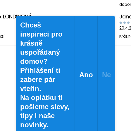
dopor
A LONDINOVÁ
Jan
Chceš
20.4.
inspiraci pro
oží
Krásn
krásně
uspořádaný
domov?
Přihlášení ti
Ano
Ne
zabere pár
vteřin.
Na oplátku ti
pošleme slevy,
tipy i naše
novinky.