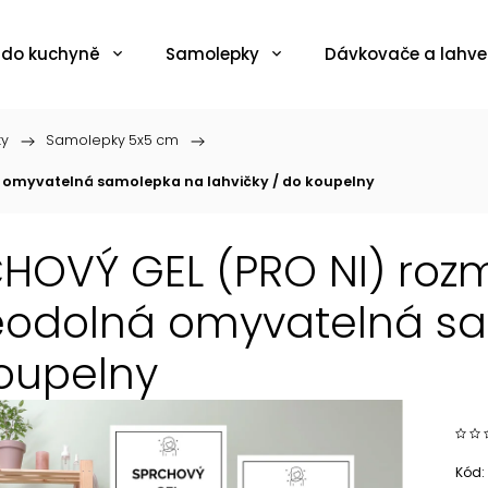
 do kuchyně
Samolepky
Dávkovače a lahve
ky
/
Samolepky 5x5 cm
/
á omyvatelná samolepka na lahvičky / do koupelny
HOVÝ GEL (PRO NI) rozm
odolná omyvatelná sam
oupelny
Kód: