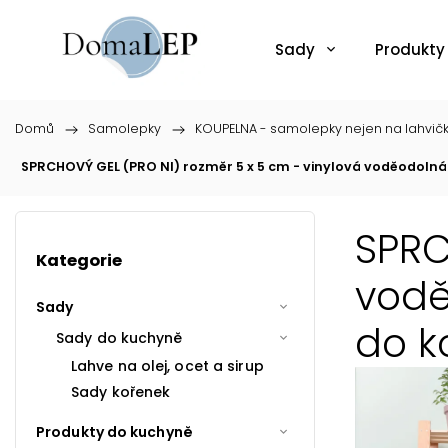
Sady
Produkty
Domů
/
Samolepky
/
KOUPELNA - samolepky nejen na lahvič
SPRCHOVÝ GEL (PRO NI) rozměr 5 x 5 cm - vinylová voděodoln
SPRC
Kategorie
vodě
Sady
do k
Sady do kuchyně
Lahve na olej, ocet a sirup
Sady kořenek
Produkty do kuchyně