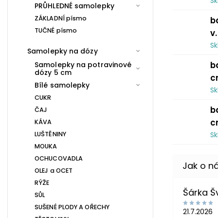
S
PRŮHLEDNÉ samolepky
ZÁKLADNÍ písmo
b
TUČNÉ písmo
v
S
Samolepky na dózy
b
Samolepky na potravinové
dózy 5 cm
c
Bílé samolepky
S
CUKR
b
ČAJ
c
KÁVA
LUŠTĚNINY
S
MOUKA
OCHUCOVADLA
OLEJ a OCET
RÝŽE
Šárka 
SŮL
SUŠENÉ PLODY A OŘECHY
21.7.2026