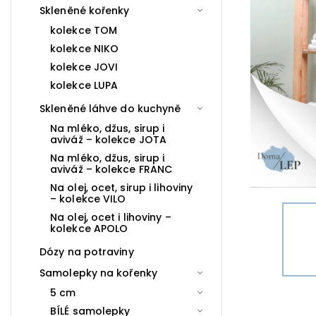
Skleněné kořenky
kolekce TOM
kolekce NIKO
kolekce JOVI
kolekce LUPA
Skleněné láhve do kuchyně
Na mléko, džus, sirup i
aviváž – kolekce JOTA
Na mléko, džus, sirup i
aviváž – kolekce FRANC
Na olej, ocet, sirup i lihoviny
– kolekce VILO
Na olej, ocet i lihoviny –
kolekce APOLO
Dózy na potraviny
Samolepky na kořenky
5 cm
BÍLÉ samolepky