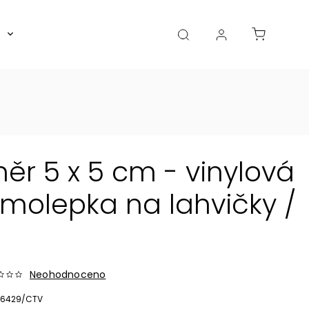
Boxy, dózy, kořenky, skleničky
Akce
Diá
ěr 5 x 5 cm - vinylová
olepka na lahvičky /
Neohodnoceno
6429/CTV