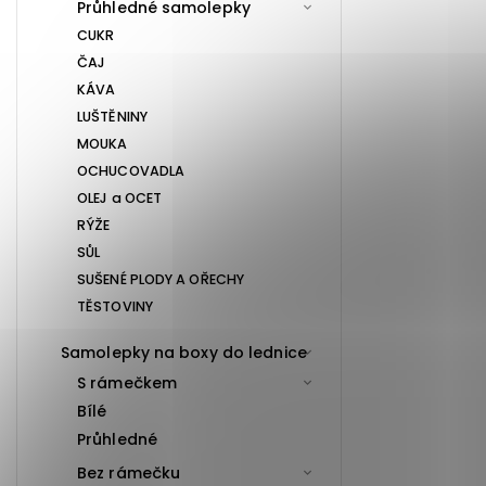
Průhledné samolepky
CUKR
ČAJ
KÁVA
LUŠTĚNINY
MOUKA
OCHUCOVADLA
OLEJ a OCET
RÝŽE
SŮL
SUŠENÉ PLODY A OŘECHY
TĚSTOVINY
Samolepky na boxy do lednice
S rámečkem
Bílé
Průhledné
Bez rámečku