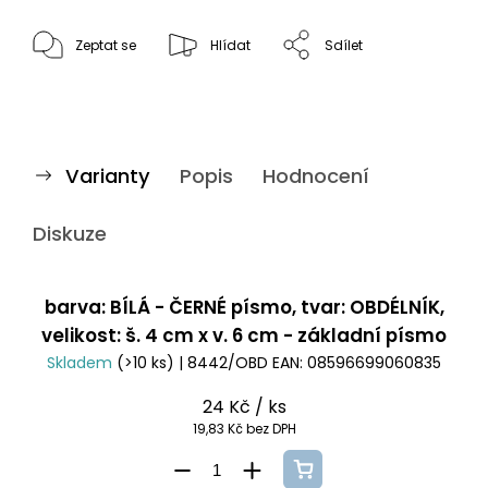
Zeptat se
Hlídat
Sdílet
Varianty
Popis
Hodnocení
Diskuze
barva: BÍLÁ - ČERNÉ písmo, tvar: OBDÉLNÍK,
velikost: š. 4 cm x v. 6 cm - základní písmo
Skladem
(>10 ks)
| 8442/OBD
EAN:
08596699060835
24 Kč
/ ks
19,83 Kč bez DPH