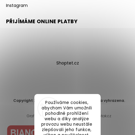
Instagram
PŘIJÍMÁME ONLINE PLATBY
Shoptet.cz
Copyright 2026
DomaLEP s.r.o.
. Všechna práva vyhrazena.
Používáme cookies,
Upravit nastavení cookies
abychom Vám umožnili
pohodlné prohlížení
Grafický návrh vytvořil a nakódoval
Shoptak.cz
webu a díky analýze
provozu webu neustále
zlepšovali jeho funkce,