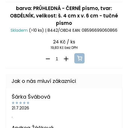
barva: PRŮHLEDNÁ - ČERNÉ písmo, tvar:
OBDÉLNÍK, velikost: š. 4 cm x v. 6 cm - tučné
písmo
Skladem
(>10 ks)
| 8442/OBD4
EAN:
08596699060866
24 Kč
/ ks
19,83 Kč bez DPH
Šárka Švábová
21.7.2026
.
Andrea Žáčková