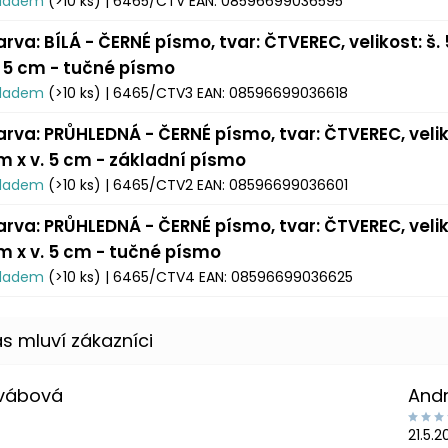
kladem
(>10 ks)
| 6465/CTV
EAN:
08596699036595
arva: BÍLÁ - ČERNÉ písmo, tvar: ČTVEREC, velikost: š.
. 5 cm - tučné písmo
kladem
(>10 ks)
| 6465/CTV3
EAN:
08596699036618
arva: PRŮHLEDNÁ - ČERNÉ písmo, tvar: ČTVEREC, veliko
m x v. 5 cm - základní písmo
kladem
(>10 ks)
| 6465/CTV2
EAN:
08596699036601
arva: PRŮHLEDNÁ - ČERNÉ písmo, tvar: ČTVEREC, veliko
m x v. 5 cm - tučné písmo
kladem
(>10 ks)
| 6465/CTV4
EAN:
08596699036625
Švábová
And
21.5.