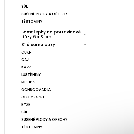
SŮL
SUŠENÉ PLODY A OŘECHY
TĚSTOVINY
Samolepky na potravinové
dózy 6 x 8 cm
Bílé samolepky
CUKR
ČAJ
KÁVA
LUŠTĚNINY
MOUKA
OCHUCOVADLA
OLEJ a OCET
RÝŽE
SŮL
SUŠENÉ PLODY A OŘECHY
TĚSTOVINY