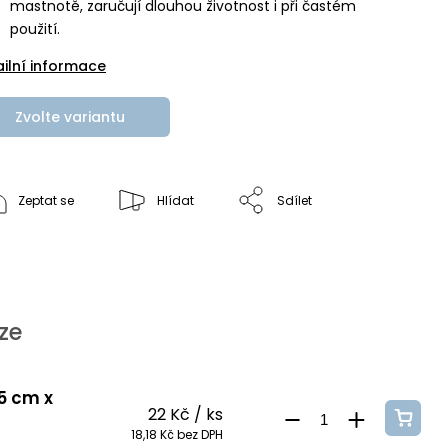
mastnotě, zaručují dlouhou životnost i při častém
použití.
ailní informace
Zvolte variantu
Zeptat se
Hlídat
Sdílet
ze
 5 cm x
22 Kč
/ ks
18,18 Kč bez DPH