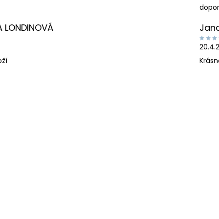
dopor
A LONDINOVÁ
Jan
20.4.
oží
Krásn