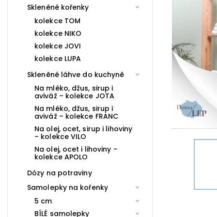
Skleněné kořenky
kolekce TOM
kolekce NIKO
kolekce JOVI
kolekce LUPA
Skleněné láhve do kuchyně
Na mléko, džus, sirup i
aviváž – kolekce JOTA
Na mléko, džus, sirup i
aviváž – kolekce FRANC
Na olej, ocet, sirup i lihoviny
– kolekce VILO
Na olej, ocet i lihoviny –
kolekce APOLO
Dózy na potraviny
Samolepky na kořenky
5 cm
BÍLÉ samolepky