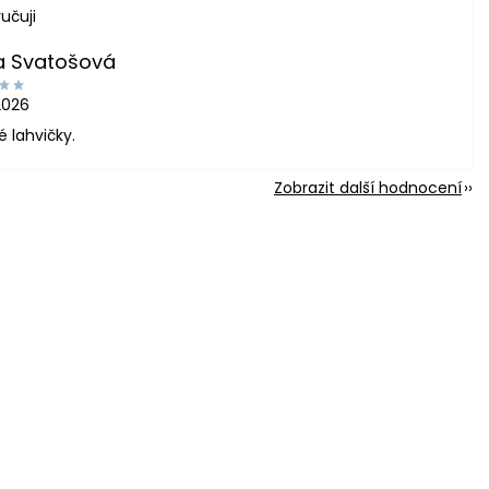
učuji
a Svatošová
2026
é lahvičky.
Zobrazit další hodnocení