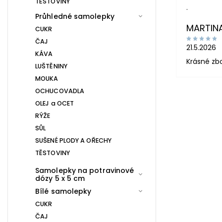
TĚSTOVINY
.
Průhledné samolepky
MARTIN
CUKR
ČAJ
21.5.2026
KÁVA
Krásné zb
LUŠTĚNINY
MOUKA
OCHUCOVADLA
OLEJ a OCET
RÝŽE
SŮL
SUŠENÉ PLODY A OŘECHY
TĚSTOVINY
Samolepky na potravinové
dózy 5 x 5 cm
Bílé samolepky
CUKR
ČAJ