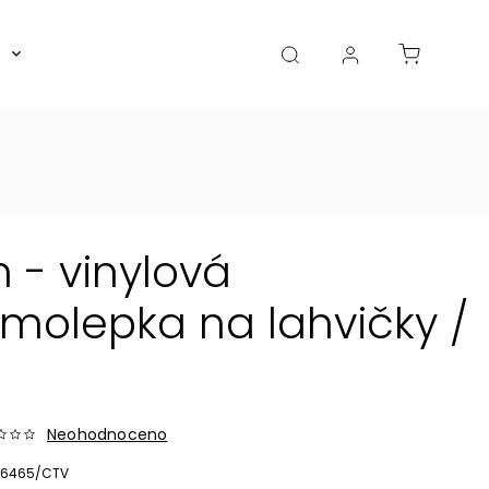
Boxy, dózy, kořenky, skleničky
Akce
Diá
 - vinylová
olepka na lahvičky /
Neohodnoceno
6465/CTV