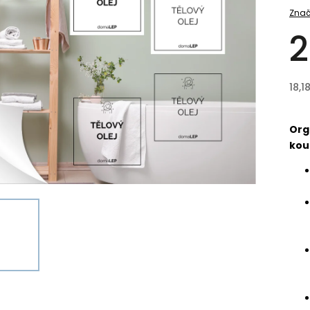
Znač
2
18,1
Org
kou