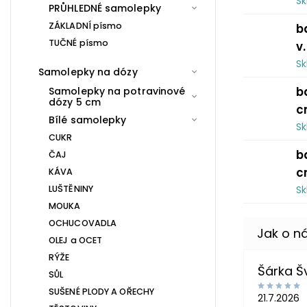
S
PRŮHLEDNÉ samolepky
ZÁKLADNÍ písmo
b
TUČNÉ písmo
v
S
Samolepky na dózy
b
Samolepky na potravinové
dózy 5 cm
c
Bílé samolepky
S
CUKR
b
ČAJ
c
KÁVA
LUŠTĚNINY
S
MOUKA
OCHUCOVADLA
OLEJ a OCET
RÝŽE
Šárka 
SŮL
SUŠENÉ PLODY A OŘECHY
21.7.2026