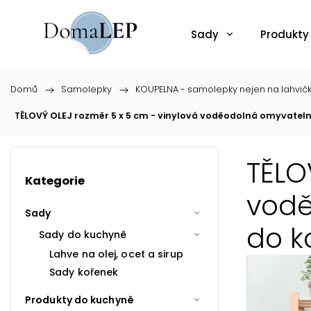
Sady
Produkty
Domů
/
Samolepky
/
KOUPELNA - samolepky nejen na lahvič
TĚLOVÝ OLEJ rozměr 5 x 5 cm - vinylová voděodolná omyvatel
TĚLO
Kategorie
vodě
Sady
do k
Sady do kuchyně
Lahve na olej, ocet a sirup
Sady kořenek
Produkty do kuchyně