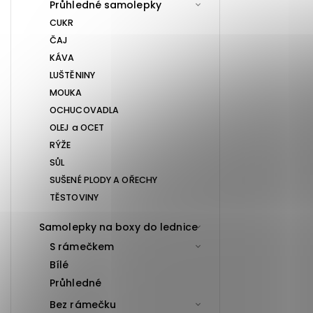
Průhledné samolepky
CUKR
ČAJ
KÁVA
LUŠTĚNINY
MOUKA
OCHUCOVADLA
OLEJ a OCET
RÝŽE
SŮL
SUŠENÉ PLODY A OŘECHY
TĚSTOVINY
Samolepky na boxy do lednice
S rámečkem
Bílé
Průhledné
Bez rámečku