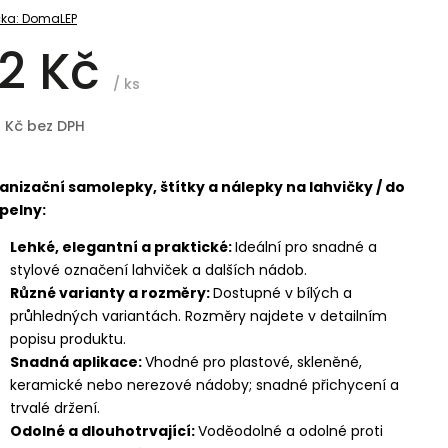
ka:
DomaLEP
2 Kč
/ ks
8 Kč bez DPH
anizační samolepky, štítky a nálepky na lahvičky / do
pelny:
Lehké, elegantní a praktické:
Ideální pro snadné a
stylové označení lahviček a dalších nádob.
Různé varianty a rozměry:
Dostupné v bílých a
průhledných variantách. Rozměry najdete v detailním
popisu produktu.
Snadná aplikace:
Vhodné pro plastové, skleněné,
keramické nebo nerezové nádoby; snadné přichycení a
trvalé držení.
Odolné a dlouhotrvající:
Voděodolné a odolné proti