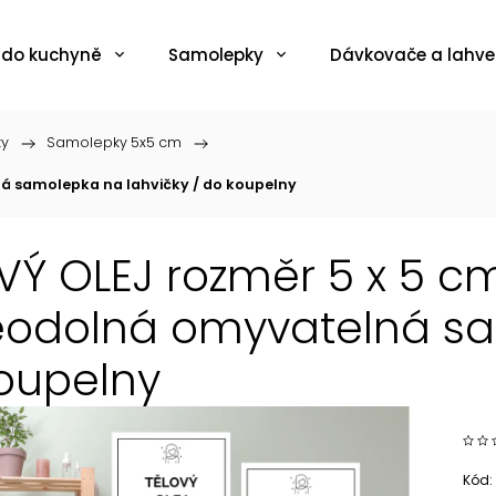
 do kuchyně
Samolepky
Dávkovače a lahve
ky
/
Samolepky 5x5 cm
/
ná samolepka na lahvičky / do koupelny
VÝ OLEJ rozměr 5 x 5 cm
odolná omyvatelná sam
oupelny
Kód: