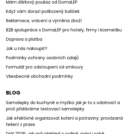
Mám dárkový poukaz od DomaLEP
Když vám dorazí poškozený balíček
Reklamace, vrácení a výměna zboží
B2B spolupráce s DomaLEP pro hotely, firmy i kosmetiku
Doprava a platba
Jak u nás nakoupit?
Podmínky ochrany osobních údajů
Formulář pro odstoupení od smlouvy
Všeobecné obchodní podmínky
BLOG
Samolepky do kuchyně a myčka: jak je to s odolností a
proč přidáváme testovací samolepky
Jak efektivně organizovat koření a potraviny: provázaná
řešení z praxe
Diář 2026: Jak mít přehled o rodině, práci i sobě