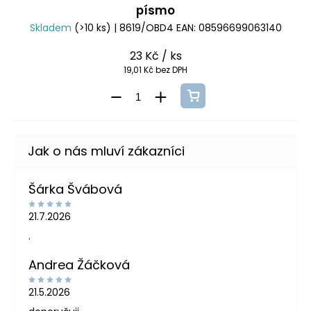
písmo
Skladem
(>10 ks)
| 8619/OBD4
EAN:
08596699063140
23 Kč
/ ks
19,01 Kč bez DPH
Šárka Švábová
21.7.2026
.
Andrea Žáčková
21.5.2026