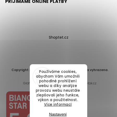
PŘIJÍMÁME ONLINE PLATBY
Shoptet.cz
Copyright 2026
DomaLEP s.r.o.
. Všechna práva vyhrazena.
Používáme cookies,
Upravit nastavení cookies
abychom Vám umožnili
pohodlné prohlížení
Grafický návrh vytvořil a nakódoval
Shoptak.cz
webu a díky analýze
provozu webu neustále
zlepšovali jeho funkce,
výkon a použitelnost.
Více informací
Nastavení