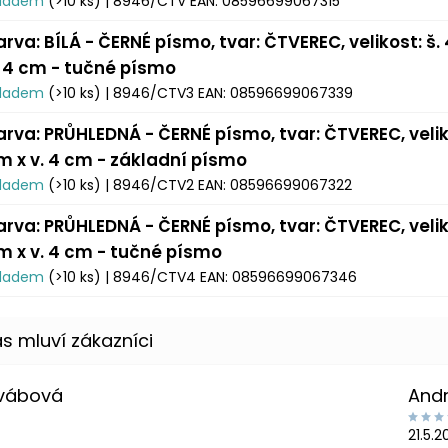
kladem
(>10 ks)
| 8946/CTV
EAN:
08596699067315
arva: BÍLÁ - ČERNÉ písmo, tvar: ČTVEREC, velikost: š.
. 4 cm - tučné písmo
kladem
(>10 ks)
| 8946/CTV3
EAN:
08596699067339
arva: PRŮHLEDNÁ - ČERNÉ písmo, tvar: ČTVEREC, veliko
m x v. 4 cm - základní písmo
kladem
(>10 ks)
| 8946/CTV2
EAN:
08596699067322
arva: PRŮHLEDNÁ - ČERNÉ písmo, tvar: ČTVEREC, veliko
m x v. 4 cm - tučné písmo
kladem
(>10 ks)
| 8946/CTV4
EAN:
08596699067346
Švábová
And
21.5.