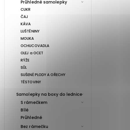
Průhledné samolepky
CUKR
ČAJ
KÁVA
LUŠTĚNINY
MOUKA
OCHUCOVADLA
OLEJ a OCET
RÝŽE
SŮL
SUŠENÉ PLODY A OŘECHY
TĚSTOVINY
Samolepky na boxy do lednice
S rámečkem
Bílé
Průhledné
Bez rámečku