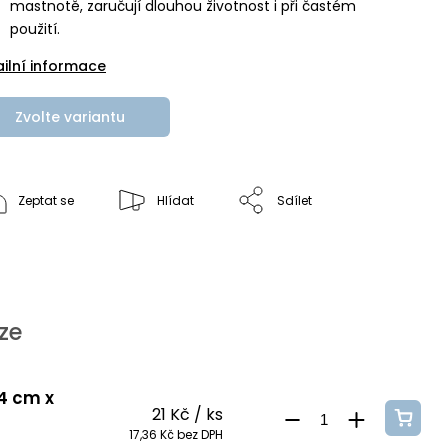
mastnotě, zaručují dlouhou životnost i při častém
použití.
ailní informace
Zvolte variantu
Zeptat se
Hlídat
Sdílet
ze
 4 cm x
21 Kč
/ ks
17,36 Kč bez DPH