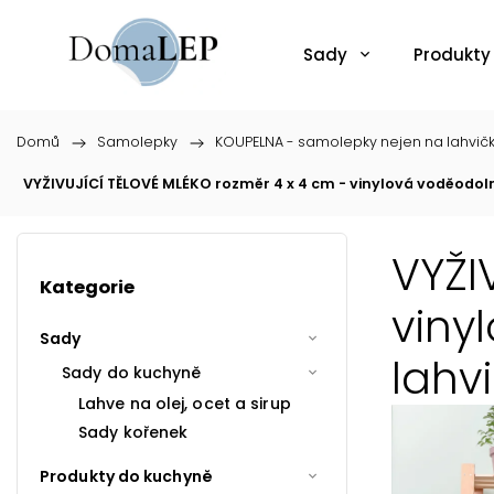
Sady
Produkty
Domů
/
Samolepky
/
KOUPELNA - samolepky nejen na lahvič
VYŽIVUJÍCÍ TĚLOVÉ MLÉKO rozměr 4 x 4 cm - vinylová voděodo
VYŽI
Kategorie
viny
Sady
lahv
Sady do kuchyně
Lahve na olej, ocet a sirup
Sady kořenek
Produkty do kuchyně