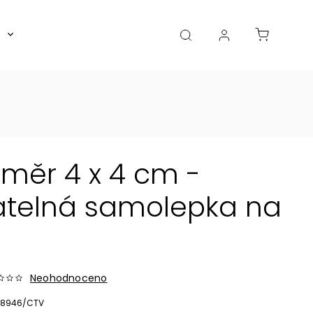
Boxy, dózy, kořenky, skleničky
Akce
Diá
změr 4 x 4 cm -
atelná samolepka na
Neohodnoceno
8946/CTV