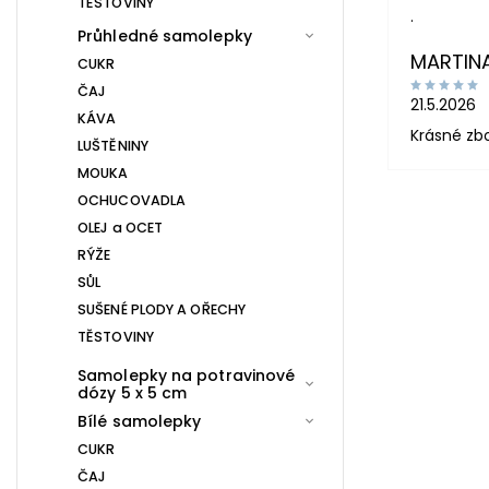
TĚSTOVINY
.
Průhledné samolepky
MARTIN
CUKR
ČAJ
21.5.2026
KÁVA
Krásné zb
LUŠTĚNINY
MOUKA
OCHUCOVADLA
OLEJ a OCET
RÝŽE
SŮL
SUŠENÉ PLODY A OŘECHY
TĚSTOVINY
Samolepky na potravinové
dózy 5 x 5 cm
Bílé samolepky
CUKR
ČAJ