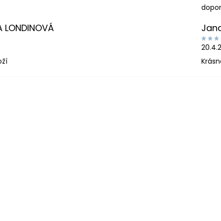
dopor
A LONDINOVÁ
Jan
20.4.
oží
Krásn