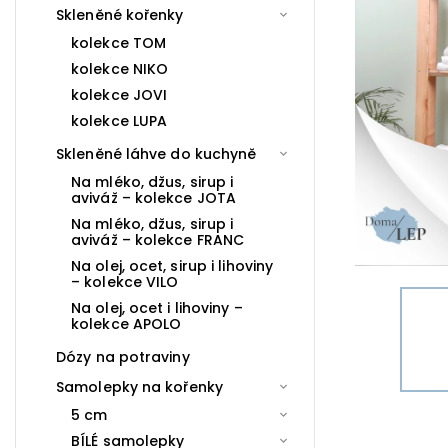
Skleněné kořenky
kolekce TOM
kolekce NIKO
kolekce JOVI
kolekce LUPA
Skleněné láhve do kuchyně
Na mléko, džus, sirup i
aviváž – kolekce JOTA
Na mléko, džus, sirup i
aviváž – kolekce FRANC
Na olej, ocet, sirup i lihoviny
– kolekce VILO
Na olej, ocet i lihoviny –
kolekce APOLO
Dózy na potraviny
Samolepky na kořenky
5 cm
BÍLÉ samolepky