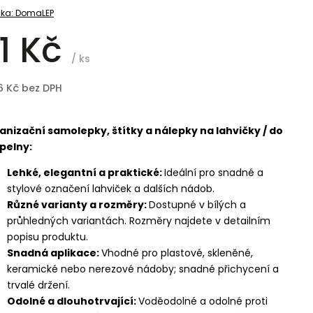
ka:
DomaLEP
1 Kč
/ ks
6 Kč bez DPH
anizační samolepky, štítky a nálepky na lahvičky / do
pelny:
Lehké, elegantní a praktické:
Ideální pro snadné a
stylové označení lahviček a dalších nádob.
Různé varianty a rozměry:
Dostupné v bílých a
průhledných variantách. Rozměry najdete v detailním
popisu produktu.
Snadná aplikace:
Vhodné pro plastové, skleněné,
keramické nebo nerezové nádoby; snadné přichycení a
trvalé držení.
Odolné a dlouhotrvající:
Voděodolné a odolné proti