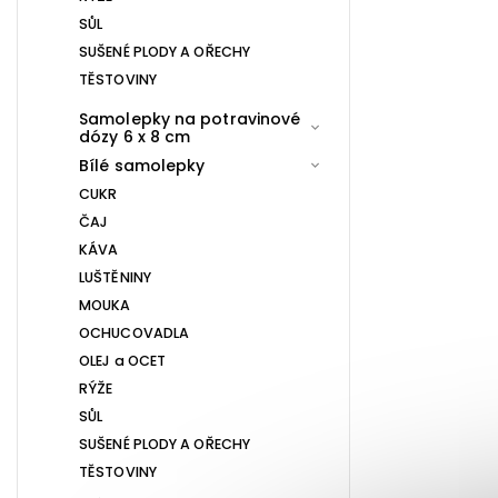
SŮL
SUŠENÉ PLODY A OŘECHY
TĚSTOVINY
Samolepky na potravinové
dózy 6 x 8 cm
Bílé samolepky
CUKR
ČAJ
KÁVA
LUŠTĚNINY
MOUKA
OCHUCOVADLA
OLEJ a OCET
RÝŽE
SŮL
SUŠENÉ PLODY A OŘECHY
TĚSTOVINY