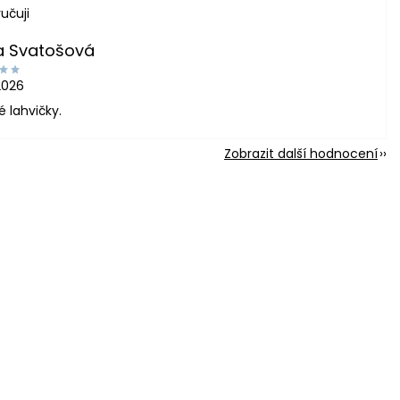
učuji
a Svatošová
2026
é lahvičky.
Zobrazit další hodnocení