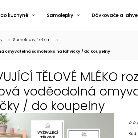
 do kuchyně
Samolepky
Dávkovače a lahve
ky
/
Samolepky 4x4 cm
/
lná omyvatelná samolepka na lahvičky / do koupelny
VUJÍCÍ TĚLOVÉ MLÉKO ro
lová voděodolná omyv
ičky / do koupelny
Kód: