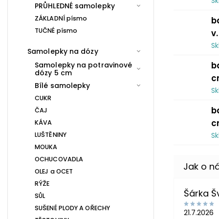
S
PRŮHLEDNÉ samolepky
ZÁKLADNÍ písmo
b
TUČNÉ písmo
v
S
Samolepky na dózy
b
Samolepky na potravinové
dózy 5 cm
c
Bílé samolepky
S
CUKR
b
ČAJ
c
KÁVA
LUŠTĚNINY
S
MOUKA
OCHUCOVADLA
OLEJ a OCET
RÝŽE
Šárka 
SŮL
SUŠENÉ PLODY A OŘECHY
21.7.2026