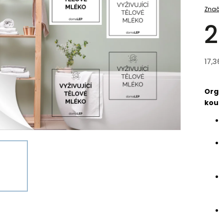
Znač
2
17,3
Org
kou