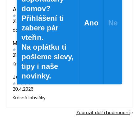
domov?
Andrea Žáčková
Přihlášení ti
21.5.2026
Ano
Ne
zabere pár
doporučuji
vteřin.
MARTINA LONDINOVÁ
Na oplátku ti
21.5.2026
pošleme slevy,
Krásné zboží
tipy i naše
novinky.
Jana Svatošová
20.4.2026
Krásné lahvičky.
Zobrazit další hodnocení