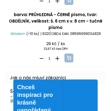
barva: PRŮHLEDNÁ - ČERNÉ písmo, tvar:
OBDÉLNÍK, velikost: š. 6 cm x v. 8 cm - tučné
písmo
Skladem
(>10 ks)
| 6321/OBD4
EAN:
08596699034829
29 Kč
/ ks
23,97 Kč bez DPH
Chceš
Šárka Švábová
inspiraci pro
21.7.2026
krásně
.
uspořádaný