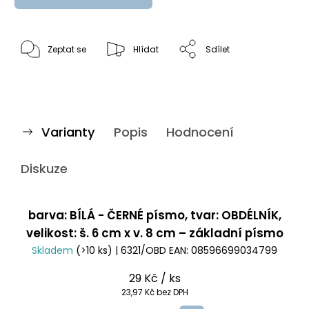
Zeptat se
Hlídat
Sdílet
Varianty
Popis
Hodnocení
Diskuze
barva: BÍLÁ - ČERNÉ písmo, tvar: OBDÉLNÍK,
velikost: š. 6 cm x v. 8 cm – základní písmo
Skladem
(>10 ks)
| 6321/OBD
EAN:
08596699034799
29 Kč
/ ks
23,97 Kč bez DPH