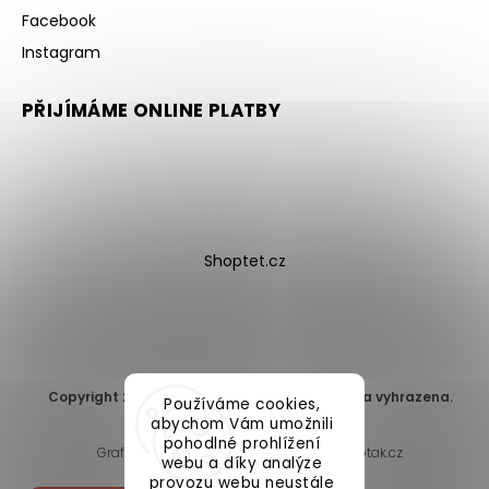
Facebook
Instagram
PŘIJÍMÁME ONLINE PLATBY
Shoptet.cz
Copyright 2026
DomaLEP s.r.o.
. Všechna práva vyhrazena.
Používáme cookies,
Upravit nastavení cookies
abychom Vám umožnili
pohodlné prohlížení
Grafický návrh vytvořil a nakódoval
Shoptak.cz
webu a díky analýze
provozu webu neustále