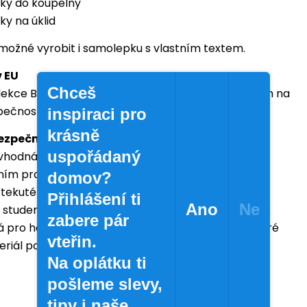
ky do koupelny
y na úklid
 možné vyrobit i samolepku s vlastním textem.
 EU
Chceš
lekce BELA jsou vyrobeny v Evropské unii s důrazem na
zpečnost a dlouhodobé používání.
inspiraci pro
krásně
bezpečnost
uspořádaný
 vhodná pro běžné použití v domácnosti i
ním provozu.
domov?
tekuté kosmetické a úklidové prostředky.
Přihlášení ti
Ano
Ne
studené a pokojové tekutiny.
zabere pár
 pro horké plnění a agresivní chemické látky, které
vteřin.
iál poškodit.
Na oplátku ti
pošleme slevy,
tipy i naše