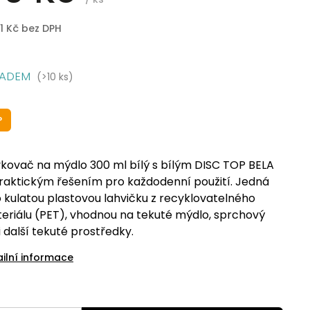
1 Kč bez DPH
LADEM
(>10 ks)
P
kovač na mýdlo 300 ml bílý s bílým DISC TOP BELA
praktickým řešením pro každodenní použití. Jedná
o kulatou plastovou lahvičku z recyklovatelného
eriálu (PET), vhodnou na tekuté mýdlo, sprchový
i další tekuté prostředky.
ailní informace