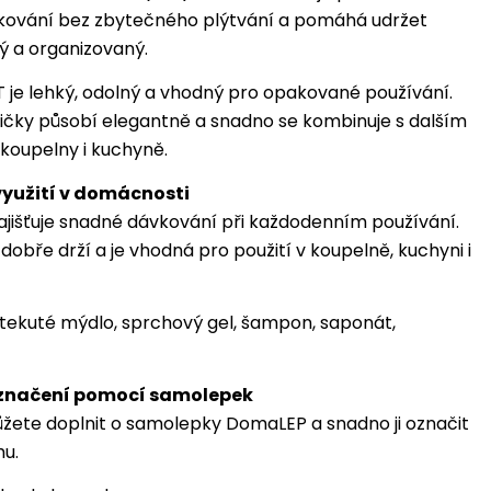
kování bez zbytečného plýtvání a pomáhá udržet
tý a organizovaný.
T je lehký, odolný a vhodný pro opakované používání.
ičky působí elegantně a snadno se kombinuje s dalším
koupelny i kuchyně.
využití v domácnosti
jišťuje snadné dávkování při každodenním používání.
dobře drží a je vhodná pro použití v koupelně, kuchyni i
tekuté mýdlo, sprchový gel, šampon, saponát,
značení pomocí samolepek
žete doplnit o samolepky DomaLEP a snadno ji označit
hu.