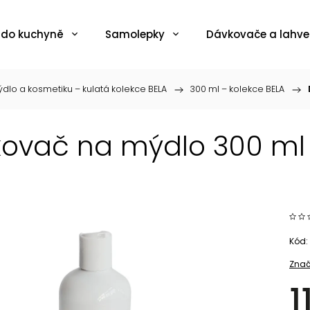
 do kuchyně
Samolepky
Dávkovače a lahve
dlo a kosmetiku – kulatá kolekce BELA
/
300 ml – kolekce BELA
/
ovač na mýdlo 300 ml b
Kód:
Znač
1