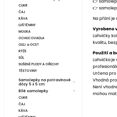
👉
samolep
CUKR
👉
samolepk
ČAJ
Na přání je
KÁVA
LUŠTĚNINY
Vyrobeno v
MOUKA
Lahvičky ko
OCHUCOVADLA
kvalitu, be
OLEJ a OCET
RÝŽE
Použití a 
SŮL
Lahvička je
SUŠENÉ PLODY A OŘECHY
profesionál
TĚSTOVINY
Určena pro 
Vhodná pro 
Samolepky na potravinové
dózy 5 x 5 cm
Není vhodná
Bílé samolepky
mohou mater
CUKR
ČAJ
KÁVA