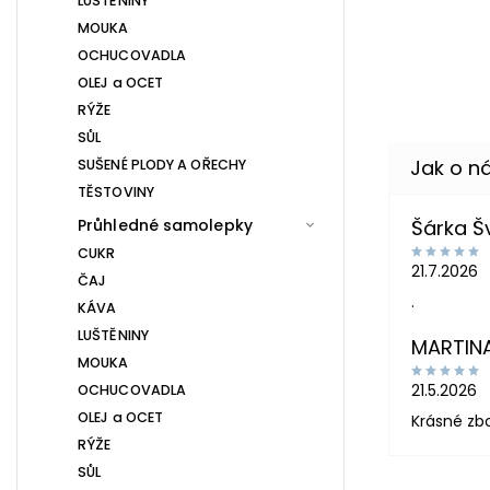
LUŠTĚNINY
MOUKA
OCHUCOVADLA
OLEJ a OCET
RÝŽE
SŮL
SUŠENÉ PLODY A OŘECHY
TĚSTOVINY
Průhledné samolepky
Šárka 
CUKR
21.7.2026
ČAJ
.
KÁVA
LUŠTĚNINY
MARTIN
MOUKA
21.5.2026
OCHUCOVADLA
OLEJ a OCET
Krásné zb
RÝŽE
SŮL