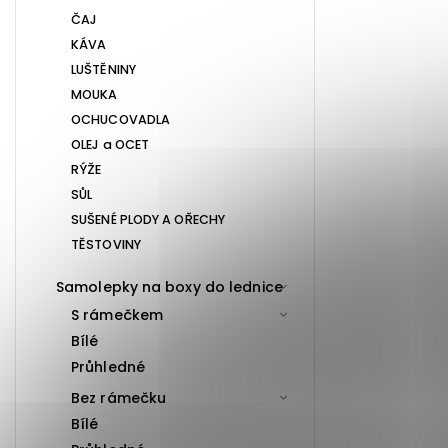
ČAJ
KÁVA
LUŠTĚNINY
MOUKA
OCHUCOVADLA
OLEJ a OCET
RÝŽE
SŮL
SUŠENÉ PLODY A OŘECHY
TĚSTOVINY
Samolepky na boxy do lednice
S rámečkem
Bílé
Průhledné
Bez rámečku
Bílé