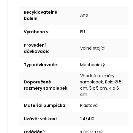
Recyklovatelné
Ano
balení
:
Vyrobeno v
:
EU
Provedení
Volně stojící
dávkovače
:
Typ dávkovače
:
Mechanický
Vhodné rozměry
Doporučené
samolepek, Bok: Ø 5
rozměry samolepek
:
cm, 5 x 5 cm, 4 x 6
cm
Materiál pumpička
:
Plastová
Uzávěr velikost
:
24/410
Ovládání
:
s DISC TOP