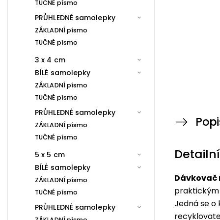
TUČNÉ písmo
PRŮHLEDNÉ samolepky
ZÁKLADNÍ písmo
TUČNÉ písmo
3 x 4 cm
BÍLÉ samolepky
ZÁKLADNÍ písmo
TUČNÉ písmo
PRŮHLEDNÉ samolepky
Popi
ZÁKLADNÍ písmo
TUČNÉ písmo
Detailn
5 x 5 cm
BÍLÉ samolepky
Dávkovač n
ZÁKLADNÍ písmo
praktickým
TUČNÉ písmo
Jedná se o 
PRŮHLEDNÉ samolepky
recyklovate
ZÁKLADNÍ písmo