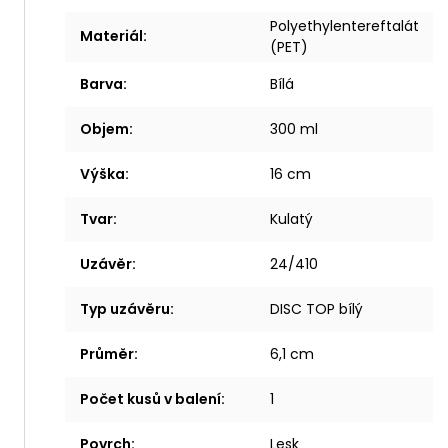
Polyethylentereftalát
Materiál
:
(PET)
Barva
:
Bílá
Objem
:
300 ml
Výška
:
16 cm
Tvar
:
Kulatý
Uzávěr
:
24/410
Typ uzávěru
:
DISC TOP bílý
Průměr
:
6,1 cm
Počet kusů v balení
:
1
Povrch
:
Lesk