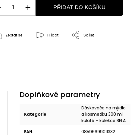
PŘIDAT DO KOŠÍKU
Zeptat se
Hlídat
Sdílet
Doplňkové parametry
Dávkovače na mýdlo
Kategorie
:
a kosmetiku 300 ml
kulaté – kolekce BELA
EAN
:
08596699011332