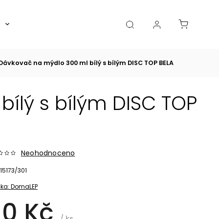
Boxy, dózy, kořenky, skleničky
Akce
Diá
Dávkovač na mýdlo 300 ml bílý s bílým DISC TOP BELA
ílý s bílým DISC TOP
Neohodnoceno
15173/301
ka:
DomaLEP
10 Kč
/ ks