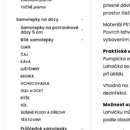
přesné dáv
TUČNÉ písmo
prostor čis
Samolepky na dózy
Materiál PE
Samolepky na potravinové
Povrch lahv
dózy 5 cm
vybavením 
Bílé samolepky
CUKR
Praktické 
ČAJ
Pumpička za
KÁVA
Lahvička se 
LUŠTĚNINY
při úklidu.
MOUKA
OCHUCOVADLA
Vhodná na: 
OLEJ a OCET
dezinfekci.
RÝŽE
Možnost o
SŮL
Lahvičku mů
SUŠENÉ PLODY A OŘECHY
podle obsa
TĚSTOVINY
Průhledné samolepky