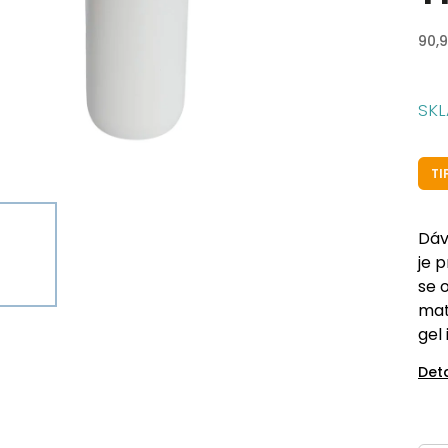
90,9
SK
TI
Dáv
je 
se 
mat
gel 
Det