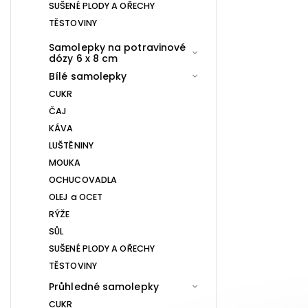
SUŠENÉ PLODY A OŘECHY
TĚSTOVINY
Samolepky na potravinové
dózy 6 x 8 cm
Bílé samolepky
CUKR
ČAJ
KÁVA
LUŠTĚNINY
MOUKA
OCHUCOVADLA
OLEJ a OCET
RÝŽE
SŮL
SUŠENÉ PLODY A OŘECHY
TĚSTOVINY
Průhledné samolepky
CUKR