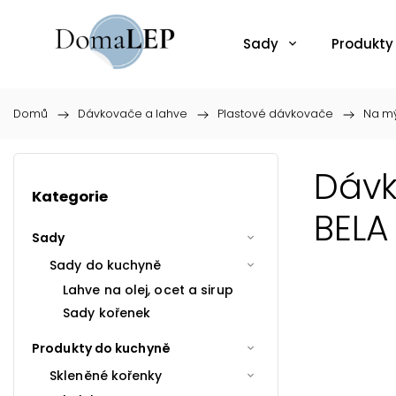
Sady
Produkty
Domů
/
Dávkovače a lahve
/
Plastové dávkovače
/
Na mý
Dávk
Kategorie
BELA
Sady
Sady do kuchyně
Lahve na olej, ocet a sirup
Sady kořenek
Produkty do kuchyně
Skleněné kořenky