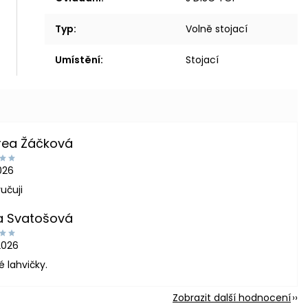
Typ
:
Volně stojací
Umístění
:
Stojací
rea Žáčková
2026
učuji
a Svatošová
2026
é lahvičky.
Zobrazit další hodnocení