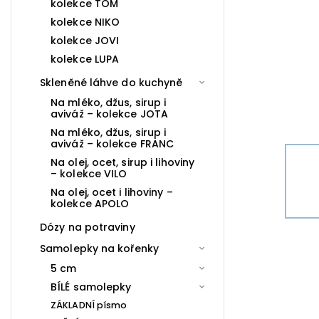
kolekce TOM
kolekce NIKO
kolekce JOVI
kolekce LUPA
Skleněné láhve do kuchyně
Na mléko, džus, sirup i
aviváž – kolekce JOTA
Na mléko, džus, sirup i
aviváž – kolekce FRANC
Na olej, ocet, sirup i lihoviny
– kolekce VILO
Na olej, ocet i lihoviny –
kolekce APOLO
Dózy na potraviny
Samolepky na kořenky
5 cm
BÍLÉ samolepky
ZÁKLADNÍ písmo