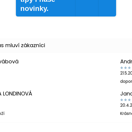
novinky.
Švábová
And
21.5.
dopor
A LONDINOVÁ
Jan
20.4.
oží
Krásn