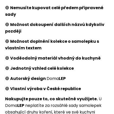
🔵
Nemusíte kupovat celé předem připravené
sady
🔵
Možnost dokoupení dalších názvů kdykoliv
později
🔵
Možnost doplnění kolekce o samolepku s
vlastním textem
🔵
Voděodolný materiál vhodný do kuchyně
🔵
Jednotný vzhled celé kolekce
🔵
Autorský design
Doma
LEP
🔵
Vlastní výroba v České republice
Nakupujte pouze to, co skutečně využijete.
U
Doma
LEP
neplatíte za rozsáhlé sady samolepek
obsahující druhy koření, které ve své kuchyni