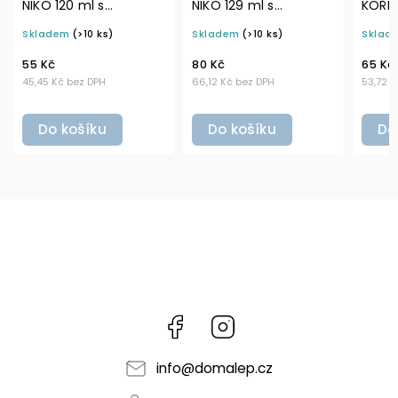
NIKO 120 ml s
NIKO 129 ml s
KOŘEN
odklápěcím víčkem a
nastavitelným
čern
Skladem
(>10 ks)
Skladem
(>10 ks)
Sklad
šejkrem (7 otvorů)
černým mlýnkem
55 Kč
80 Kč
65 Kč
45,45 Kč bez DPH
66,12 Kč bez DPH
53,72 K
Do košíku
Do košíku
Do
Facebook
Instagram
info
@
domalep.cz