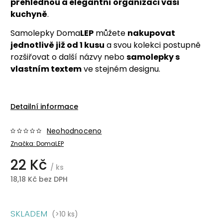
přehlednou a elegantní organizaci vaší
kuchyně
.
Samolepky Doma
LEP
můžete
nakupovat
jednotlivě již od 1 kusu
a svou kolekci postupně
rozšiřovat o další názvy nebo
samolepky s
vlastním textem
ve stejném designu.
Detailní informace
Neohodnoceno
Značka:
DomaLEP
22 Kč
/ ks
18,18 Kč bez DPH
SKLADEM
(>10 ks)