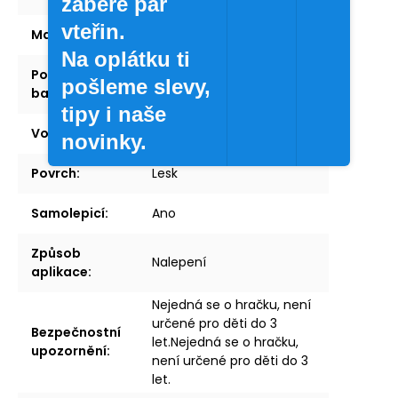
zabere pár
vteřin.
Materiál
:
Vinyl
Na oplátku ti
Počet kusů v
1 ks
pošleme slevy,
balení
:
tipy i naše
Voděodolná
:
Ano
novinky.
Povrch
:
Lesk
Samolepicí
:
Ano
Způsob
Nalepení
aplikace
:
Nejedná se o hračku, není
určené pro děti do 3
Bezpečnostní
let.Nejedná se o hračku,
upozornění
:
není určené pro děti do 3
let.