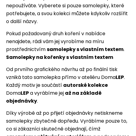
nepoužíváte. Vyberete si pouze samolepky, které
potřebujete, a svou kolekci můžete kdykoliv rozšířit
o další názvy.
Pokud požadovaný druh koření v nabídce
nenajdete, rádi vám jej vyrobíme na míru
prostřednictvím
samolepky s vlastním textem
.
Samolepky na kořenky s vlastním textem
Od prvního grafického návrhu až po finální tisk
vzniká tato samolepka přímo v ateliéru Doma
LEP
.
Každý motiv je součástí
autorské kolekce
Doma
LEP
a vyrábíme jej
až na základě
objednávky
.
Díky výrobě až po přijetí objednávky netiskneme
samolepky zbytečně dopředu. Vyrábíme pouze to,
co si zákazníci skutečně objednají, čímž