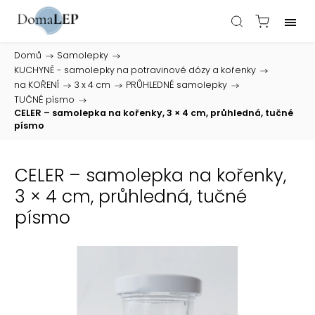
Domů
/
Samolepky
/
KUCHYNĚ - samolepky na potravinové dózy a kořenky
/
na KOŘENÍ
/
3 x 4 cm
/
PRŮHLEDNÉ samolepky
/
TUČNÉ písmo
/
CELER – samolepka na kořenky, 3 × 4 cm, průhledná, tučné
písmo
CELER – samolepka na kořenky,
3 × 4 cm, průhledná, tučné
písmo