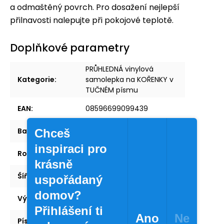
a odmaštěný povrch. Pro dosažení nejlepší
přilnavosti nalepujte při pokojové teplotě.
Doplňkové parametry
PRŮHLEDNÁ vinylová
Kategorie
:
samolepka na KOŘENKY v
TUČNÉM písmu
EAN
:
08596699099439
Barva
:
Průhledná
Chceš
inspiraci pro
Rozměr
:
30 × 40 mm
krásně
Šířka
:
30 mm
uspořádaný
domov?
Výška
:
40 mm
Přihlášení ti
Ano
Ne
Písmo
:
Tučné