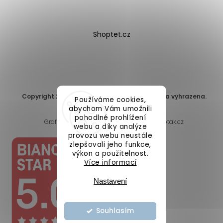
Shoptet.cz
Copyright 2026
DomaLEP s.r.o.
. Všechna práva vyhrazena.
Používáme cookies,
Upravit nastavení cookies
abychom Vám umožnili
pohodlné prohlížení
Grafický návrh vytvořil a nakódoval
Shoptak.cz
webu a díky analýze
provozu webu neustále
zlepšovali jeho funkce,
výkon a použitelnost.
Více informací
Nastavení
Souhlasím