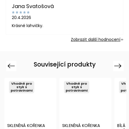
Jana Svatošová
20.4.2026
Krásné lahvičky.
Zobrazit další hodnocení
Související produkty
Previous
Next
Vhodné pro
Vhodné pro
Vho
styk s
styk s
s
potravinami
potravinami
potr
SKLENĚNÁ KOŘENKA
SKLENĚNÁ KOŘENKA
BÍLÁ 