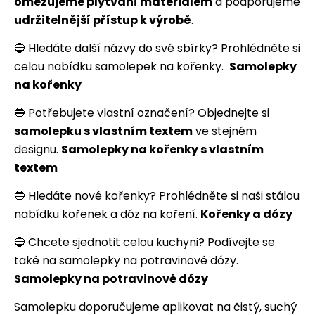
omezujeme plýtvání materiálem
a podporujeme
udržitelnější přístup k výrobě
.
🔵 Hledáte další názvy do své sbírky? Prohlédněte si
celou nabídku samolepek na kořenky.
Samolepky
na kořenky
🔵 Potřebujete vlastní označení? Objednejte si
samolepku s vlastním textem
ve stejném
designu.
Samolepky na kořenky s vlastním
textem
🔵 Hledáte nové kořenky? Prohlédněte si naši stálou
nabídku kořenek a dóz na koření.
Kořenky a dózy
🔵 Chcete sjednotit celou kuchyni? Podívejte se
také na samolepky na potravinové dózy.
Samolepky na potravinové dózy
Samolepku doporučujeme aplikovat na čistý, suchý