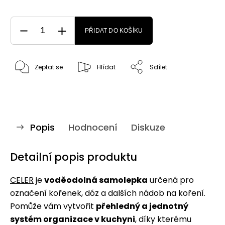
PŘIDAT DO KOŠÍKU
Zeptat se
Hlídat
Sdílet
Popis
Hodnocení
Diskuze
Detailní popis produktu
CELER
je
voděodolná samolepka
určená pro
označení kořenek, dóz a dalších nádob na koření.
Pomůže vám vytvořit
přehledný a jednotný
systém organizace v kuchyni
, díky kterému