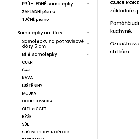
CUKR KOK
PRŮHLEDNÉ samolepky
základním 
ZÁKLADNÍ písmo
TUČNÉ písmo
Pomáhá udrž
kuchyně.
Samolepky na dózy
Samolepky na potravinové
Označte sv
dózy 5 cm
štítkům.
Bílé samolepky
CUKR
ČAJ
KÁVA
LUŠTĚNINY
MOUKA
OCHUCOVADLA
OLEJ a OCET
RÝŽE
SŮL
SUŠENÉ PLODY A OŘECHY