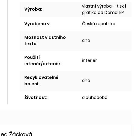
vlastní výroba – tisk i
Výroba
:
grafika od DomaLEP
Vyrobeno v
:
Česká republika
Možnost vlastního
ano
textu
:
Použití
interiér
interiér/exteriér
:
Recyklovatelné
ano
balení
:
Životnost
:
dlouhodobá
rea Žáčková