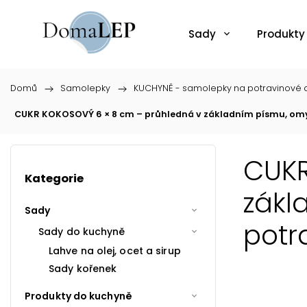
Sady
Produkty
Domů
/
Samolepky
/
KUCHYNĚ - samolepky na potravinové d
CUKR KOKOSOVÝ 6 × 8 cm – průhledná v základním písmu, om
CUKR
Kategorie
zákl
Sady
potr
Sady do kuchyně
Lahve na olej, ocet a sirup
Sady kořenek
Produkty do kuchyně