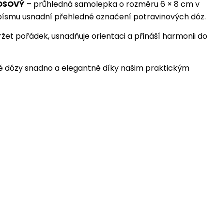
OSOVÝ
– průhledná samolepka o rozměru 6 × 8 cm v
písmu usnadní přehledné označení potravinových dóz.
et pořádek, usnadňuje orientaci a přináší harmonii do
é dózy snadno a elegantně díky našim praktickým