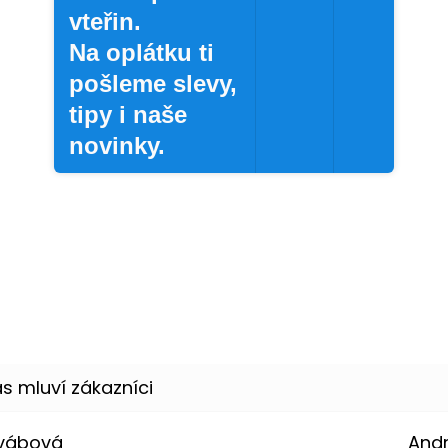
vteřin.
Na oplátku ti
pošleme slevy,
tipy i naše
novinky.
Švábová
And