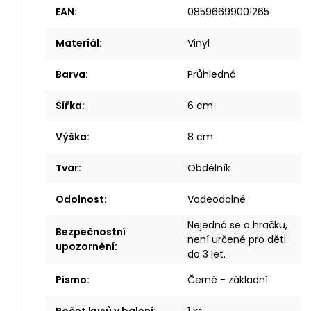
EAN
:
08596699001265
Materiál
:
Vinyl
Barva
:
Průhledná
Šířka
:
6 cm
Výška
:
8 cm
Tvar
:
Obdélník
Odolnost
:
Voděodolné
Nejedná se o hračku,
Bezpečnostní
není určené pro děti
upozornění
:
do 3 let.
Písmo
:
Černé - základní