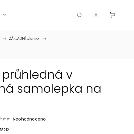
Boxy, dózy, kořenky, skleničky
Akce
Diá
/
ZÁKLADNÍ písmo
/
 průhledná v
lná samolepka na
Neohodnoceno
18212