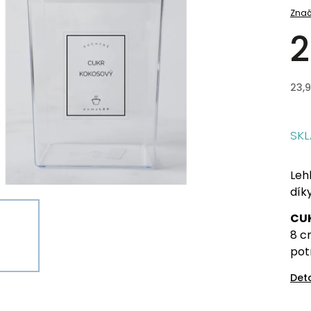
Znač
2
23,
SK
Leh
dík
CU
8 c
pot
Det