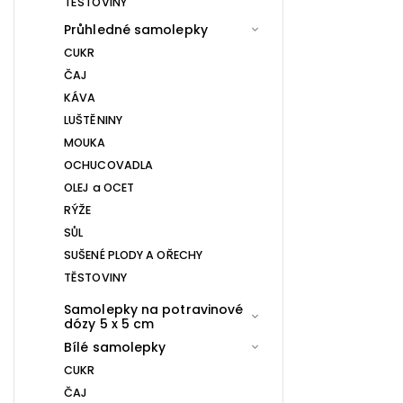
TĚSTOVINY
Průhledné samolepky
CUKR
ČAJ
KÁVA
LUŠTĚNINY
MOUKA
OCHUCOVADLA
OLEJ a OCET
RÝŽE
SŮL
SUŠENÉ PLODY A OŘECHY
TĚSTOVINY
Samolepky na potravinové
dózy 5 x 5 cm
Bílé samolepky
CUKR
ČAJ