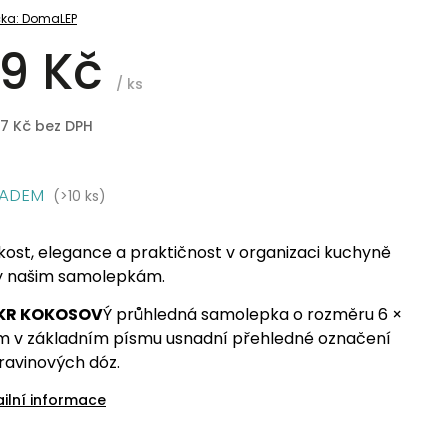
ka:
DomaLEP
9 Kč
/ ks
97 Kč bez DPH
LADEM
(>10 ks)
kost, elegance a praktičnost v organizaci kuchyně
y našim samolepkám.
KR KOKOSOV
Ý průhledná samolepka o rozměru 6 ×
m v základním písmu usnadní přehledné označení
ravinových dóz.
ailní informace