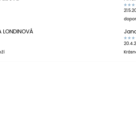
21.5.
dopor
A LONDINOVÁ
Jan
20.4.
oží
Krásn