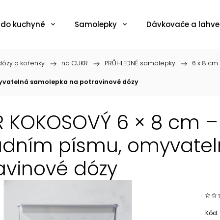
 do kuchyně
Samolepky
Dávkovače a lahve
ózy a kořenky
/
na CUKR
/
PRŮHLEDNÉ samolepky
/
6 x 8 cm
yvatelná samolepka na potravinové dózy
 KOKOSOVÝ 6 × 8 cm –
adním písmu, omyvate
avinové dózy
Kód: