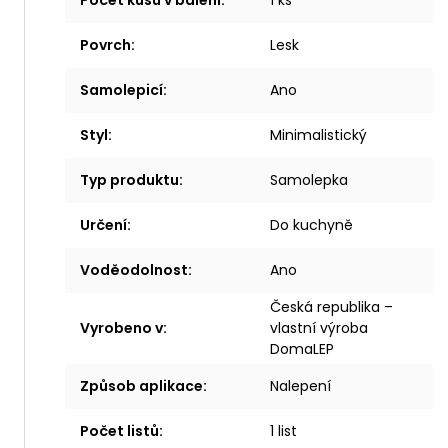
Počet kusů v balení
:
1 ks
Povrch
:
Lesk
Samolepicí
:
Ano
Styl
:
Minimalistický
Typ produktu
:
Samolepka
Určení
:
Do kuchyně
Voděodolnost
:
Ano
Česká republika –
Vyrobeno v
:
vlastní výroba
DomaLEP
Způsob aplikace
:
Nalepení
Počet listů
:
1 list