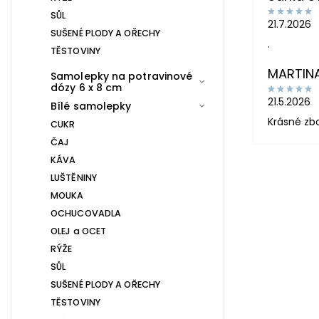
SŮL
21.7.2026
SUŠENÉ PLODY A OŘECHY
.
TĚSTOVINY
MARTIN
Samolepky na potravinové
dózy 6 x 8 cm
21.5.2026
Bílé samolepky
Krásné zb
CUKR
ČAJ
KÁVA
LUŠTĚNINY
MOUKA
OCHUCOVADLA
OLEJ a OCET
RÝŽE
SŮL
SUŠENÉ PLODY A OŘECHY
TĚSTOVINY