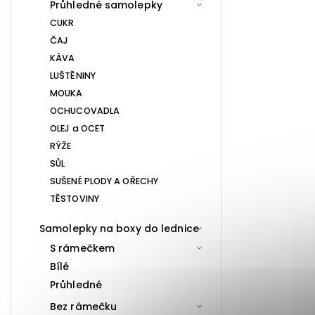
Průhledné samolepky
CUKR
ČAJ
KÁVA
LUŠTĚNINY
MOUKA
OCHUCOVADLA
OLEJ a OCET
RÝŽE
SŮL
SUŠENÉ PLODY A OŘECHY
TĚSTOVINY
Samolepky na boxy do lednice
S rámečkem
Bílé
Průhledné
Bez rámečku