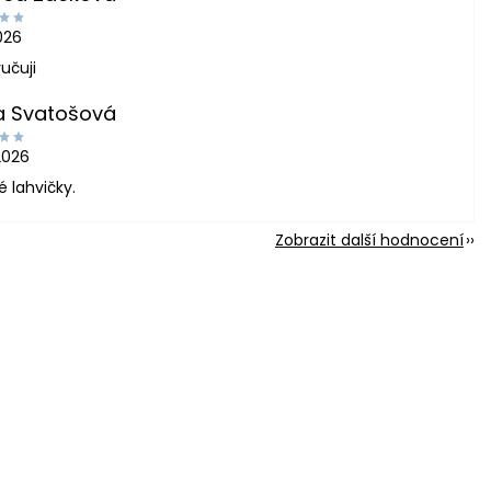
2026
učuji
a Svatošová
2026
é lahvičky.
Zobrazit další hodnocení