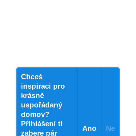
Chceš
inspiraci pro
krásně
uspořádaný
domov?
Přihlášení ti
Ano
Ne
zabere pár