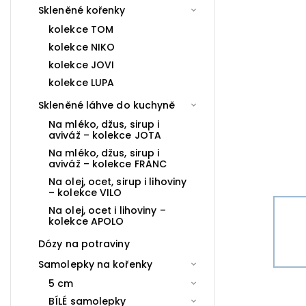
Skleněné kořenky
kolekce TOM
kolekce NIKO
kolekce JOVI
kolekce LUPA
Skleněné láhve do kuchyně
Na mléko, džus, sirup i
aviváž – kolekce JOTA
Na mléko, džus, sirup i
aviváž – kolekce FRANC
Na olej, ocet, sirup i lihoviny
– kolekce VILO
Na olej, ocet i lihoviny –
kolekce APOLO
Dózy na potraviny
Samolepky na kořenky
5 cm
BÍLÉ samolepky