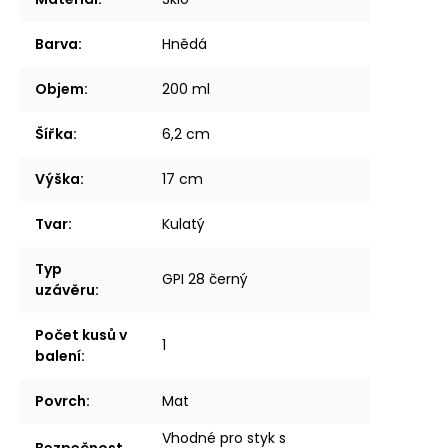
Barva
:
Hnědá
Objem
:
200 ml
Šířka
:
6,2 cm
Výška
:
17 cm
Tvar
:
Kulatý
Typ
GPI 28 černý
uzávěru
:
Počet kusů v
1
balení
:
Povrch
:
Mat
Vhodné pro styk s