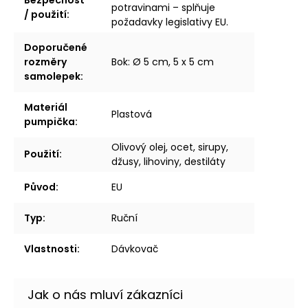
Bezpečnost
potravinami – splňuje
/ použití
:
požadavky legislativy EU.
Doporučené
rozměry
Bok: Ø 5 cm, 5 x 5 cm
samolepek
:
Materiál
Plastová
pumpička
:
Olivový olej, ocet, sirupy,
Použití
:
džusy, lihoviny, destiláty
Původ
:
EU
Typ
:
Ruční
Vlastnosti
:
Dávkovač