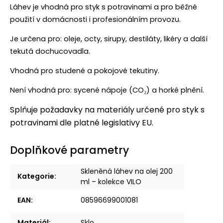
Láhev je vhodná pro styk s potravinami a pro běžné
použití v domácnosti i profesionálním provozu.
Je určena pro: oleje, octy, sirupy, destiláty, likéry a další
tekutá dochucovadla.
Vhodná pro studené a pokojové tekutiny.
Není vhodná pro: sycené nápoje (CO₂) a horké plnění.
Splňuje požadavky na materiály určené pro styk s
potravinami dle platné legislativy EU.
Doplňkové parametry
Skleněná láhev na olej 200
Kategorie
:
ml – kolekce VILO
EAN
:
08596699001081
Materiál
:
Sklo