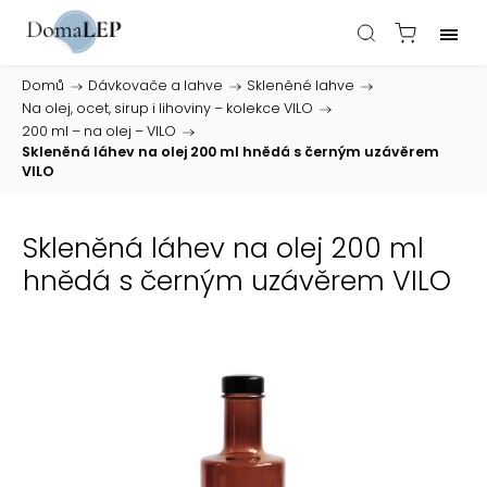
Domů
/
Dávkovače a lahve
/
Skleněné lahve
/
Na olej, ocet, sirup i lihoviny – kolekce VILO
/
200 ml – na olej – VILO
/
Skleněná láhev na olej 200 ml hnědá s černým uzávěrem
VILO
Skleněná láhev na olej 200 ml
hnědá s černým uzávěrem VILO