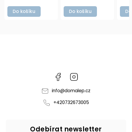
Do košíku
Do košíku
D
Facebook
Instagram
info
@
domalep.cz
+420732673005
Odebírat newsletter