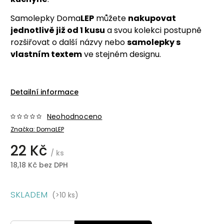
Samolepky Doma
LEP
můžete
nakupovat
jednotlivě již od 1 kusu
a svou kolekci postupně
rozšiřovat o další názvy nebo
samolepky s
vlastním textem
ve stejném designu.
Detailní informace
Neohodnoceno
Značka:
DomaLEP
22 Kč
/ ks
18,18 Kč bez DPH
SKLADEM
(>10 ks)