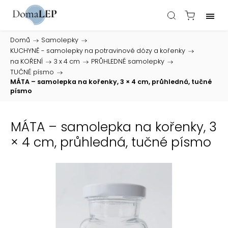
Domů
/
Samolepky
/
KUCHYNĚ - samolepky na potravinové dózy a kořenky
/
na KOŘENÍ
/
3 x 4 cm
/
PRŮHLEDNÉ samolepky
/
TUČNÉ písmo
/
MÁTA – samolepka na kořenky, 3 × 4 cm, průhledná, tučné
písmo
MÁTA – samolepka na kořenky, 3
× 4 cm, průhledná, tučné písmo