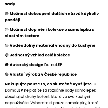
sady
🔵
Možnost dokoupení dalších názvů kdykoliv
později
🔵
Možnost doplnění kolekce o samolepku s
vlastním textem
🔵
Voděodolný materiál vhodný do kuchyně
🔵
Jednotný vzhled celé kolekce
🔵
Autorský design
Doma
LEP
🔵
Vlastní výroba v České republice
Nakupujte pouze to, co skutečně využijete.
U
Doma
LEP
neplatíte za rozsáhlé sady samolepek
obsahující druhy koření, které ve své kuchyni
nepoužíváte. Vyberete si pouze samolepky, které