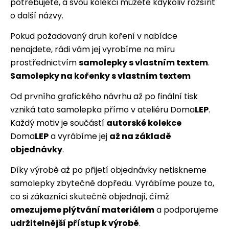
potřebujete, a svou kolekci můžete kdykoliv rozšířit
o další názvy.
Pokud požadovaný druh koření v nabídce
nenajdete, rádi vám jej vyrobíme na míru
prostřednictvím
samolepky s vlastním textem
.
Samolepky na kořenky s vlastním textem
Od prvního grafického návrhu až po finální tisk
vzniká tato samolepka přímo v ateliéru Doma
LEP
.
Každý motiv je součástí
autorské kolekce
Doma
LEP
a vyrábíme jej
až na základě
objednávky
.
Díky výrobě až po přijetí objednávky netiskneme
samolepky zbytečně dopředu. Vyrábíme pouze to,
co si zákazníci skutečně objednají, čímž
omezujeme plýtvání materiálem
a podporujeme
udržitelnější přístup k výrobě
.