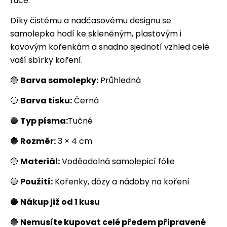
ruce.
Díky čistému a nadčasovému designu se
samolepka hodí ke skleněným, plastovým i
kovovým kořenkám a snadno sjednotí vzhled celé
vaší sbírky koření.
🔵
Barva samolepky:
Průhledná
🔵
Barva tisku:
Černá
🔵
Typ písma:
Tučné
🔵
Rozměr:
3 × 4 cm
🔵
Materiál:
Voděodolná samolepicí fólie
🔵
Použití:
Kořenky, dózy a nádoby na koření
🔵
Nákup již od 1 kusu
🔵
Nemusíte kupovat celé předem připravené