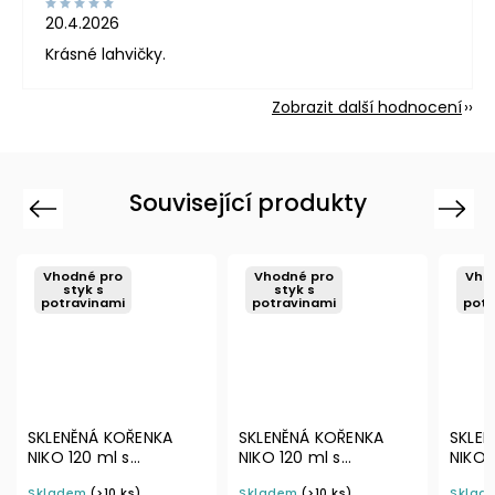
20.4.2026
Krásné lahvičky.
Zobrazit další hodnocení
Související produkty
Previous
Next
Vhodné pro
Vhodné pro
Vho
styk s
styk s
s
potravinami
potravinami
pot
SKLENĚNÁ KOŘENKA
SKLENĚNÁ KOŘENKA
BÍLÁ 
NIKO 120 ml s
NIKO 129 ml s
KOŘE
odklápěcím víčkem a
nastavitelným
čern
Skladem
(>10 ks)
Skladem
(>10 ks)
Sklad