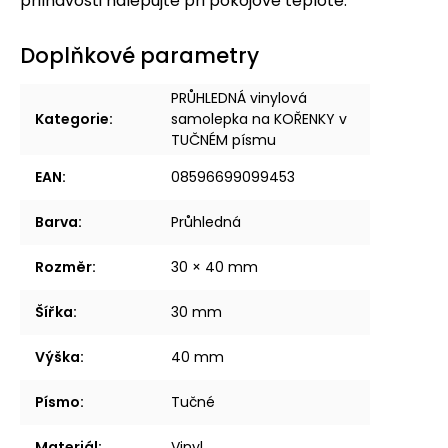
přilnavosti nalepujte při pokojové teplotě.
Doplňkové parametry
PRŮHLEDNÁ vinylová
Kategorie
:
samolepka na KOŘENKY v
TUČNÉM písmu
EAN
:
08596699099453
Barva
:
Průhledná
Rozměr
:
30 × 40 mm
Šířka
:
30 mm
Výška
:
40 mm
Písmo
:
Tučné
Materiál
:
Vinyl