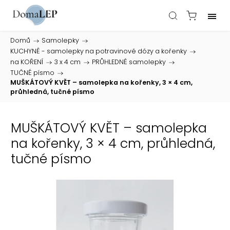
Domů
/
Samolepky
/
KUCHYNĚ - samolepky na potravinové dózy a kořenky
/
na KOŘENÍ
/
3 x 4 cm
/
PRŮHLEDNÉ samolepky
/
TUČNÉ písmo
/
MUŠKÁTOVÝ KVĚT – samolepka na kořenky, 3 × 4 cm,
průhledná, tučné písmo
MUŠKÁTOVÝ KVĚT – samolepka
na kořenky, 3 × 4 cm, průhledná,
tučné písmo