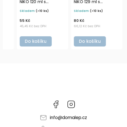
NIKO 120 ml s
NIKO 129 ml s
KOŘEN
odklápěcím víčkem a
nastavitelným
čern
Skladem
(>10 ks)
Skladem
(>10 ks)
Sklad
šejkrem (7 otvorů)
černým mlýnkem
55 Kč
80 Kč
65 Kč
45,45 Kč bez DPH
66,12 Kč bez DPH
53,72 K
Do košíku
Do košíku
Do
Facebook
Instagram
info
@
domalep.cz