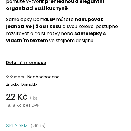
pomůže vytvořit
přehlednou a elegantní
organizaci vaší kuchyně
.
Samolepky Doma
LEP
můžete
nakupovat
jednotlivě již od 1 kusu
a svou kolekci postupně
rozšiřovat o další názvy nebo
samolepky s
vlastním textem
ve stejném designu.
Detailní informace
Neohodnoceno
Značka:
DomaLEP
22 Kč
/ ks
18,18 Kč bez DPH
SKLADEM
(>10 ks)