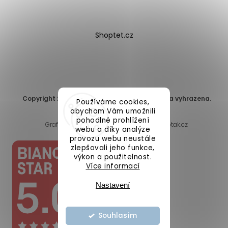
Shoptet.cz
Copyright 2026
DomaLEP s.r.o.
. Všechna práva vyhrazena.
Používáme cookies,
Upravit nastavení cookies
abychom Vám umožnili
pohodlné prohlížení
Grafický návrh vytvořil a nakódoval
Shoptak.cz
webu a díky analýze
provozu webu neustále
zlepšovali jeho funkce,
výkon a použitelnost.
Více informací
Nastavení
Souhlasím