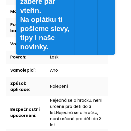
zabere pár
vteřin.
Materiál
:
Vinyl
Na oplátku ti
Počet kusů v
1 ks
pošleme slevy,
balení
:
tipy i naše
Voděodolná
:
Ano
novinky.
Povrch
:
Lesk
Samolepicí
:
Ano
Způsob
Nalepení
aplikace
:
Nejedná se o hračku, není
určené pro děti do 3
Bezpečnostní
let.Nejedná se o hračku,
upozornění
:
není určené pro děti do 3
let.