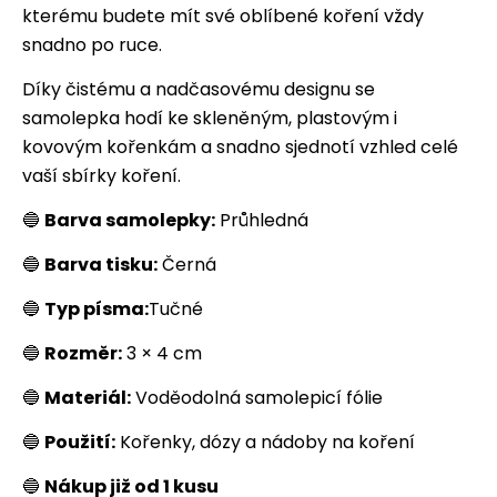
kterému budete mít své oblíbené koření vždy
snadno po ruce.
Díky čistému a nadčasovému designu se
samolepka hodí ke skleněným, plastovým i
kovovým kořenkám a snadno sjednotí vzhled celé
vaší sbírky koření.
🔵
Barva samolepky:
Průhledná
🔵
Barva tisku:
Černá
🔵
Typ písma:
Tučné
🔵
Rozměr:
3 × 4 cm
🔵
Materiál:
Voděodolná samolepicí fólie
🔵
Použití:
Kořenky, dózy a nádoby na koření
🔵
Nákup již od 1 kusu