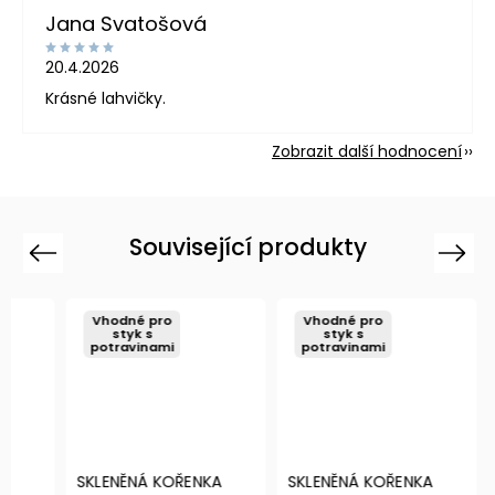
Jana Svatošová
20.4.2026
Krásné lahvičky.
Zobrazit další hodnocení
Související produkty
Previous
Next
Vhodné pro
Vhodné pro
Vho
styk s
styk s
s
potravinami
potravinami
potr
SKLENĚNÁ KOŘENKA
SKLENĚNÁ KOŘENKA
BÍLÁ 