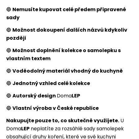
🔵
Nemusíte kupovat celé předem připravené
sady
🔵
Možnost dokoupení dalších názvů kdykoliv
později
🔵
Možnost doplnění kolekce o samolepku s
vlastním textem
🔵
Voděodolný materiál vhodný do kuchyně
🔵
Jednotný vzhled celé kolekce
🔵
Autorský design
Doma
LEP
🔵
Vlastní výroba v České republice
Nakupujte pouze to, co skutečně využijete.
U
Doma
LEP
neplatíte za rozsáhlé sady samolepek
obsahující druhy koření, které ve své kuchyni