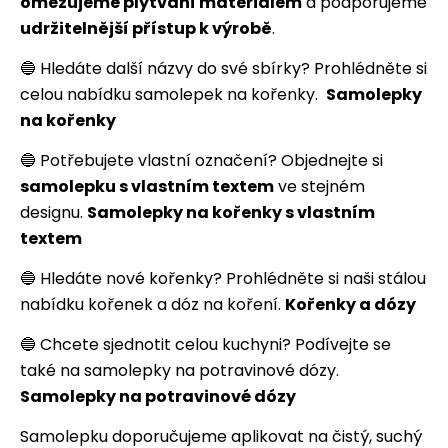
omezujeme plýtvání materiálem
a podporujeme
udržitelnější přístup k výrobě
.
🔵 Hledáte další názvy do své sbírky? Prohlédněte si
celou nabídku samolepek na kořenky.
Samolepky
na kořenky
🔵 Potřebujete vlastní označení? Objednejte si
samolepku s vlastním textem
ve stejném
designu.
Samolepky na kořenky s vlastním
textem
🔵 Hledáte nové kořenky? Prohlédněte si naši stálou
nabídku kořenek a dóz na koření.
Kořenky a dózy
🔵 Chcete sjednotit celou kuchyni? Podívejte se
také na samolepky na potravinové dózy.
Samolepky na potravinové dózy
Samolepku doporučujeme aplikovat na čistý, suchý