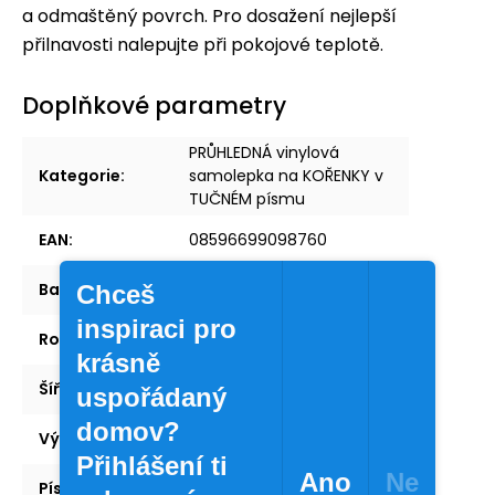
a odmaštěný povrch. Pro dosažení nejlepší
přilnavosti nalepujte při pokojové teplotě.
Doplňkové parametry
PRŮHLEDNÁ vinylová
Kategorie
:
samolepka na KOŘENKY v
TUČNÉM písmu
EAN
:
08596699098760
Barva
:
Průhledná
Chceš
inspiraci pro
Rozměr
:
30 × 40 mm
krásně
Šířka
:
30 mm
uspořádaný
domov?
Výška
:
40 mm
Přihlášení ti
Ano
Ne
Písmo
:
Tučné