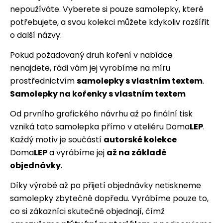
nepoužíváte. Vyberete si pouze samolepky, které
potřebujete, a svou kolekci můžete kdykoliv rozšířit
o další názvy.
Pokud požadovaný druh koření v nabídce
nenajdete, rádi vám jej vyrobíme na míru
prostřednictvím
samolepky s vlastním textem
.
Samolepky na kořenky s vlastním textem
Od prvního grafického návrhu až po finální tisk
vzniká tato samolepka přímo v ateliéru Doma
LEP
.
Každý motiv je součástí
autorské kolekce
Doma
LEP
a vyrábíme jej
až na základě
objednávky
.
Díky výrobě až po přijetí objednávky netiskneme
samolepky zbytečně dopředu. Vyrábíme pouze to,
co si zákazníci skutečně objednají, čímž