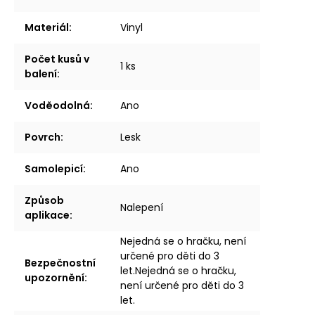
Materiál
:
Vinyl
Počet kusů v
1 ks
balení
:
Voděodolná
:
Ano
Povrch
:
Lesk
Samolepicí
:
Ano
Způsob
Nalepení
aplikace
:
Nejedná se o hračku, není
určené pro děti do 3
Bezpečnostní
let.Nejedná se o hračku,
upozornění
:
není určené pro děti do 3
let.