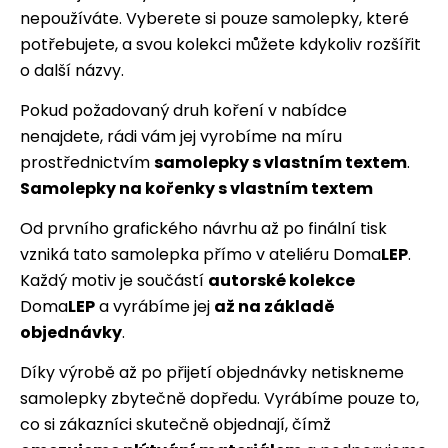
nepoužíváte. Vyberete si pouze samolepky, které
potřebujete, a svou kolekci můžete kdykoliv rozšířit
o další názvy.
Pokud požadovaný druh koření v nabídce
nenajdete, rádi vám jej vyrobíme na míru
prostřednictvím
samolepky s vlastním textem
.
Samolepky na kořenky s vlastním textem
Od prvního grafického návrhu až po finální tisk
vzniká tato samolepka přímo v ateliéru Doma
LEP
.
Každý motiv je součástí
autorské kolekce
Doma
LEP
a vyrábíme jej
až na základě
objednávky
.
Díky výrobě až po přijetí objednávky netiskneme
samolepky zbytečně dopředu. Vyrábíme pouze to,
co si zákazníci skutečně objednají, čímž