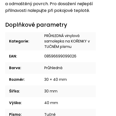
a odmaštěný povrch. Pro dosažení nejlepší
přilnavosti nalepujte při pokojové teplotě.
Doplňkové parametry
PRŮHLEDNÁ vinylová
Kategorie
:
samolepka na KOŘENKY v
TUČNÉM písmu
EAN
:
08596699099026
Barva
:
Průhledná
Rozměr
:
30 × 40 mm
Šířka
:
30 mm
Výška
:
40 mm
Písmo
:
Tučné