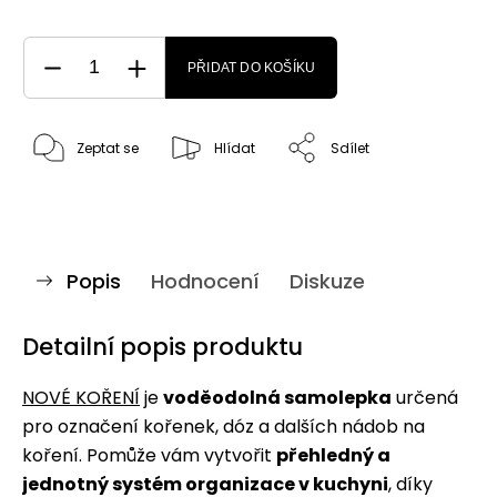
PŘIDAT DO KOŠÍKU
Zeptat se
Hlídat
Sdílet
Popis
Hodnocení
Diskuze
Detailní popis produktu
NOVÉ KOŘENÍ
je
voděodolná samolepka
určená
pro označení kořenek, dóz a dalších nádob na
koření. Pomůže vám vytvořit
přehledný a
jednotný systém organizace v kuchyni
, díky