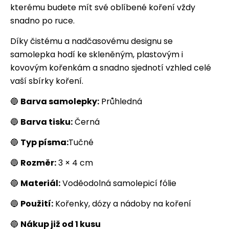
kterému budete mít své oblíbené koření vždy
snadno po ruce.
Díky čistému a nadčasovému designu se
samolepka hodí ke skleněným, plastovým i
kovovým kořenkám a snadno sjednotí vzhled celé
vaší sbírky koření.
🔵
Barva samolepky:
Průhledná
🔵
Barva tisku:
Černá
🔵
Typ písma:
Tučné
🔵
Rozměr:
3 × 4 cm
🔵
Materiál:
Voděodolná samolepicí fólie
🔵
Použití:
Kořenky, dózy a nádoby na koření
🔵
Nákup již od 1 kusu