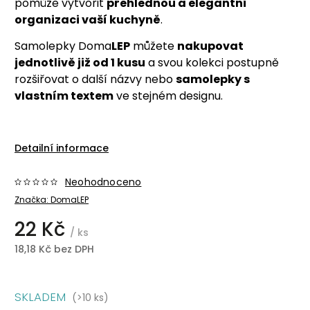
pomůže vytvořit
přehlednou a elegantní
organizaci vaší kuchyně
.
Samolepky Doma
LEP
můžete
nakupovat
jednotlivě již od 1 kusu
a svou kolekci postupně
rozšiřovat o další názvy nebo
samolepky s
vlastním textem
ve stejném designu.
Detailní informace
Neohodnoceno
Značka:
DomaLEP
22 Kč
/ ks
18,18 Kč bez DPH
SKLADEM
(>10 ks)