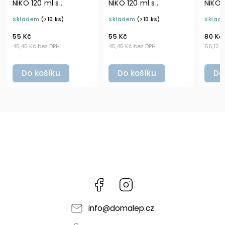
NIKO 120 ml s
NIKO 129 ml s
KOŘE
odklápěcím víčkem a
nastavitelným
čern
Skladem
(>10 ks)
Skladem
(>10 ks)
Skla
šejkrem (7 otvorů)
černým mlýnkem
55 Kč
80 Kč
65 K
45,45 Kč bez DPH
66,12 Kč bez DPH
53,72 
Do košíku
Do košíku
Do
Facebook
Instagram
info
@
domalep.cz