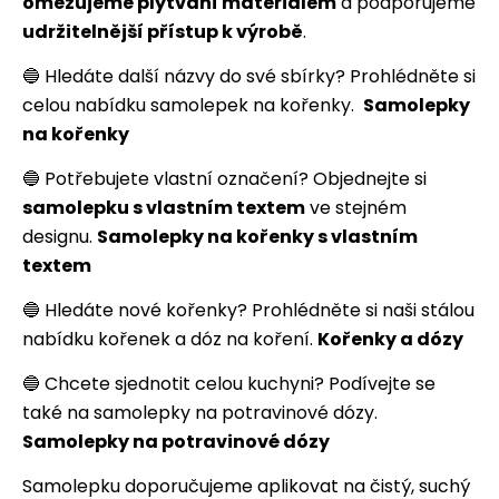
omezujeme plýtvání materiálem
a podporujeme
udržitelnější přístup k výrobě
.
🔵 Hledáte další názvy do své sbírky? Prohlédněte si
celou nabídku samolepek na kořenky.
Samolepky
na kořenky
🔵 Potřebujete vlastní označení? Objednejte si
samolepku s vlastním textem
ve stejném
designu.
Samolepky na kořenky s vlastním
textem
🔵 Hledáte nové kořenky? Prohlédněte si naši stálou
nabídku kořenek a dóz na koření.
Kořenky a dózy
🔵 Chcete sjednotit celou kuchyni? Podívejte se
také na samolepky na potravinové dózy.
Samolepky na potravinové dózy
Samolepku doporučujeme aplikovat na čistý, suchý