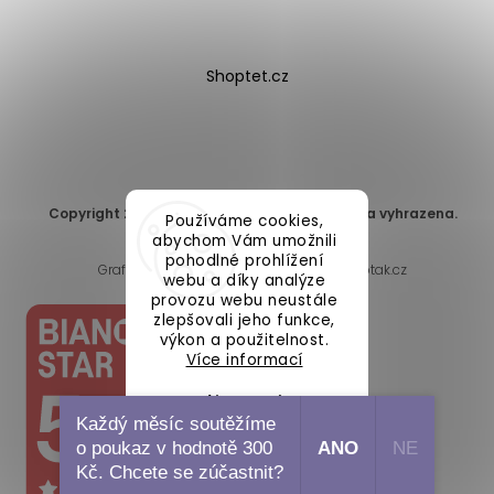
Shoptet.cz
Copyright 2026
DomaLEP s.r.o.
. Všechna práva vyhrazena.
Používáme cookies,
Upravit nastavení cookies
abychom Vám umožnili
pohodlné prohlížení
Grafický návrh vytvořil a nakódoval
Shoptak.cz
webu a díky analýze
provozu webu neustále
zlepšovali jeho funkce,
výkon a použitelnost.
Více informací
Nastavení
Každý měsíc soutěžíme
o poukaz v hodnotě 300
ANO
NE
Souhlasím
Kč. Chcete se zúčastnit?