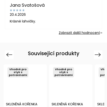
Jana Svatošová
20.4.2026
Krásné lahvičky.
Zobrazit další hodnocení
Související produkty
Previous
Next
Vhodné pro
Vhodné pro
Vho
styk s
styk s
potravinami
potravinami
pot
SKLENĚNÁ KOŘENKA
SKLENĚNÁ KOŘENKA
BÍLÁ