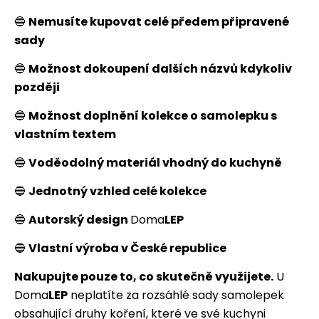
🔵
Nemusíte kupovat celé předem připravené
sady
🔵
Možnost dokoupení dalších názvů kdykoliv
později
🔵
Možnost doplnění kolekce o samolepku s
vlastním textem
🔵
Voděodolný materiál vhodný do kuchyně
🔵
Jednotný vzhled celé kolekce
🔵
Autorský design
Doma
LEP
🔵
Vlastní výroba v České republice
Nakupujte pouze to, co skutečně využijete.
U
Doma
LEP
neplatíte za rozsáhlé sady samolepek
obsahující druhy koření, které ve své kuchyni