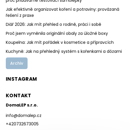
proč přidáváme testovací samolepky
Jak efektivně organizovat koření a potraviny: provázaná
řešení z praxe
Diář 2026: Jak mít přehled o rodině, práci i sobě
Proč jsem vyměnila originální obaly za úložné boxy
Koupelna: Jak mít pořádek v kosmetice a přípravcích
Kuchyně: Jak na přehledný systém s kořenkami a dózami
Archiv
INSTAGRAM
KONTAKT
DomaLEP s.r.o.
info
@
domalep.cz
+420732673005