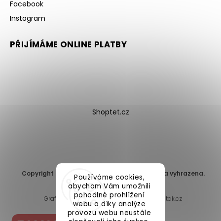
Facebook
Instagram
PŘIJÍMÁME ONLINE PLATBY
Shoptet.cz
Copyright 2026
DomaLEP s.r.o.
. Všechna práva vyhrazena.
Používáme cookies,
Upravit nastavení cookies
abychom Vám umožnili
pohodlné prohlížení
Grafický návrh vytvořil a nakódoval
Shoptak.cz
webu a díky analýze
provozu webu neustále