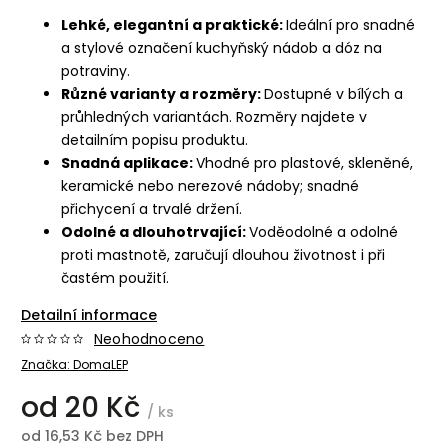
Lehké, elegantní a praktické:
Ideální pro snadné
a stylové označení kuchyňský nádob a dóz na
potraviny.
Různé varianty a rozměry:
Dostupné v bílých a
průhledných variantách. Rozměry najdete v
detailním popisu produktu.
Snadná aplikace:
Vhodné pro plastové, skleněné,
keramické nebo nerezové nádoby; snadné
přichycení a trvalé držení.
Odolné a dlouhotrvající:
Voděodolné a odolné
proti mastnotě, zaručují dlouhou životnost i při
častém použití.
Detailní informace
Neohodnoceno
Značka:
DomaLEP
od
20 Kč
/ ks
od
16,53 Kč
bez DPH