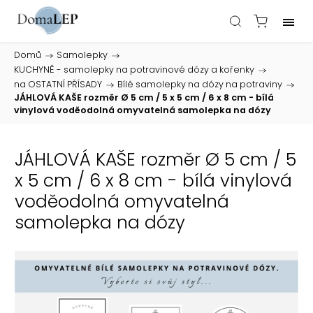
Domů
/
Samolepky
/
KUCHYNĚ - samolepky na potravinové dózy a kořenky
/
na OSTATNÍ PŘÍSADY
/
Bílé samolepky na dózy na potraviny
/
JÁHLOVÁ KAŠE rozměr Ø 5 cm / 5 x 5 cm / 6 x 8 cm - bílá
vinylová voděodolná omyvatelná samolepka na dózy
JÁHLOVÁ KAŠE rozměr Ø 5 cm / 5
x 5 cm / 6 x 8 cm - bílá vinylová
voděodolná omyvatelná
samolepka na dózy