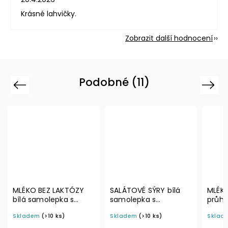
Krásné lahvičky.
Zobrazit další hodnocení
Podobné (11)
Previous
Next
KTÓZY
SALÁTOVÉ SÝRY bílá
MLÉKO BEZ LAKTÓZY
 s
samolepka s
průhledná samolepka
ladní
rámečkem, základní
s rámečkem, tučné
Skladem
(>10 ks)
Skladem
(>10 ks)
 6 × 4
písmo, rozměr 6 × 4
písmo, rozměr 6 × 4
plíky a
cm na boxy, šuplíky a
cm na boxy, šuplíky a