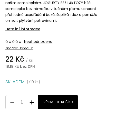
našim samolepkám. JOGURTY BEZ LAKTÓZY bílá
samolepka bez rámečku v tučném písmu usnadní
přehledné uspořádání boxů, šuplíků i dóz a pomůže
omezit plýtvání potravinami.
Detailní informace
Neohodnoceno
Značka:
DomaLEP
22 Kč
/ ks
18,18 Kč bez DPH
SKLADEM
(>10 ks)
PŘIDAT DO KOŠÍKU