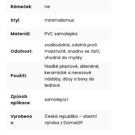
Rámeček
:
ne
Styl
:
minimalismus
Materiál
:
PVC samolepka
voděodolná, odolná proti
Odolnost
:
mastnotě, snadno se čistí,
vhodná do myčky
hladké plastové, skleněné,
keramické a nerezové
Použití
:
nádoby, dózy a boxy do
lednice
Způsob
samolepící
aplikace
:
Vyrobeno
Česká republika – vlastní
v
:
výroba z DomaLEP