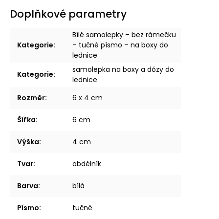
Doplňkové parametry
Bílé samolepky – bez rámečku
Kategorie
:
– tučné písmo – na boxy do
lednice
samolepka na boxy a dózy do
Kategorie
:
lednice
Rozměr
:
6 x 4 cm
Šířka
:
6 cm
Výška
:
4 cm
Tvar
:
obdélník
Barva
:
bílá
Písmo
:
tučné