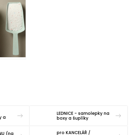
LEDNICE - samolepky na
y a
boxy a šuplíky
pro KANCELÁŘ /
NU (na