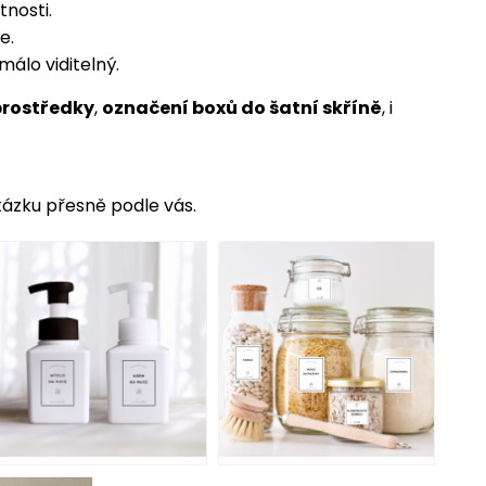
tnosti.
e.
málo viditelný.
prostředky
,
označení boxů do šatní skříně
, i
kázku přesně
podle vás.