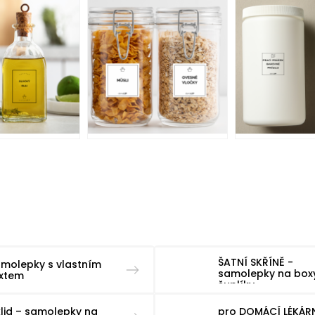
ŠATNÍ SKŘÍNĚ -
molepky s vlastním
samolepky na box
extem
šuplíky
lid – samolepky na
pro DOMÁCÍ LÉKÁR