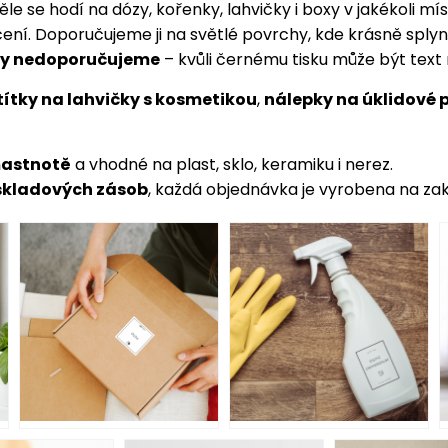
le se hodí na dózy, kořenky, lahvičky i boxy v jakékoli mís
í. Doporučujeme ji na světlé povrchy, kde krásně splyn
ky nedoporučujeme
– kvůli černému tisku může být text 
títky na lahvičky s kosmetikou
,
nálepky na úklidové 
mastnotě
a vhodné na plast, sklo, keramiku i nerez.
skladových zásob
, každá objednávka je vyrobena na za