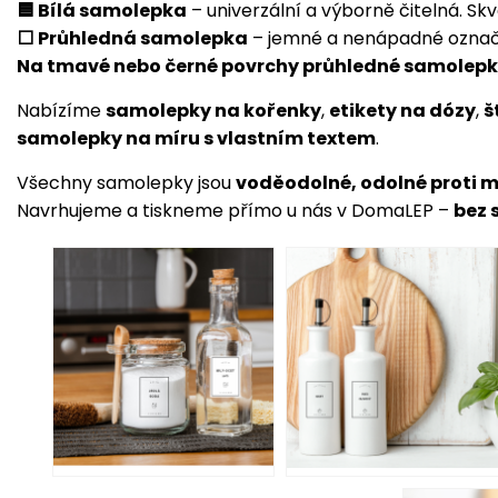
🟦 Bílá samolepka
– univerzální a výborně čitelná. Skvě
⬜ Průhledná samolepka
– jemné a nenápadné označen
Na tmavé nebo černé povrchy průhledné samolep
Nabízíme
samolepky na kořenky
,
etikety na dózy
,
š
samolepky na míru s vlastním textem
.
Všechny samolepky jsou
voděodolné, odolné proti 
Navrhujeme a tiskneme přímo u nás v DomaLEP –
bez 