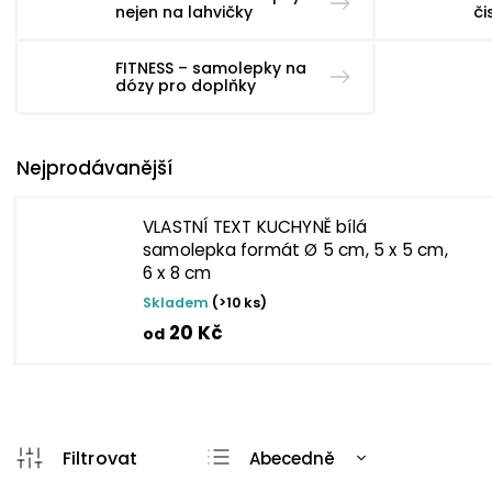
nejen na lahvičky
či
FITNESS – samolepky na
dózy pro doplňky
Nejprodávanější
VLASTNÍ TEXT KUCHYNĚ bílá
samolepka formát Ø 5 cm, 5 x 5 cm,
6 x 8 cm
Skladem
(>10 ks)
20 Kč
od
Abecedně