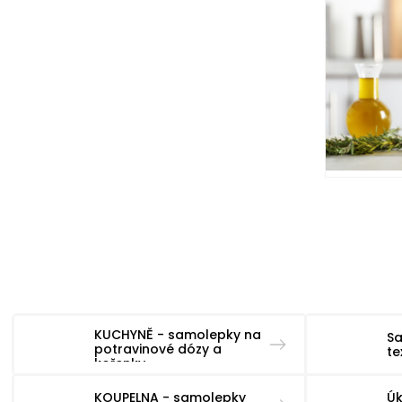
KUCHYNĚ - samolepky na
Sa
potravinové dózy a
t
kořenky
KOUPELNA - samolepky
Úk