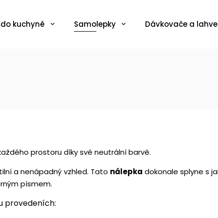
 do kuchyně
Samolepky
Dávkovače a lahve
 každého prostoru díky své neutrální barvě.
btilní a nenápadný vzhled. Tato
nálepka
dokonale splyne s j
černým písmem.
u provedeních: