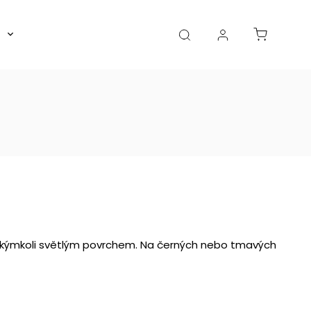
Boxy, dózy, kořenky, skleničky
Akce
Diá
akýmkoli světlým povrchem. Na černých nebo tmavých