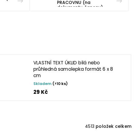
PRACOVNU (na
dokumenty, šanony)
VLASTNÍ TEXT ÚKLID bílá nebo
průhledná samolepka formát 6 x 8
cm
Skladem
(>10 ks)
29 Kč
4513
položek celkem