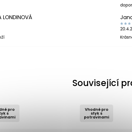
dopor
A LONDINOVÁ
Jan
20.4.
oží
Krásn
Související p
dné pro
Vhodné pro
tyk s
styk s
avinami
potravinami