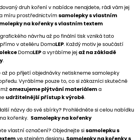
ovaný druh koření v nabídce nenajdete, rádi vám jej
a míru prostřednictvím
samolepky s vlastním
molepky na kořenky s vlastním textem
grafického návrhu až po finální tisk vzniká tato
přímo v ateliéru Doma
LEP
. Každý motiv je součástí
kolekce
Doma
LEP
a vyrábíme jej
až na základě
y
.
 až po přijetí objednávky netiskneme samolepky
předu. Vyrábíme pouze to, co si zákazníci skutečně
čímž
omezujeme plýtvání materiálem
a
me
udržitelnější přístup k výrobě
.
další názvy do své sbírky? Prohlédněte si celou nabídku
na kořenky.
Samolepky na kořenky
ete vlastní označení? Objednejte si
samolepku s
textem
ve stejném designu.
Samolepky na kořenky s