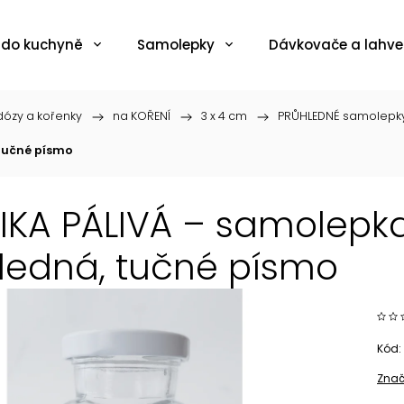
 do kuchyně
Samolepky
Dávkovače a lahve
ózy a kořenky
/
na KOŘENÍ
/
3 x 4 cm
/
PRŮHLEDNÉ samolepk
 tučné písmo
IKA PÁLIVÁ – samolepka
ledná, tučné písmo
Kód:
Znač