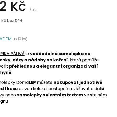
2 Kč
/ ks
8 Kč bez DPH
LADEM
(>10 ks)
RIKA PÁLIVÁ
je
voděodolná samolepka na
enky, dózy a nádoby na koření
, která pomůže
vořit
přehlednou a elegantní organizaci vaší
chyně
.
olepky Doma
LEP
můžete
nakupovat jednotlivě
 od 1 kusu
a svou kolekci postupně rozšiřovat o další
vy nebo
samolepky s vlastním textem
ve stejném
ignu.