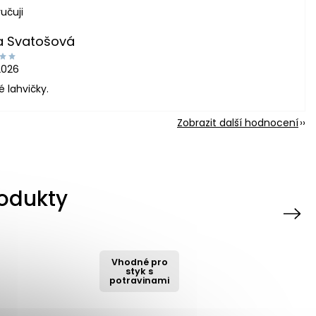
učuji
a Svatošová
2026
é lahvičky.
Zobrazit další hodnocení
rodukty
Next
Vhodné pro
styk s
potravinami