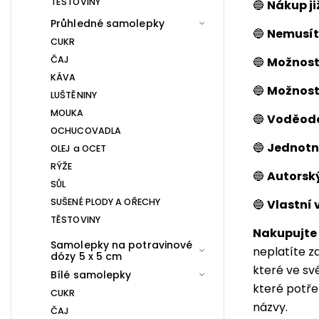
TĚSTOVINY
🔵
Nákup ji
Průhledné samolepky
🔵
Nemusít
CUKR
ČAJ
🔵
Možnost 
KÁVA
🔵
Možnost
LUŠTĚNINY
MOUKA
🔵
Voděodo
OCHUCOVADLA
🔵
Jednotný
OLEJ a OCET
RÝŽE
🔵
Autorsk
SŮL
SUŠENÉ PLODY A OŘECHY
🔵
Vlastní 
TĚSTOVINY
Nakupujte 
Samolepky na potravinové
neplatíte z
dózy 5 x 5 cm
které ve sv
Bílé samolepky
které potřeb
CUKR
názvy.
ČAJ