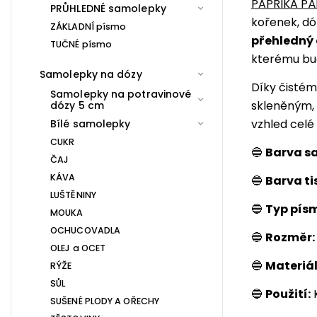
PAPRIKA PÁ
PRŮHLEDNÉ samolepky
kořenek, dó
ZÁKLADNÍ písmo
přehledný 
TUČNÉ písmo
kterému bud
Samolepky na dózy
Díky čisté
Samolepky na potravinové
skleněným,
dózy 5 cm
vzhled celé 
Bílé samolepky
CUKR
🔵
Barva s
ČAJ
KÁVA
🔵
Barva ti
LUŠTĚNINY
🔵
Typ pís
MOUKA
OCHUCOVADLA
🔵
Rozměr:
OLEJ a OCET
🔵
Materiál
RÝŽE
SŮL
🔵
Použití:
K
SUŠENÉ PLODY A OŘECHY