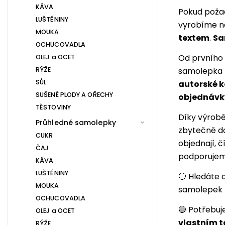
KÁVA
Pokud požad
LUŠTĚNINY
vyrobíme n
MOUKA
textem
.
Sa
OCHUCOVADLA
Od prvního 
OLEJ a OCET
RÝŽE
samolepka 
SŮL
autorské 
SUŠENÉ PLODY A OŘECHY
objednávk
TĚSTOVINY
Díky výrobě
Průhledné samolepky
zbytečně do
CUKR
objednají, 
ČAJ
podporuje
KÁVA
LUŠTĚNINY
🔵 Hledáte 
MOUKA
samolepek 
OCHUCOVADLA
🔵 Potřebuj
OLEJ a OCET
vlastním 
RÝŽE