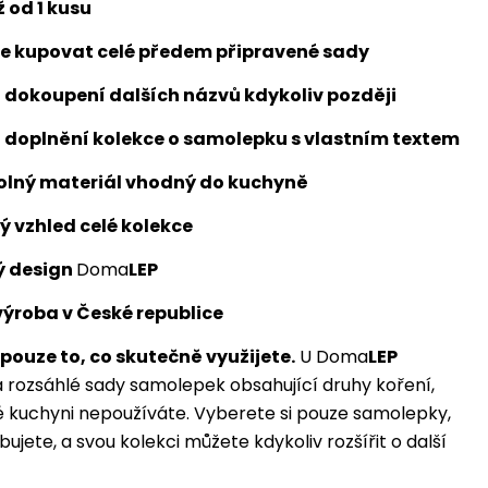
ž od 1 kusu
e kupovat celé předem připravené sady
dokoupení dalších názvů kdykoliv později
 doplnění kolekce o samolepku s vlastním textem
lný materiál vhodný do kuchyně
 vzhled celé kolekce
ý design
Doma
LEP
výroba v České republice
pouze to, co skutečně využijete.
U Doma
LEP
a rozsáhlé sady samolepek obsahující druhy koření,
é kuchyni nepoužíváte. Vyberete si pouze samolepky,
ujete, a svou kolekci můžete kdykoliv rozšířit o další