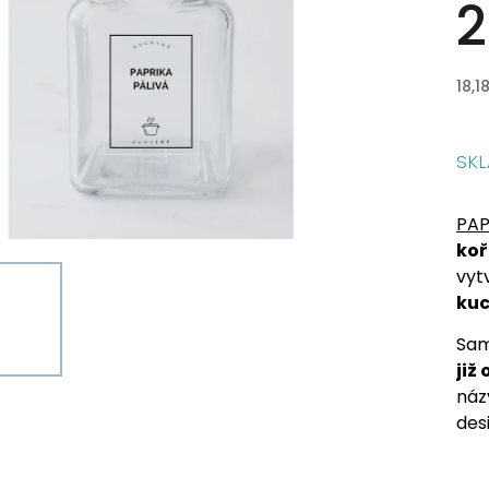
2
18,1
SK
PAP
koř
vyt
ku
Sam
již
náz
des