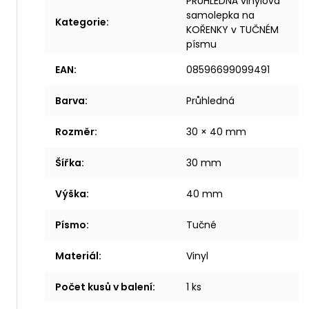
PRŮHLEDNÁ vinylová
samolepka na
Kategorie
:
KOŘENKY v TUČNÉM
písmu
EAN
:
08596699099491
Barva
:
Průhledná
Rozměr
:
30 × 40 mm
Šířka
:
30 mm
Výška
:
40 mm
Písmo
:
Tučné
Materiál
:
Vinyl
Počet kusů v balení
:
1 ks