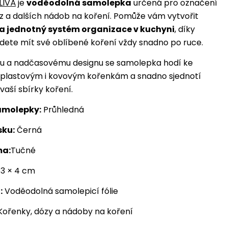
LIVÁ
je
voděodolná samolepka
určená pro označení
z a dalších nádob na koření. Pomůže vám vytvořit
a jednotný systém organizace v kuchyni
, díky
ete mít své oblíbené koření vždy snadno po ruce.
mu a nadčasovému designu se samolepka hodí ke
 plastovým i kovovým kořenkám a snadno sjednotí
vaší sbírky koření.
amolepky:
Průhledná
sku:
Černá
ma:
Tučné
3 × 4 cm
:
Voděodolná samolepicí fólie
ořenky, dózy a nádoby na koření