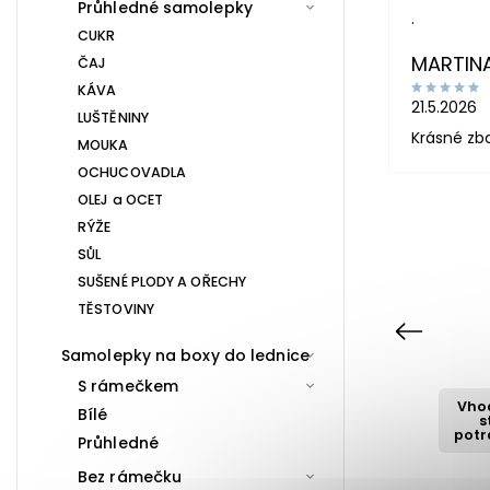
Průhledné samolepky
.
CUKR
MARTIN
ČAJ
KÁVA
21.5.2026
LUŠTĚNINY
Krásné zb
MOUKA
OCHUCOVADLA
OLEJ a OCET
RÝŽE
SŮL
SUŠENÉ PLODY A OŘECHY
TĚSTOVINY
Previous
Samolepky na boxy do lednice
S rámečkem
Vhodné pro
Vho
Bílé
styk s
s
potravinami
potr
Průhledné
Bez rámečku