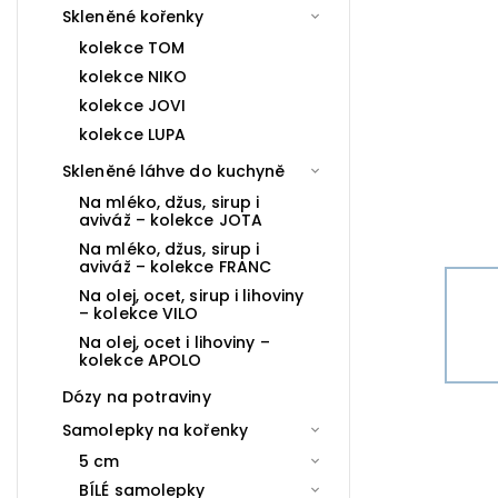
Skleněné kořenky
kolekce TOM
kolekce NIKO
kolekce JOVI
kolekce LUPA
Skleněné láhve do kuchyně
Na mléko, džus, sirup i
aviváž – kolekce JOTA
Na mléko, džus, sirup i
aviváž – kolekce FRANC
Na olej, ocet, sirup i lihoviny
– kolekce VILO
Na olej, ocet i lihoviny –
kolekce APOLO
Dózy na potraviny
Samolepky na kořenky
5 cm
BÍLÉ samolepky