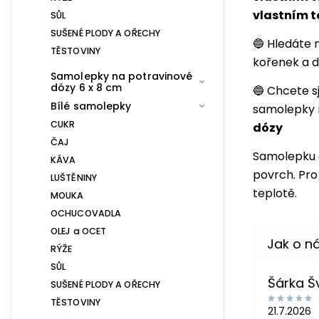
vlastním 
SŮL
SUŠENÉ PLODY A OŘECHY
🔵 Hledáte 
TĚSTOVINY
kořenek a d
Samolepky na potravinové
dózy 6 x 8 cm
🔵 Chcete s
Bílé samolepky
samolepky 
CUKR
dózy
ČAJ
Samolepku 
KÁVA
povrch. Pro 
LUŠTĚNINY
teplotě.
MOUKA
OCHUCOVADLA
OLEJ a OCET
RÝŽE
SŮL
Šárka 
SUŠENÉ PLODY A OŘECHY
TĚSTOVINY
21.7.2026