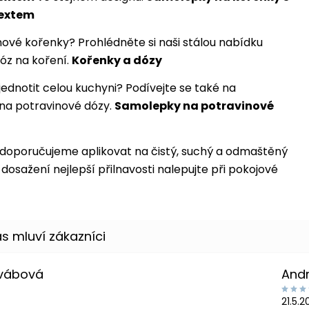
textem
nové kořenky? Prohlédněte si naši stálou nabídku
óz na koření.
Kořenky a dózy
jednotit celou kuchyni? Podívejte se také na
na potravinové dózy.
Samolepky na potravinové
doporučujeme aplikovat na čistý, suchý a odmaštěný
dosažení nejlepší přilnavosti nalepujte při pokojové
Švábová
And
21.5.