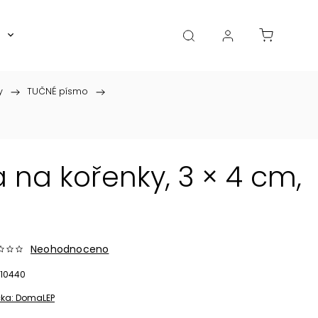
Boxy, dózy, kořenky, skleničky
Akce
Diá
y
/
TUČNÉ písmo
/
 na kořenky, 3 × 4 cm,
Neohodnoceno
10440
ka:
DomaLEP