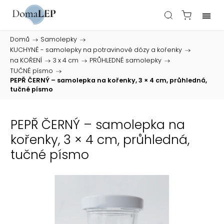
Domů
/
Samolepky
/
KUCHYNĚ - samolepky na potravinové dózy a kořenky
/
na KOŘENÍ
/
3 x 4 cm
/
PRŮHLEDNÉ samolepky
/
TUČNÉ písmo
/
PEPŘ ČERNÝ – samolepka na kořenky, 3 × 4 cm, průhledná,
tučné písmo
PEPŘ ČERNÝ – samolepka na
kořenky, 3 × 4 cm, průhledná,
tučné písmo