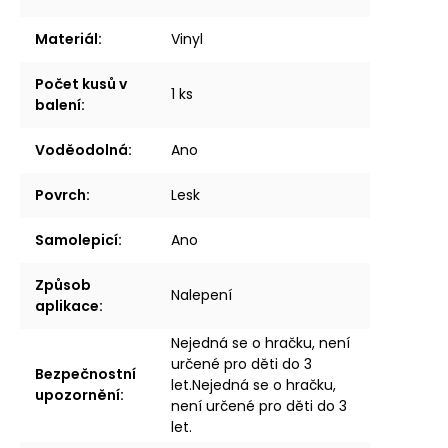
Materiál
:
Vinyl
Počet kusů v
1 ks
balení
:
Voděodolná
:
Ano
Povrch
:
Lesk
Samolepicí
:
Ano
Způsob
Nalepení
aplikace
:
Nejedná se o hračku, není
určené pro děti do 3
Bezpečnostní
let.Nejedná se o hračku,
upozornění
:
není určené pro děti do 3
let.