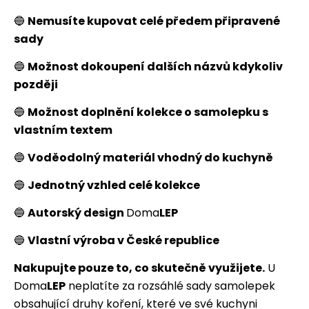
🔵
Nemusíte kupovat celé předem připravené
sady
🔵
Možnost dokoupení dalších názvů kdykoliv
později
🔵
Možnost doplnění kolekce o samolepku s
vlastním textem
🔵
Voděodolný materiál vhodný do kuchyně
🔵
Jednotný vzhled celé kolekce
🔵
Autorský design
Doma
LEP
🔵
Vlastní výroba v České republice
Nakupujte pouze to, co skutečně využijete.
U
Doma
LEP
neplatíte za rozsáhlé sady samolepek
obsahující druhy koření, které ve své kuchyni