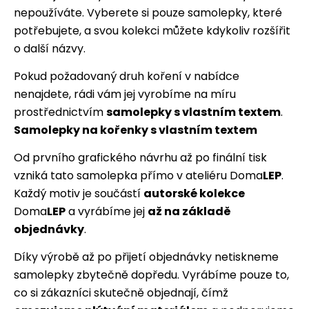
nepoužíváte. Vyberete si pouze samolepky, které
potřebujete, a svou kolekci můžete kdykoliv rozšířit
o další názvy.
Pokud požadovaný druh koření v nabídce
nenajdete, rádi vám jej vyrobíme na míru
prostřednictvím
samolepky s vlastním textem
.
Samolepky na kořenky s vlastním textem
Od prvního grafického návrhu až po finální tisk
vzniká tato samolepka přímo v ateliéru Doma
LEP
.
Každý motiv je součástí
autorské kolekce
Doma
LEP
a vyrábíme jej
až na základě
objednávky
.
Díky výrobě až po přijetí objednávky netiskneme
samolepky zbytečně dopředu. Vyrábíme pouze to,
co si zákazníci skutečně objednají, čímž