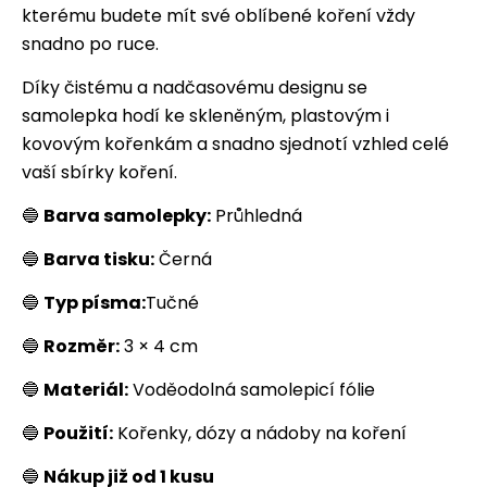
kterému budete mít své oblíbené koření vždy
snadno po ruce.
Díky čistému a nadčasovému designu se
samolepka hodí ke skleněným, plastovým i
kovovým kořenkám a snadno sjednotí vzhled celé
vaší sbírky koření.
🔵
Barva samolepky:
Průhledná
🔵
Barva tisku:
Černá
🔵
Typ písma:
Tučné
🔵
Rozměr:
3 × 4 cm
🔵
Materiál:
Voděodolná samolepicí fólie
🔵
Použití:
Kořenky, dózy a nádoby na koření
🔵
Nákup již od 1 kusu