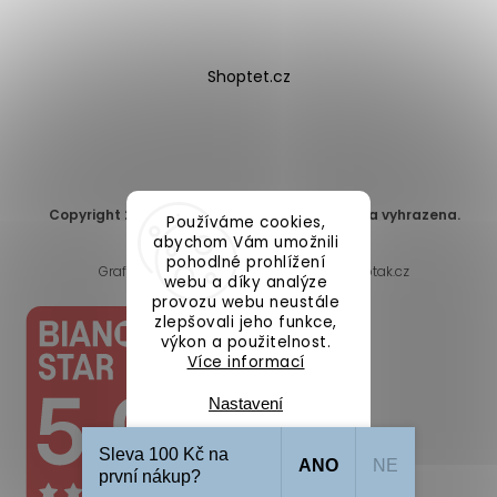
Shoptet.cz
Copyright 2026
DomaLEP s.r.o.
. Všechna práva vyhrazena.
Používáme cookies,
Upravit nastavení cookies
abychom Vám umožnili
pohodlné prohlížení
Grafický návrh vytvořil a nakódoval
Shoptak.cz
webu a díky analýze
provozu webu neustále
zlepšovali jeho funkce,
výkon a použitelnost.
Více informací
Nastavení
Sleva 100 Kč na
ANO
NE
Souhlasím
první nákup?