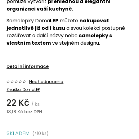
pomůže vytvořit
přehlednou a elegantní
organizaci vaší kuchyně
.
Samolepky Doma
LEP
můžete
nakupovat
jednotlivě již od 1 kusu
a svou kolekci postupně
rozšiřovat o další názvy nebo
samolepky s
vlastním textem
ve stejném designu.
Detailní informace
Neohodnoceno
Značka:
DomaLEP
22 Kč
/ ks
18,18 Kč bez DPH
SKLADEM
(>10 ks)