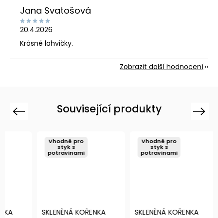
Jana Svatošová
20.4.2026
Krásné lahvičky.
Zobrazit další hodnocení
Související produkty
Previous
Next
Vhodné pro
Vhodné pro
Vho
styk s
styk s
s
potravinami
potravinami
potr
SKLENĚNÁ KOŘENKA
SKLENĚNÁ KOŘENKA
BÍLÁ 