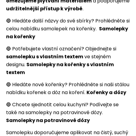
omezujeme plýtvání materiálem
a podporujeme
udržitelnější přístup k výrobě
.
🔵 Hledáte další názvy do své sbírky? Prohlédněte si
celou nabídku samolepek na kořenky.
Samolepky
na kořenky
🔵 Potřebujete vlastní označení? Objednejte si
samolepku s vlastním textem
ve stejném
designu.
Samolepky na kořenky s vlastním
textem
🔵 Hledáte nové kořenky? Prohlédněte si naši stálou
nabídku kořenek a dóz na koření.
Kořenky a dózy
🔵 Chcete sjednotit celou kuchyni? Podívejte se
také na samolepky na potravinové dózy.
Samolepky na potravinové dózy
Samolepku doporučujeme aplikovat na čistý, suchý