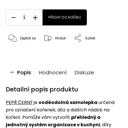
PŘIDAT DO KOŠÍKU
Zeptat se
Hlídat
Sdílet
Popis
Hodnocení
Diskuze
Detailní popis produktu
PEPŘ ČERNÝ
je
voděodolná samolepka
určená
pro označení kořenek, dóz a dalších nádob na
koření. Pomůže vám vytvořit
přehledný a
jednotný systém organizace v kuchyni
, díky