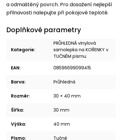
a odmaštěný povrch. Pro dosažení nejlepší
přilnavosti nalepujte při pokojové teplotě.
Doplňkové parametry
PRŮHLEDNÁ vinylová
Kategorie
:
samolepka na KOŘENKY v
TUČNÉM písmu
EAN
:
08596699099415
Barva
:
Průhledná
Rozměr
:
30 × 40 mm
Šířka
:
30 mm
Výška
:
40 mm
Písmo
:
Tučné