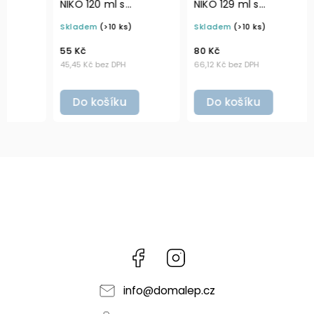
NIKO 120 ml s
NIKO 129 ml s
KOŘEN
odklápěcím víčkem a
nastavitelným
čern
Skladem
(>10 ks)
Skladem
(>10 ks)
Sklad
šejkrem (7 otvorů)
černým mlýnkem
55 Kč
80 Kč
65 Kč
45,45 Kč bez DPH
66,12 Kč bez DPH
53,72 K
Do košíku
Do košíku
Do
Facebook
Instagram
info
@
domalep.cz