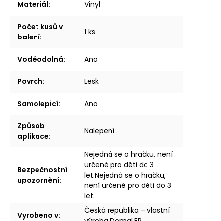
Materiál
:
Vinyl
Počet kusů v
1 ks
balení
:
Voděodolná
:
Ano
Povrch
:
Lesk
Samolepicí
:
Ano
Způsob
Nalepení
aplikace
:
Nejedná se o hračku, není
určené pro děti do 3
Bezpečnostní
let.Nejedná se o hračku,
upozornění
:
není určené pro děti do 3
let.
Česká republika – vlastní
Vyrobeno v
:
výroba DomaLEP