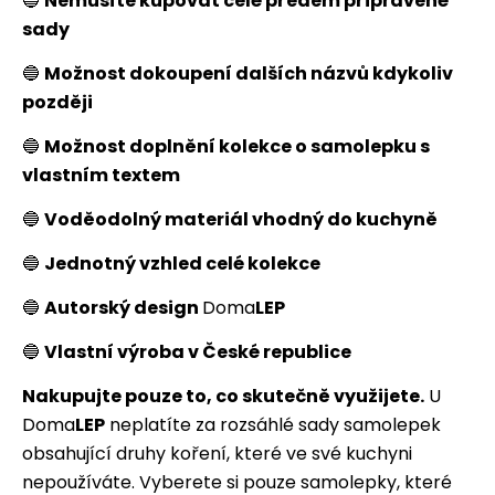
🔵
Nemusíte kupovat celé předem připravené
sady
🔵
Možnost dokoupení dalších názvů kdykoliv
později
🔵
Možnost doplnění kolekce o samolepku s
vlastním textem
🔵
Voděodolný materiál vhodný do kuchyně
🔵
Jednotný vzhled celé kolekce
🔵
Autorský design
Doma
LEP
🔵
Vlastní výroba v České republice
Nakupujte pouze to, co skutečně využijete.
U
Doma
LEP
neplatíte za rozsáhlé sady samolepek
obsahující druhy koření, které ve své kuchyni
nepoužíváte. Vyberete si pouze samolepky, které