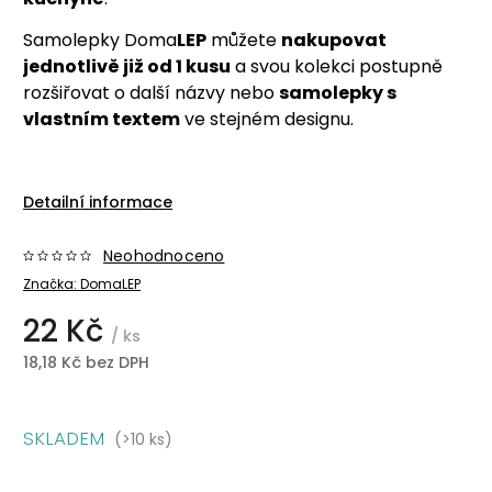
Samolepky Doma
LEP
můžete
nakupovat
jednotlivě již od 1 kusu
a svou kolekci postupně
rozšiřovat o další názvy nebo
samolepky s
vlastním textem
ve stejném designu.
Detailní informace
Neohodnoceno
Značka:
DomaLEP
22 Kč
/ ks
18,18 Kč bez DPH
SKLADEM
(>10 ks)