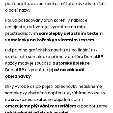
potřebujete, a svou kolekci můžete kdykoliv rozšířit
o další názvy.
Pokud požadovaný druh koření v nabídce
nenajdete, rádi vám jej vyrobíme na míru
prostřednictvím
samolepky s vlastním textem
.
Samolepky na kořenky s vlastním textem
Od prvního grafického návrhu až po finální tisk
vzniká tato samolepka přímo v ateliéru Doma
LEP
.
Každý motiv je součástí
autorské kolekce
Doma
LEP
a vyrábíme jej
až na základě
objednávky
.
Díky výrobě až po přijetí objednávky netiskneme
samolepky zbytečně dopředu. Vyrábíme pouze to,
co si zákazníci skutečně objednají, čímž
omezujeme plýtvání materiálem
a podporujeme
udržitelnější přístup k výrobě
.