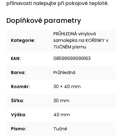
přilnavosti nalepujte při pokojové teplotě.
Doplňkové parametry
PRŮHLEDNÁ vinylová
Kategorie
:
samolepka na KOŘENKY v
TUČNÉM písmu
EAN
:
08596699099163
Barva
:
Průhledná
Rozměr
:
30 × 40 mm
Šířka
:
30 mm
Výška
:
40 mm
Písmo
:
Tučné