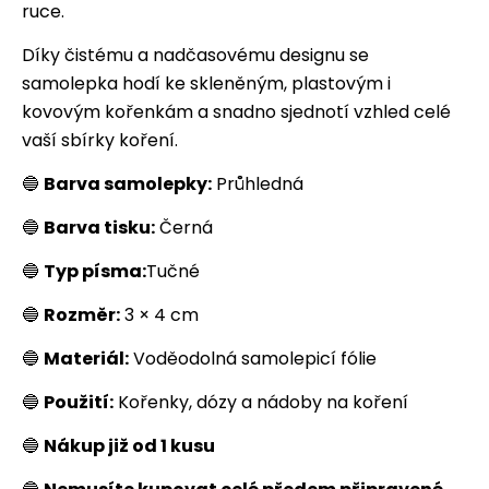
ruce.
Díky čistému a nadčasovému designu se
samolepka hodí ke skleněným, plastovým i
kovovým kořenkám a snadno sjednotí vzhled celé
vaší sbírky koření.
🔵
Barva samolepky:
Průhledná
🔵
Barva tisku:
Černá
🔵
Typ písma:
Tučné
🔵
Rozměr:
3 × 4 cm
🔵
Materiál:
Voděodolná samolepicí fólie
🔵
Použití:
Kořenky, dózy a nádoby na koření
🔵
Nákup již od 1 kusu