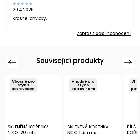
20.4.2026
Krásné lahvičky.
Zobrazit další hodnocení
Související produkty
Previous
Next
Vhodné pro
Vhodné pro
Vho
styk s
styk s
s
potravinami
potravinami
potr
SKLENĚNÁ KOŘENKA
SKLENĚNÁ KOŘENKA
BÍLÁ 
NIKO 120 ml s
NIKO 129 ml s
KOŘEN
odklápěcím víčkem a
nastavitelným
čern