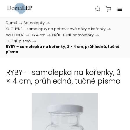
Domů
/
Samolepky
/
KUCHYNĚ - samolepky na potravinové dózy a kořenky
/
na KOŘENÍ
/
3 x 4 cm
/
PRŮHLEDNÉ samolepky
/
TUČNÉ písmo
/
RYBY – samolepka na kořenky, 3 × 4 cm, průhledná, tučné
písmo
RYBY – samolepka na kořenky, 3
× 4 cm, průhledná, tučné písmo