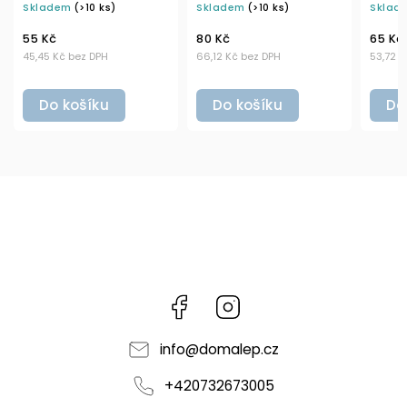
Skladem
(>10 ks)
Skladem
(>10 ks)
Sklad
šejkrem (7 otvorů)
černým mlýnkem
55 Kč
80 Kč
65 Kč
45,45 Kč bez DPH
66,12 Kč bez DPH
53,72 K
Do košíku
Do košíku
Do
Facebook
Instagram
info
@
domalep.cz
+420732673005