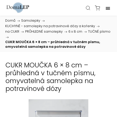
Domů
/
Samolepky
/
KUCHYNĚ - samolepky na potravinové dózy a kořenky
/
na CUKR
/
PRŮHLEDNÉ samolepky
/
6 x 8 cm
/
TUČNÉ písmo
/
CUKR MOUČKA 6 × 8 cm – průhledná v tučném písmu,
omyvatelná samolepka na potravinové dózy
CUKR MOUČKA 6 × 8 cm –
průhledná v tučném písmu,
omyvatelná samolepka na
potravinové dózy