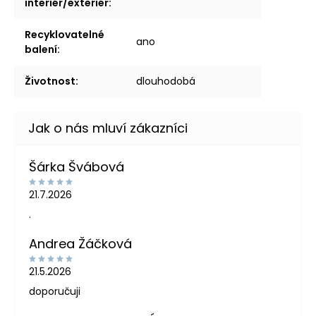
interiér/exteriér
:
Recyklovatelné
ano
balení
:
Životnost
:
dlouhodobá
Šárka Švábová
21.7.2026
.
Andrea Žáčková
21.5.2026
doporučuji