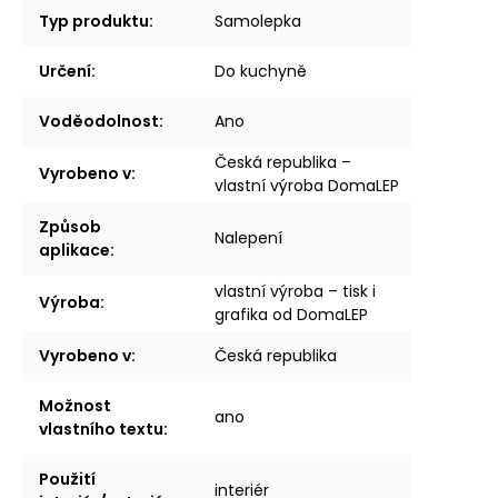
Typ produktu
:
Samolepka
Určení
:
Do kuchyně
Voděodolnost
:
Ano
Česká republika –
Vyrobeno v
:
vlastní výroba DomaLEP
Způsob
Nalepení
aplikace
:
vlastní výroba – tisk i
Výroba
:
grafika od DomaLEP
Vyrobeno v
:
Česká republika
Možnost
ano
vlastního textu
:
Použití
interiér