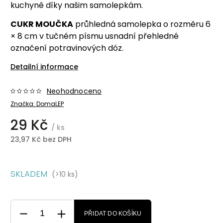
kuchyně díky našim samolepkám.
CUKR MOUČKA
průhledná samolepka o rozměru 6
× 8 cm v tučném písmu usnadní přehledné
označení potravinových dóz.
Detailní informace
Neohodnoceno
Značka:
DomaLEP
29 Kč
/ ks
23,97 Kč bez DPH
SKLADEM
(>10 ks)
PŘIDAT DO KOŠÍKU