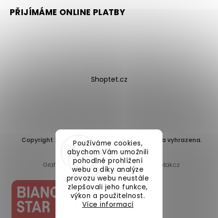
PŘIJÍMÁME ONLINE PLATBY
Shoptet.cz
Copyright 2026
DomaLEP s.r.o.
. Všechna práva vyhrazena.
Používáme cookies,
Upravit nastavení cookies
abychom Vám umožnili
pohodlné prohlížení
Grafický návrh vytvořil a nakódoval
Shoptak.cz
webu a díky analýze
provozu webu neustále
zlepšovali jeho funkce,
výkon a použitelnost.
Více informací