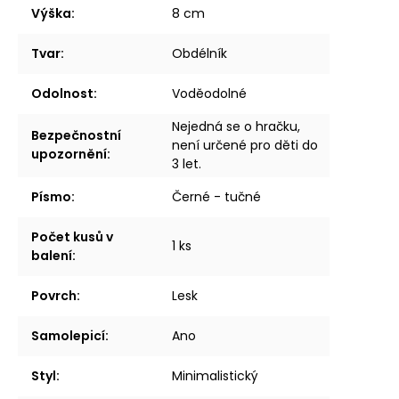
Výška
:
8 cm
Tvar
:
Obdélník
Odolnost
:
Voděodolné
Nejedná se o hračku,
Bezpečnostní
není určené pro děti do
upozornění
:
3 let.
Písmo
:
Černé - tučné
Počet kusů v
1 ks
balení
:
Povrch
:
Lesk
Samolepicí
:
Ano
Styl
:
Minimalistický