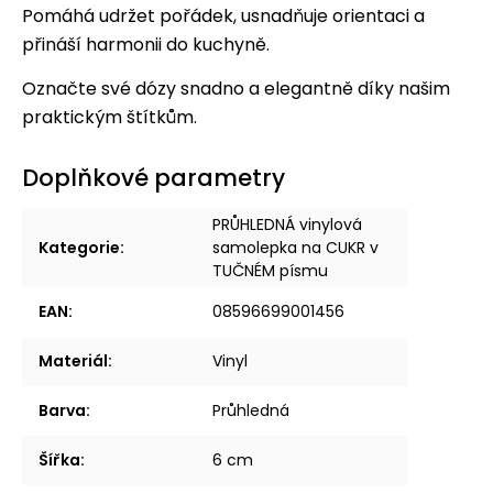
Pomáhá udržet pořádek, usnadňuje orientaci a
přináší harmonii do kuchyně.
Označte své dózy snadno a elegantně díky našim
praktickým štítkům.
Doplňkové parametry
PRŮHLEDNÁ vinylová
Kategorie
:
samolepka na CUKR v
TUČNÉM písmu
EAN
:
08596699001456
Materiál
:
Vinyl
Barva
:
Průhledná
Šířka
:
6 cm