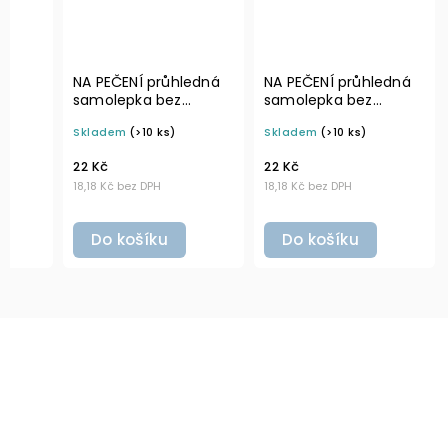
NA PEČENÍ průhledná
NA PEČENÍ průhledná
samolepka bez
samolepka bez
ní
rámečku, tučné
rámečku, základní
Skladem
(>10 ks)
Skladem
(>10 ks)
 × 4
písmo, rozměr 6 × 4
písmo, rozměr 6 × 4
íky a
cm na boxy, šuplíky a
cm na boxy, šuplíky a
22 Kč
22 Kč
dózy do lednice
dózy do lednice
18,18 Kč bez DPH
18,18 Kč bez DPH
Do košíku
Do košíku