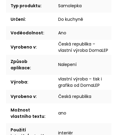
Typ produktu
:
Samolepka
Určení
:
Do kuchyně
Voděodolnost
:
Ano
Česká republika –
Vyrobeno v
:
vlastní výroba DomaLEP
Způsob
Nalepení
aplikace
:
vlastní výroba – tisk i
Výroba
:
grafika od DomaLEP
Vyrobeno v
:
Česká republika
Možnost
ano
vlastního textu
:
Použití
interiér