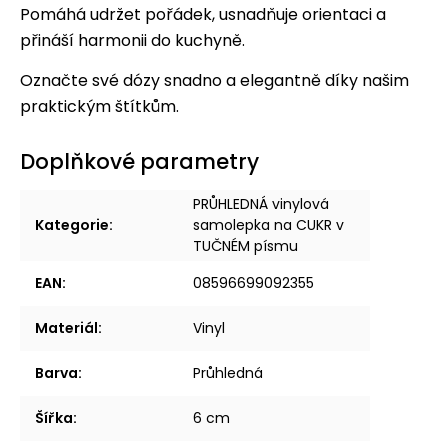
Pomáhá udržet pořádek, usnadňuje orientaci a
přináší harmonii do kuchyně.
Označte své dózy snadno a elegantně díky našim
praktickým štítkům.
Doplňkové parametry
PRŮHLEDNÁ vinylová
Kategorie
:
samolepka na CUKR v
TUČNÉM písmu
EAN
:
08596699092355
Materiál
:
Vinyl
Barva
:
Průhledná
Šířka
:
6 cm