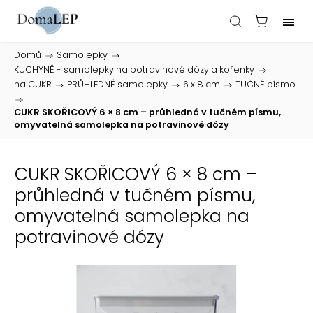
Domů
/
Samolepky
/
KUCHYNĚ - samolepky na potravinové dózy a kořenky
/
na CUKR
/
PRŮHLEDNÉ samolepky
/
6 x 8 cm
/
TUČNÉ písmo
/
CUKR SKOŘICOVÝ 6 × 8 cm – průhledná v tučném písmu,
omyvatelná samolepka na potravinové dózy
CUKR SKOŘICOVÝ 6 × 8 cm –
průhledná v tučném písmu,
omyvatelná samolepka na
potravinové dózy