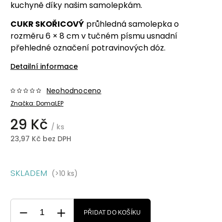
kuchyně díky našim samolepkám.
CUKR SKOŘICOVÝ
průhledná samolepka o
rozměru 6 × 8 cm v tučném písmu usnadní
přehledné označení potravinových dóz.
Detailní informace
Neohodnoceno
Značka:
DomaLEP
29 Kč
/ ks
23,97 Kč bez DPH
SKLADEM
(>10 ks)
PŘIDAT DO KOŠÍKU