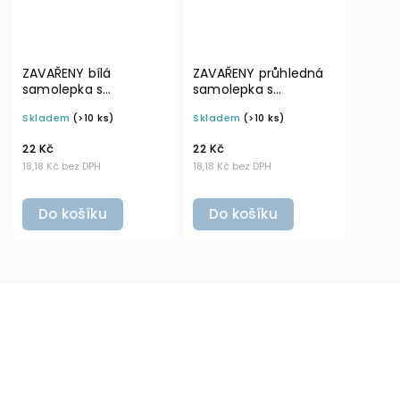
ZAVAŘENY bílá
ZAVAŘENY průhledná
samolepka s
samolepka s
rámečkem, základní
rámečkem, tučné
Skladem
(>10 ks)
Skladem
(>10 ks)
písmo, rozměr 6 × 4
písmo, rozměr 6 × 4
cm na boxy, šuplíky a
cm na boxy, šuplíky a
22 Kč
22 Kč
dózy do lednice
dózy do lednice
18,18 Kč bez DPH
18,18 Kč bez DPH
Do košíku
Do košíku