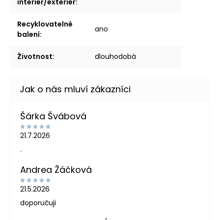
interiér/exteriér
:
Recyklovatelné
ano
balení
:
Životnost
:
dlouhodobá
Šárka Švábová
21.7.2026
.
Andrea Žáčková
21.5.2026
doporučuji