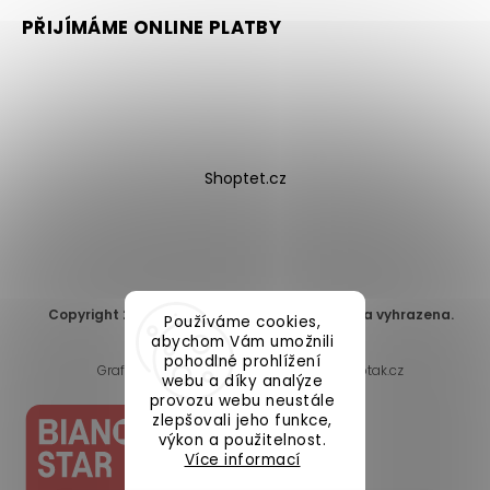
PŘIJÍMÁME ONLINE PLATBY
Shoptet.cz
Copyright 2026
DomaLEP s.r.o.
. Všechna práva vyhrazena.
Používáme cookies,
Upravit nastavení cookies
abychom Vám umožnili
pohodlné prohlížení
Grafický návrh vytvořil a nakódoval
Shoptak.cz
webu a díky analýze
provozu webu neustále
zlepšovali jeho funkce,
výkon a použitelnost.
Více informací