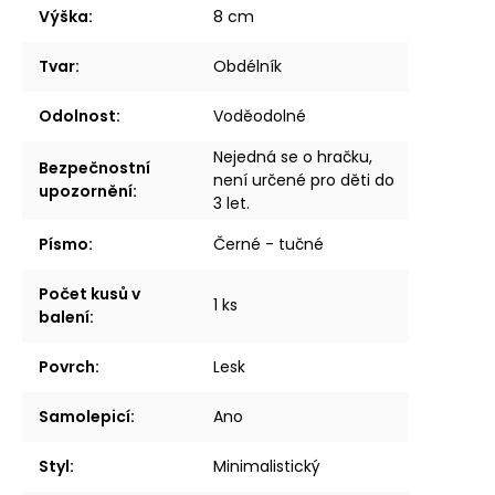
Výška
:
8 cm
Tvar
:
Obdélník
Odolnost
:
Voděodolné
Nejedná se o hračku,
Bezpečnostní
není určené pro děti do
upozornění
:
3 let.
Písmo
:
Černé - tučné
Počet kusů v
1 ks
balení
:
Povrch
:
Lesk
Samolepicí
:
Ano
Styl
:
Minimalistický