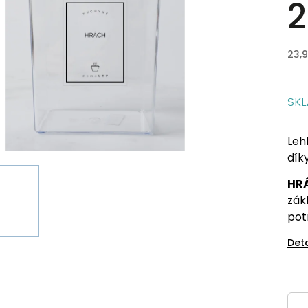
2
23,
SK
Leh
dík
HR
zák
pot
Det