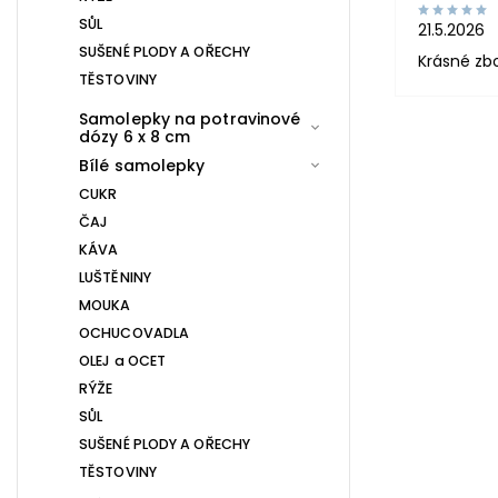
SŮL
21.5.2026
SUŠENÉ PLODY A OŘECHY
Krásné zb
TĚSTOVINY
Samolepky na potravinové
dózy 6 x 8 cm
Bílé samolepky
CUKR
ČAJ
KÁVA
LUŠTĚNINY
MOUKA
OCHUCOVADLA
OLEJ a OCET
RÝŽE
SŮL
SUŠENÉ PLODY A OŘECHY
TĚSTOVINY