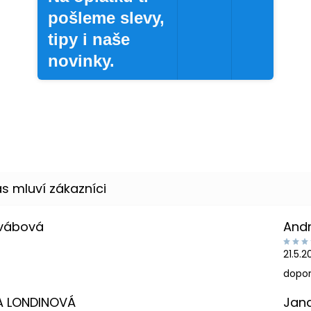
pošleme slevy,
tipy i naše
novinky.
Švábová
And
21.5.
dopor
A LONDINOVÁ
Jan