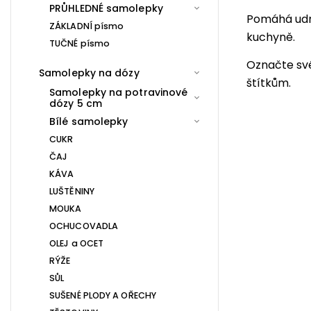
PRŮHLEDNÉ samolepky
Pomáhá udrž
ZÁKLADNÍ písmo
kuchyně.
TUČNÉ písmo
Označte sv
Samolepky na dózy
štítkům.
Samolepky na potravinové
dózy 5 cm
Bílé samolepky
CUKR
ČAJ
KÁVA
LUŠTĚNINY
MOUKA
OCHUCOVADLA
OLEJ a OCET
RÝŽE
SŮL
SUŠENÉ PLODY A OŘECHY