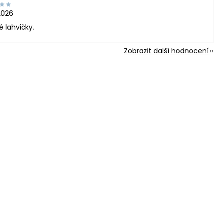
2026
é lahvičky.
Zobrazit další hodnocení