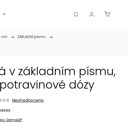
Boxy, dózy, kořenky, skleničky
Akce
Diá
8 cm
/
ZÁKLADNÍ písmo
/
á v základním písmu,
potravinové dózy
Neohodnoceno
18689
ka:
DomaLEP