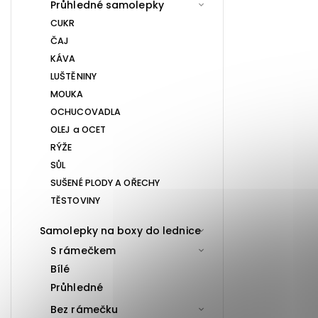
Průhledné samolepky
CUKR
ČAJ
KÁVA
LUŠTĚNINY
MOUKA
OCHUCOVADLA
OLEJ a OCET
RÝŽE
SŮL
SUŠENÉ PLODY A OŘECHY
TĚSTOVINY
Samolepky na boxy do lednice
S rámečkem
Bílé
Průhledné
Bez rámečku