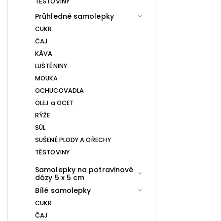
TĚSTOVINY
Průhledné samolepky
CUKR
ČAJ
KÁVA
LUŠTĚNINY
MOUKA
OCHUCOVADLA
OLEJ a OCET
RÝŽE
SŮL
SUŠENÉ PLODY A OŘECHY
TĚSTOVINY
Samolepky na potravinové
dózy 5 x 5 cm
Bílé samolepky
CUKR
ČAJ