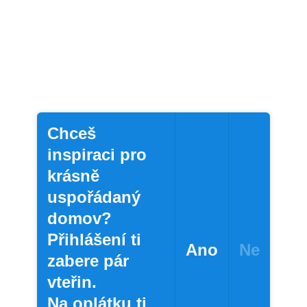
Chceš
inspiraci pro
krásně
uspořádaný
domov?
Přihlášení ti
Ano
Ne
zabere pár
vteřin.
Na oplátku ti