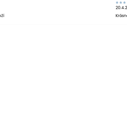
20.4.
oží
Krásn