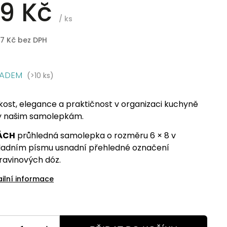
9 Kč
/ ks
97 Kč bez DPH
LADEM
(>10 ks)
kost, elegance a praktičnost v organizaci kuchyně
y našim samolepkám.
ÁCH
průhledná samolepka o rozměru 6 × 8 v
ladním písmu usnadní přehledné označení
ravinových dóz.
ailní informace