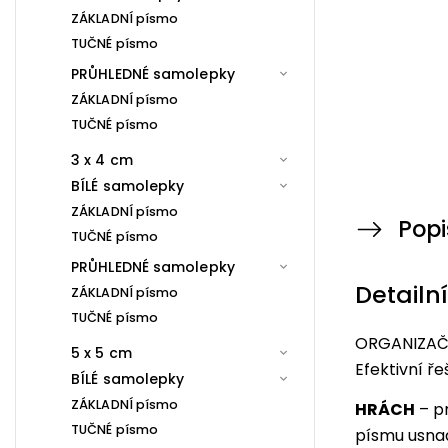
ZÁKLADNÍ písmo
TUČNÉ písmo
PRŮHLEDNÉ samolepky
ZÁKLADNÍ písmo
TUČNÉ písmo
3 x 4 cm
BÍLÉ samolepky
ZÁKLADNÍ písmo
Popi
TUČNÉ písmo
PRŮHLEDNÉ samolepky
Detailn
ZÁKLADNÍ písmo
TUČNÉ písmo
ORGANIZAČN
5 x 5 cm
Efektivní ř
BÍLÉ samolepky
ZÁKLADNÍ písmo
HRÁCH
– p
TUČNÉ písmo
písmu usna