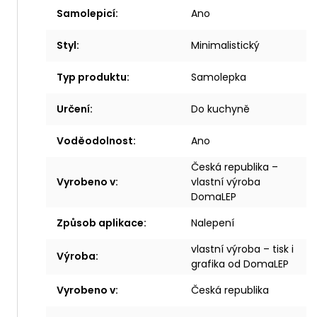
Samolepicí
:
Ano
Styl
:
Minimalistický
Typ produktu
:
Samolepka
Určení
:
Do kuchyně
Voděodolnost
:
Ano
Česká republika –
Vyrobeno v
:
vlastní výroba
DomaLEP
Způsob aplikace
:
Nalepení
vlastní výroba – tisk i
Výroba
:
grafika od DomaLEP
Vyrobeno v
:
Česká republika