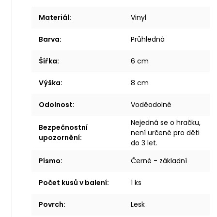
Materiál
:
Vinyl
Barva
:
Průhledná
Šířka
:
6 cm
Výška
:
8 cm
Odolnost
:
Voděodolné
Nejedná se o hračku,
Bezpečnostní
není určené pro děti
upozornění
:
do 3 let.
Písmo
:
Černé - základní
Počet kusů v balení
:
1 ks
Povrch
:
Lesk