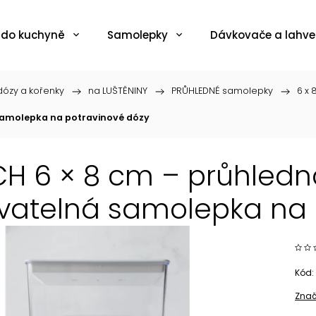
 do kuchyně
Samolepky
Dávkovače a lahve
ózy a kořenky
/
na LUŠTĚNINY
/
PRŮHLEDNÉ samolepky
/
6 x 
samolepka na potravinové dózy
H 6 × 8 cm – průhledn
atelná samolepka na 
Kód:
Znač