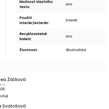
Možnost vlastního
ano
textu
:
Použití
interiér
interiér/exteriér
:
Recyklovatelné
ano
balení
:
Životnost
:
dlouhodobá
rea Žáčková
2026
učuji
a Svatošová