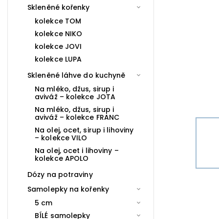
Skleněné kořenky
kolekce TOM
kolekce NIKO
kolekce JOVI
kolekce LUPA
Skleněné láhve do kuchyně
Na mléko, džus, sirup i
aviváž – kolekce JOTA
Na mléko, džus, sirup i
aviváž – kolekce FRANC
Na olej, ocet, sirup i lihoviny
– kolekce VILO
Na olej, ocet i lihoviny –
kolekce APOLO
Dózy na potraviny
Samolepky na kořenky
5 cm
BÍLÉ samolepky