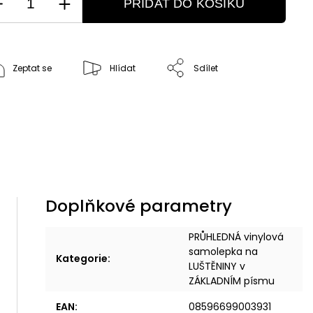
PŘIDAT DO KOŠÍKU
Zeptat se
Hlídat
Sdílet
Doplňkové parametry
PRŮHLEDNÁ vinylová
samolepka na
Kategorie
:
LUŠTĚNINY v
ZÁKLADNÍM písmu
EAN
:
08596699003931