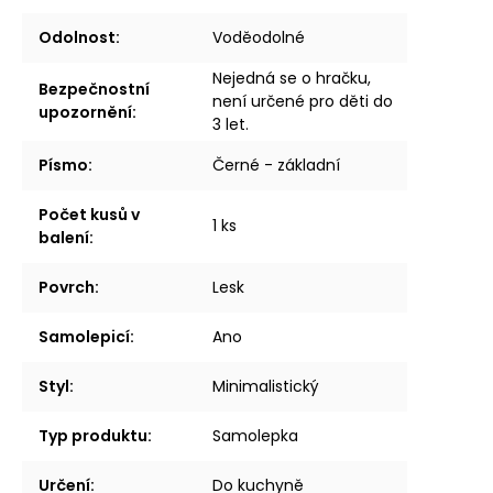
Odolnost
:
Voděodolné
Nejedná se o hračku,
Bezpečnostní
není určené pro děti do
upozornění
:
3 let.
Písmo
:
Černé - základní
Počet kusů v
1 ks
balení
:
Povrch
:
Lesk
Samolepicí
:
Ano
Styl
:
Minimalistický
Typ produktu
:
Samolepka
Určení
:
Do kuchyně