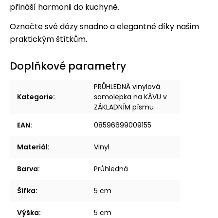
přináší harmonii do kuchyně.
Označte své dózy snadno a elegantně díky našim
praktickým štítkům.
Doplňkové parametry
PRŮHLEDNÁ vinylová
Kategorie
:
samolepka na KÁVU v
ZÁKLADNÍM písmu
EAN
:
08596699009155
Materiál
:
Vinyl
Barva
:
Průhledná
Šířka
:
5 cm
Výška
:
5 cm