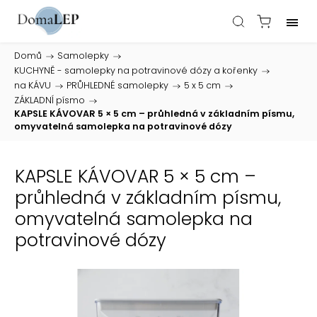
Domů
/
Samolepky
/
KUCHYNĚ - samolepky na potravinové dózy a kořenky
/
na KÁVU
/
PRŮHLEDNÉ samolepky
/
5 x 5 cm
/
ZÁKLADNÍ písmo
/
KAPSLE KÁVOVAR 5 × 5 cm – průhledná v základním písmu,
omyvatelná samolepka na potravinové dózy
KAPSLE KÁVOVAR 5 × 5 cm –
průhledná v základním písmu,
omyvatelná samolepka na
potravinové dózy