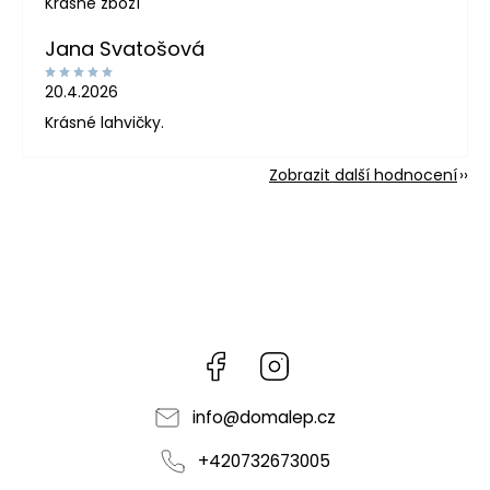
Krásné zboží
Jana Svatošová
20.4.2026
Krásné lahvičky.
Zobrazit další hodnocení
Facebook
Instagram
info
@
domalep.cz
+420732673005