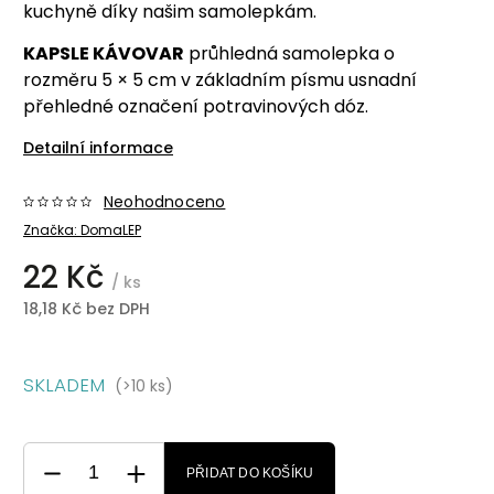
kuchyně díky našim samolepkám.
KAPSLE KÁVOVAR
průhledná samolepka o
rozměru 5 × 5 cm v základním písmu usnadní
přehledné označení potravinových dóz.
Detailní informace
Neohodnoceno
Značka:
DomaLEP
22 Kč
/ ks
18,18 Kč bez DPH
SKLADEM
(>10 ks)
PŘIDAT DO KOŠÍKU