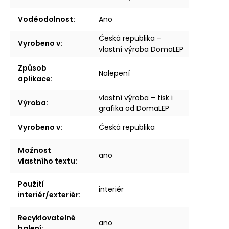
Voděodolnost
:
Ano
Česká republika –
Vyrobeno v
:
vlastní výroba DomaLEP
Způsob
Nalepení
aplikace
:
vlastní výroba – tisk i
Výroba
:
grafika od DomaLEP
Vyrobeno v
:
Česká republika
Možnost
ano
vlastního textu
:
Použití
interiér
interiér/exteriér
:
Recyklovatelné
ano
balení
: