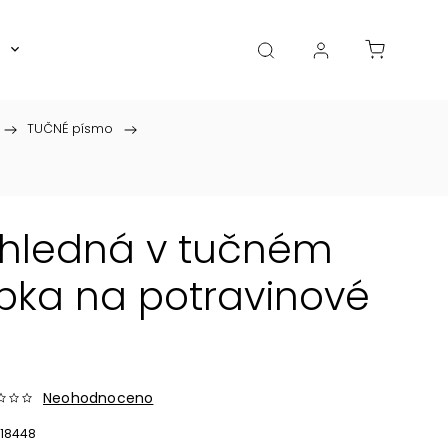
Boxy, dózy, kořenky, skleničky
Akce
Diá
/
TUČNÉ písmo
/
ůhledná v tučném
pka na potravinové
Neohodnoceno
18448