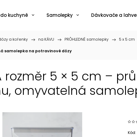
 do kuchyně
Samolepky
Dávkovače a lahve
ózy a kořenky
/
na KÁVU
/
PRŮHLEDNÉ samolepky
/
5 x 5 cm
ná samolepka na potravinové dózy
 rozměr 5 × 5 cm – pr
u, omyvatelná samole
Kód: