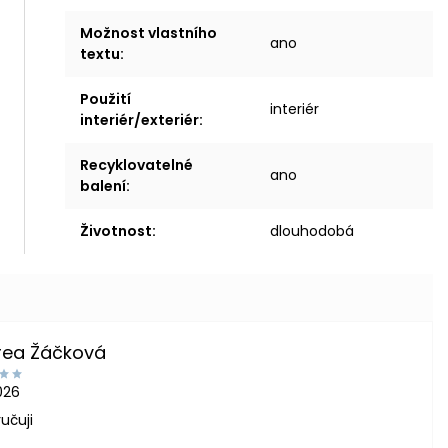
Možnost vlastního
ano
textu
:
Použití
interiér
interiér/exteriér
:
Recyklovatelné
ano
balení
:
Životnost
:
dlouhodobá
rea Žáčková
2026
učuji