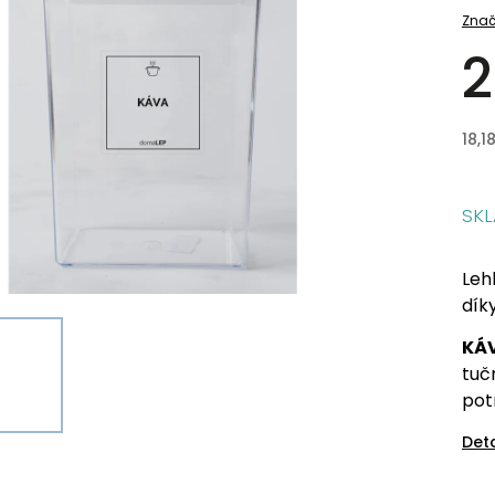
Znač
2
18,1
SK
Leh
dík
KÁ
tuč
pot
Det