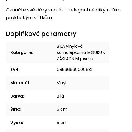
Označte své dózy snadno a elegantně díky našim
praktickým štítkům.
Doplňkové parametry
BÍLÁ vinylová
Kategorie
:
samolepka na MOUKU v
ZÁKLADNÍM písmu
EAN
:
08596699009681
Materiál
:
Vinyl
Barva
:
Bílá
Šířka
:
5 cm
Výška
:
5 cm