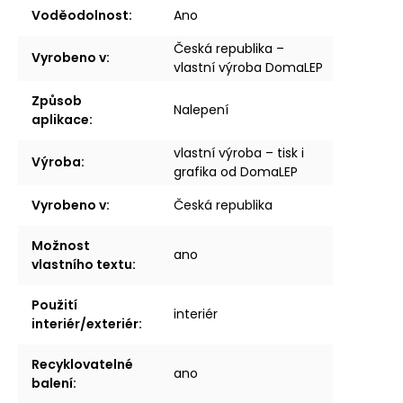
Voděodolnost
:
Ano
Česká republika –
Vyrobeno v
:
vlastní výroba DomaLEP
Způsob
Nalepení
aplikace
:
vlastní výroba – tisk i
Výroba
:
grafika od DomaLEP
Vyrobeno v
:
Česká republika
Možnost
ano
vlastního textu
:
Použití
interiér
interiér/exteriér
:
Recyklovatelné
ano
balení
: