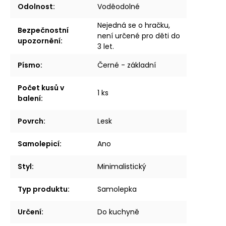
Odolnost
:
Voděodolné
Nejedná se o hračku,
Bezpečnostní
není určené pro děti do
upozornění
:
3 let.
Písmo
:
Černé - základní
Počet kusů v
1 ks
balení
:
Povrch
:
Lesk
Samolepicí
:
Ano
Styl
:
Minimalistický
Typ produktu
:
Samolepka
Určení
:
Do kuchyně