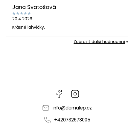
Jana Svatošová
20.4.2026
Krásné lahvičky.
Zobrazit další hodnocení
Facebook
Instagram
info
@
domalep.cz
+420732673005