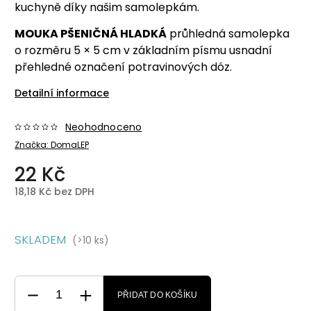
kuchyně díky našim samolepkám.
MOUKA PŠENIČNÁ HLADKÁ
průhledná samolepka
o rozměru 5 × 5 cm v základním písmu usnadní
přehledné označení potravinových dóz.
Detailní informace
Neohodnoceno
Značka:
DomaLEP
22 Kč
18,18 Kč bez DPH
SKLADEM
(>10 ks)
PŘIDAT DO KOŠÍKU