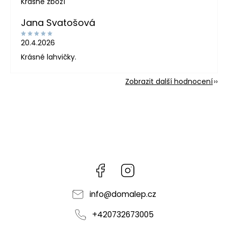
Krásné zboží
Jana Svatošová
20.4.2026
Krásné lahvičky.
Zobrazit další hodnocení
Facebook
Instagram
info
@
domalep.cz
+420732673005