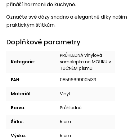
přináší harmonii do kuchyně.
Označte své dózy snadno a elegantně díky našim
praktickým štítkům.
Doplňkové parametry
PRŮHLEDNÁ vinylová
Kategorie
:
samolepka na MOUKU v
TUČNÉM písmu
EAN
:
08596699005133
Materiál
:
Vinyl
Barva
:
Průhledná
Šířka
:
5 cm
Výška
:
5 cm