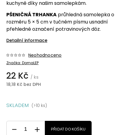
kuchyně díky našim samolepkám.
PŠENIČNÁ TRHANKA
průhledná samolepka o
rozměru 5 × 5 cm v tučném písmu usnadní
přehledné označení potravinových dóz.
Detailní informace
Neohodnoceno
Značka:
DomaLEP
22 Kč
/ ks
18,18 Kč bez DPH
SKLADEM
(>10 ks)
PŘIDAT DO KOŠÍKU