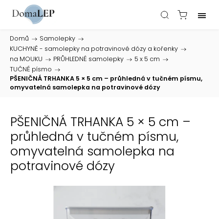
Domů
/
Samolepky
/
KUCHYNĚ - samolepky na potravinové dózy a kořenky
/
na MOUKU
/
PRŮHLEDNÉ samolepky
/
5 x 5 cm
/
TUČNÉ písmo
/
PŠENIČNÁ TRHANKA 5 × 5 cm – průhledná v tučném písmu,
omyvatelná samolepka na potravinové dózy
PŠENIČNÁ TRHANKA 5 × 5 cm –
průhledná v tučném písmu,
omyvatelná samolepka na
potravinové dózy