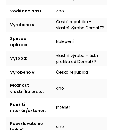
Voděodolnost
:
Ano
Česká republika –
Vyrobeno v
:
vlastní výroba DomaLEP
Způsob
Nalepení
aplikace
:
vlastní výroba – tisk i
Výroba
:
grafika od DomaLEP
Vyrobeno v
:
Česká republika
Možnost
ano
vlastního textu
:
Použití
interiér
interiér/exteriér
:
Recyklovatelné
ano
balení
: