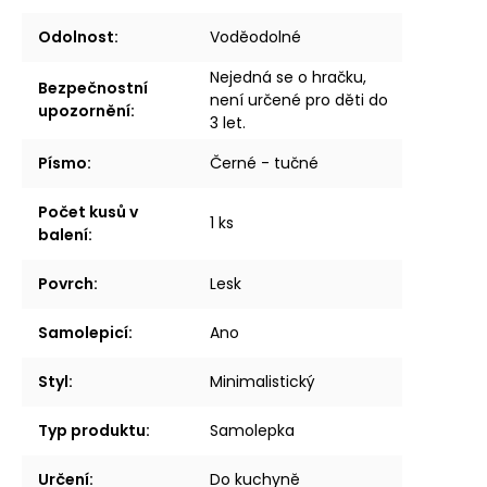
Odolnost
:
Voděodolné
Nejedná se o hračku,
Bezpečnostní
není určené pro děti do
upozornění
:
3 let.
Písmo
:
Černé - tučné
Počet kusů v
1 ks
balení
:
Povrch
:
Lesk
Samolepicí
:
Ano
Styl
:
Minimalistický
Typ produktu
:
Samolepka
Určení
:
Do kuchyně