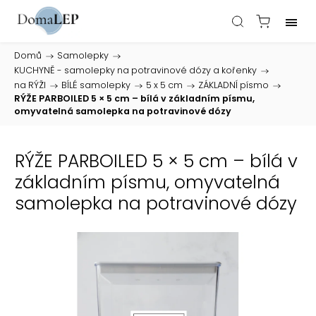
Domů
/
Samolepky
/
KUCHYNĚ - samolepky na potravinové dózy a kořenky
/
na RÝŽI
/
BÍLÉ samolepky
/
5 x 5 cm
/
ZÁKLADNÍ písmo
/
RÝŽE PARBOILED 5 × 5 cm – bílá v základním písmu,
omyvatelná samolepka na potravinové dózy
RÝŽE PARBOILED 5 × 5 cm – bílá v
základním písmu, omyvatelná
samolepka na potravinové dózy