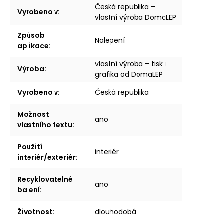
Česká republika –
Vyrobeno v
:
vlastní výroba DomaLEP
Způsob
Nalepení
aplikace
:
vlastní výroba – tisk i
Výroba
:
grafika od DomaLEP
Vyrobeno v
:
Česká republika
Možnost
ano
vlastního textu
:
Použití
interiér
interiér/exteriér
:
Recyklovatelné
ano
balení
:
Životnost
:
dlouhodobá