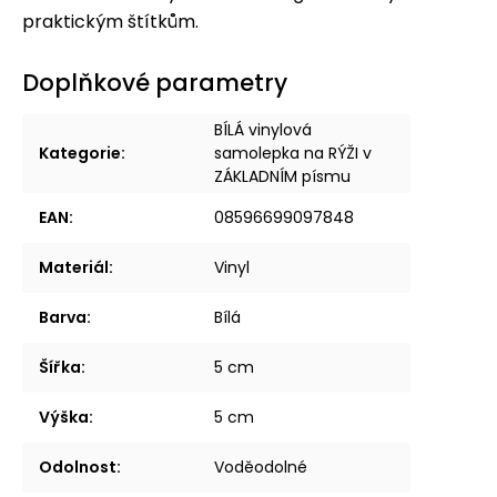
praktickým štítkům.
Doplňkové parametry
BÍLÁ vinylová
Kategorie
:
samolepka na RÝŽI v
ZÁKLADNÍM písmu
EAN
:
08596699097848
Materiál
:
Vinyl
Barva
:
Bílá
Šířka
:
5 cm
Výška
:
5 cm
Odolnost
:
Voděodolné