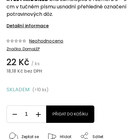
cm v tučném písmu usnadní přehledné označení
potravinových dóz.
Detailní informace
Neohodnoceno
Značka:
DomaLEP
22 Kč
/ ks
18,18 Kč bez DPH
SKLADEM
(>10 ks)
PŘIDAT DO KOŠÍKU
Zeptat se
Hlídat
Sdílet