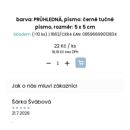
barva: PRŮHLEDNÁ, písmo: černé tučné
písmo, rozměr: 5 x 5 cm
Skladem
(>10 ks)
| 1662/CER4
EAN:
08596699012834
22 Kč
/ ks
18,18 Kč bez DPH
Šárka Švábová
21.7.2026
.