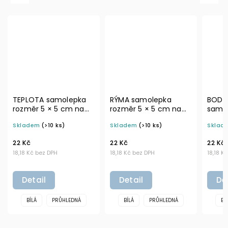
epka
RÝMA samolepka
BODNUTÍ HMYZEM
m na
rozměr 5 × 5 cm na
samolepka rozměr 5 ×
í
boxy a označení
5 cm na boxy a
Skladem
(>10 ks)
Skladem
(>10 ks)
čky
domácí lékárničky
označení domácí
lékárničky
22 Kč
22 Kč
18,18 Kč bez DPH
18,18 Kč bez DPH
Detail
Detail
EDNÁ
BÍLÁ
PRŮHLEDNÁ
BÍLÁ
PRŮHLEDNÁ