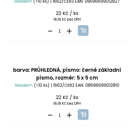
Skladem
(>10 ks)
| 1662/CER3
EAN:
08596699012827
22 Kč
/ ks
18,18 Kč bez DPH
barva: PRŮHLEDNÁ, písmo: černé základní
písmo, rozměr: 5 x 5 cm
Skladem
(>10 ks)
| 1662/CER2
EAN:
08596699012810
22 Kč
/ ks
18,18 Kč bez DPH