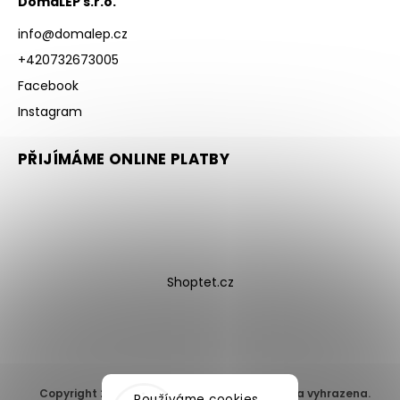
DomaLEP s.r.o.
info
@
domalep.cz
+420732673005
Facebook
Instagram
PŘIJÍMÁME ONLINE PLATBY
Shoptet.cz
Copyright 2026
DomaLEP s.r.o.
. Všechna práva vyhrazena.
Používáme cookies,