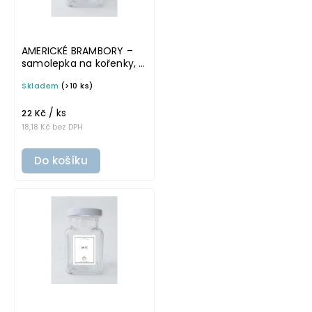
AMERICKÉ BRAMBORY –
samolepka na kořenky, 3
× 4 cm, bílá, základní
Skladem
(>10 ks)
písmo
/ ks
22 Kč
18,18 Kč bez DPH
Do košíku