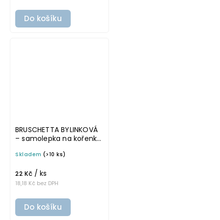
Do košíku
BRUSCHETTA BYLINKOVÁ
– samolepka na kořenky,
3 × 4 cm, bílá, základní
Skladem
(>10 ks)
písmo
/ ks
22 Kč
18,18 Kč bez DPH
Do košíku