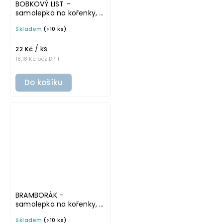
BOBKOVÝ LIST –
samolepka na kořenky, 3
× 4 cm, bílá, základní
Skladem
(>10 ks)
písmo
/ ks
22 Kč
18,18 Kč bez DPH
Do košíku
BRAMBORÁK –
samolepka na kořenky, 3
× 4 cm, bílá, základní
Skladem
(>10 ks)
písmo