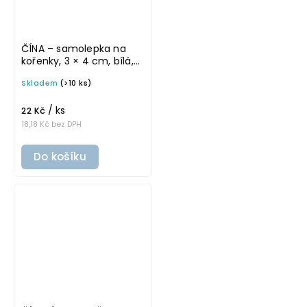
ČÍNA – samolepka na
kořenky, 3 × 4 cm, bílá,
základní písmo
Skladem
(>10 ks)
/ ks
22 Kč
18,18 Kč bez DPH
Do košíku