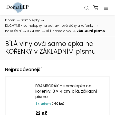
Domů
/
Samolepky
/
KUCHYNĚ - samolepky na potravinové dózy a kořenky
/
na KOŘENÍ
/
3 x 4 cm
/
BÍLÉ samolepky
/
ZÁKLADNÍ písmo
BÍLÁ vinylová samolepka na
KOŘENKY v ZÁKLADNÍM písmu
Nejprodávanější
BRAMBORÁK – samolepka na
kořenky, 3 × 4 cm, bílá, základní
písmo
Skladem
(>10 ks)
22 Kč