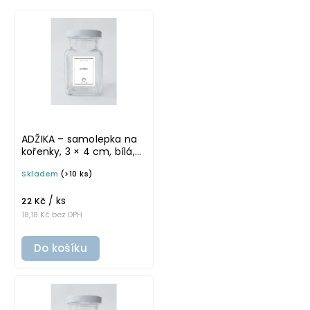
Nejdražší
Nejprodávanější
ADŽIKA – samolepka na
kořenky, 3 × 4 cm, bílá,
základní písmo
Skladem
(>10 ks)
/ ks
22 Kč
18,18 Kč bez DPH
Do košíku