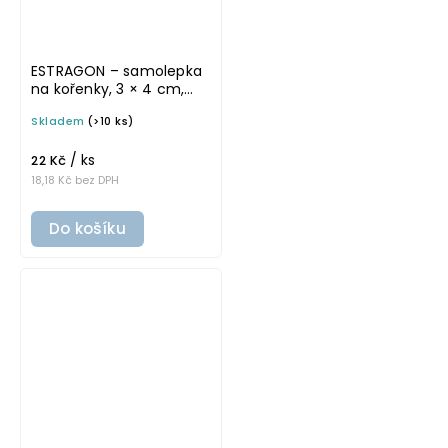
ESTRAGON – samolepka
na kořenky, 3 × 4 cm,
bílá, základní písmo
Skladem
(>10 ks)
/ ks
22 Kč
18,18 Kč bez DPH
Do košíku