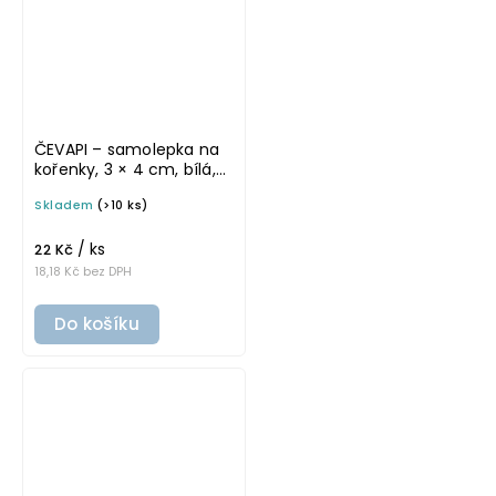
ČEVAPI – samolepka na
kořenky, 3 × 4 cm, bílá,
základní písmo
Skladem
(>10 ks)
/ ks
22 Kč
18,18 Kč bez DPH
Do košíku