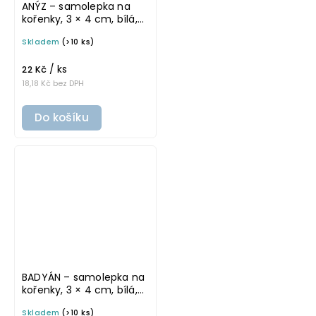
ANÝZ – samolepka na
kořenky, 3 × 4 cm, bílá,
základní písmo
Skladem
(>10 ks)
/ ks
22 Kč
18,18 Kč bez DPH
Do košíku
BADYÁN – samolepka na
kořenky, 3 × 4 cm, bílá,
základní písmo
Skladem
(>10 ks)