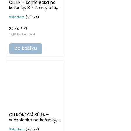
CELER – samolepka na
kořenky, 3 × 4 cm, bílá,
základní písmo
Skladem
(>10 ks)
/ ks
22 Kč
18,18 Kč bez DPH
Do košíku
CITRÓNOVÁ KŮRA –
samolepka na kořenky, 3
× 4 cm, bílá, základní
Skladem
(>10 ks)
písmo