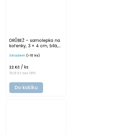
DRŮBEŽ – samolepka na
kořenky, 3 × 4 cm, bílá,
základní písmo
Skladem
(>10 ks)
/ ks
22 Kč
18,18 Kč bez DPH
Do košíku