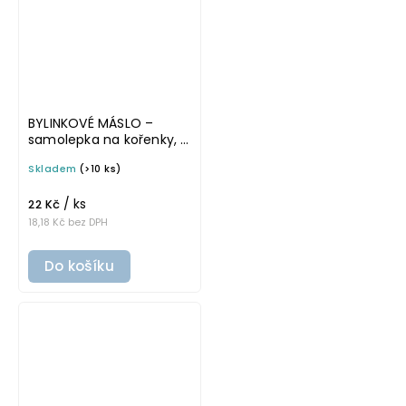
BYLINKOVÉ MÁSLO –
samolepka na kořenky, 3
× 4 cm, bílá, základní
Skladem
(>10 ks)
písmo
/ ks
22 Kč
18,18 Kč bez DPH
Do košíku