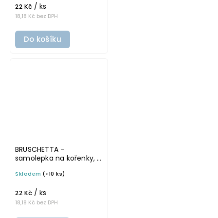
/ ks
22 Kč
18,18 Kč bez DPH
Do košíku
BRUSCHETTA –
samolepka na kořenky, 3
× 4 cm, průhledná,
Skladem
(>10 ks)
základní písmo
/ ks
22 Kč
18,18 Kč bez DPH