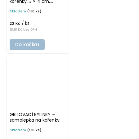
kořenky, 3 × 4 cm,
průhledná, základní
Skladem
(>10 ks)
písmo
/ ks
22 Kč
18,18 Kč bez DPH
Do košíku
GRILOVACÍ BYLINKY –
samolepka na kořenky, 3
× 4 cm, průhledná,
Skladem
(>10 ks)
základní písmo