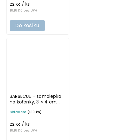
/ ks
22 Kč
18,18 Kč bez DPH
Do košíku
BARBECUE – samolepka
na kořenky, 3 × 4 cm,
průhledná, základní
Skladem
(>10 ks)
písmo
/ ks
22 Kč
18,18 Kč bez DPH