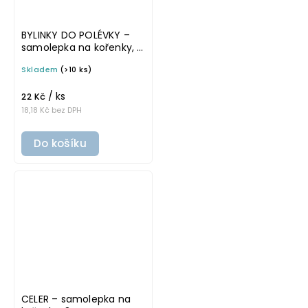
BYLINKY DO POLÉVKY –
samolepka na kořenky, 3
× 4 cm, průhledná,
Skladem
(>10 ks)
základní písmo
/ ks
22 Kč
18,18 Kč bez DPH
Do košíku
CELER – samolepka na