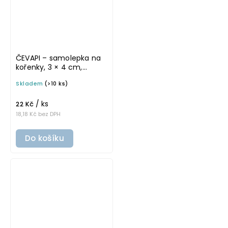
ČEVAPI – samolepka na
kořenky, 3 × 4 cm,
průhledná, základní
Skladem
(>10 ks)
písmo
/ ks
22 Kč
18,18 Kč bez DPH
Do košíku