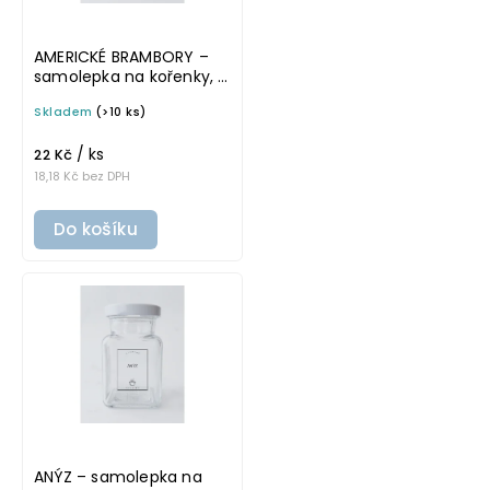
AMERICKÉ BRAMBORY –
samolepka na kořenky, 3
× 4 cm, průhledná,
Skladem
(>10 ks)
základní písmo
/ ks
22 Kč
18,18 Kč bez DPH
Do košíku
ANÝZ – samolepka na