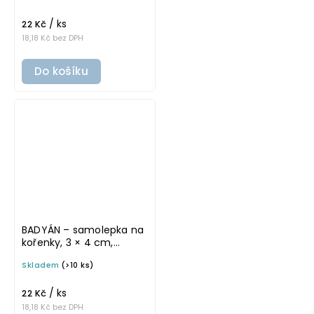
/ ks
22 Kč
18,18 Kč bez DPH
Do košíku
BADYÁN – samolepka na
kořenky, 3 × 4 cm,
průhledná, tučné písmo
Skladem
(>10 ks)
/ ks
22 Kč
18,18 Kč bez DPH