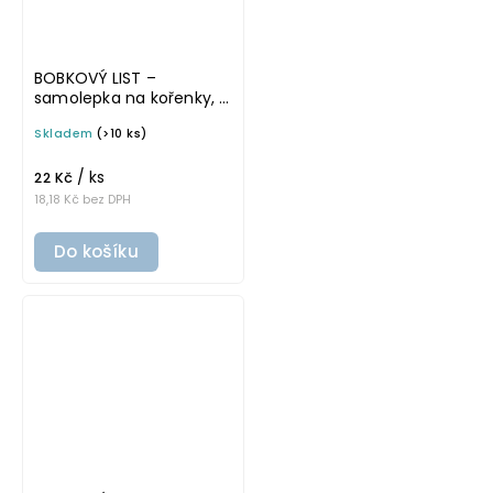
BOBKOVÝ LIST –
samolepka na kořenky, 3
× 4 cm, průhledná,
Skladem
(>10 ks)
tučné písmo
/ ks
22 Kč
18,18 Kč bez DPH
Do košíku