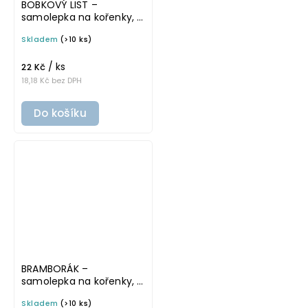
BOBKOVÝ LIST –
samolepka na kořenky, 3
× 4 cm, průhledná,
Skladem
(>10 ks)
základní písmo
/ ks
22 Kč
18,18 Kč bez DPH
Do košíku
BRAMBORÁK –
samolepka na kořenky, 3
× 4 cm, průhledná,
Skladem
(>10 ks)
tučné písmo