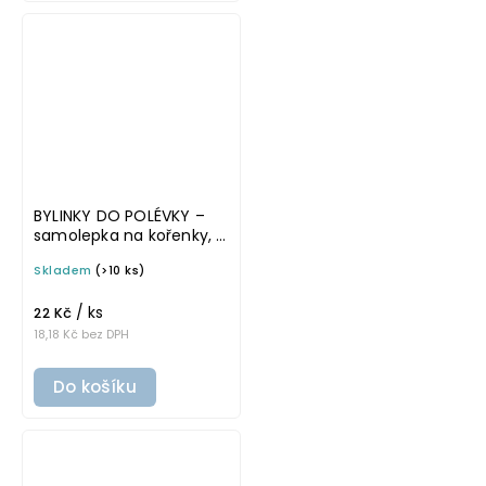
BYLINKY DO POLÉVKY –
samolepka na kořenky, 3
× 4 cm, průhledná,
Skladem
(>10 ks)
tučné písmo
/ ks
22 Kč
18,18 Kč bez DPH
Do košíku