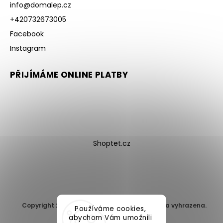
info
@
domalep.cz
+420732673005
Facebook
Instagram
PŘIJÍMÁME ONLINE PLATBY
Shoptet.cz
Copyright 2026
DomaLEP s.r.o.
. Všechna práva vyhrazena.
Používáme cookies,
Upravit nastavení cookies
abychom Vám umožnili