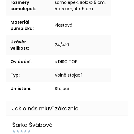
rozměry
samolepek, Bok: Ø 5 cm,
samolepek
:
5 x 5 cm, 4 x 6 cm
Materiál
Plastová
pumpička
:
Uzávěr
24/410
velikost
:
Ovládání
:
s DISC TOP
Typ
:
Volně stojací
Umístění
:
Stojací
Šárka Švábová