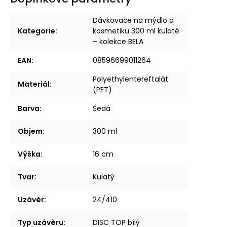
Dávkovače na mýdlo a
Kategorie
:
kosmetiku 300 ml kulaté
– kolekce BELA
EAN
:
08596699011264
Polyethylentereftalát
Materiál
:
(PET)
Barva
:
Šedá
Objem
:
300 ml
Výška
:
16 cm
Tvar
:
Kulatý
Uzávěr
:
24/410
Typ uzávěru
:
DISC TOP bílý