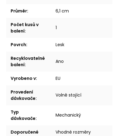
Průměr
:
6,1 cm
Počet kusů v
1
balení
:
Povrch
:
Lesk
Recyklovatelné
Ano
balení
:
Vyrobeno v
:
EU
Provedení
Volně stojící
dávkovače
:
Typ
Mechanický
dávkovače
:
Doporučené
Vhodné rozměry