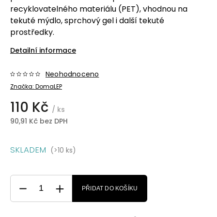
recyklovatelného materiálu (PET), vhodnou na
tekuté mýdlo, sprchový gel i další tekuté
prostředky.
Detailní informace
Neohodnoceno
Značka:
DomaLEP
110 Kč
/ ks
90,91 Kč bez DPH
SKLADEM
(>10 ks)
PŘIDAT DO KOŠÍKU