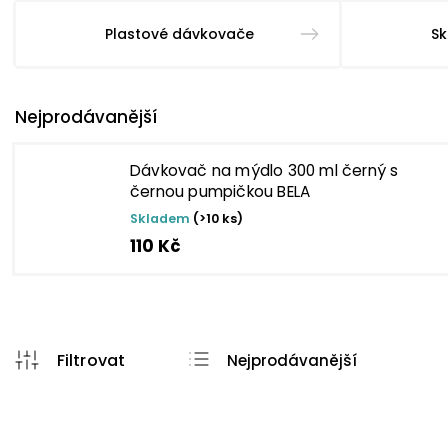
Plastové dávkovače
Sk
Nejprodávanější
Dávkovač na mýdlo 300 ml černý s
černou pumpičkou BELA
Skladem
(>10 ks)
110 Kč
Nejprodávanější
Abecedně
Nejlevnější