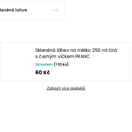
leněné lahve
Skleněná láhev na mléko 250 ml čirá
s černým víčkem FRANC
Skladem
(>10 ks)
60 Kč
Zobrazit více produktů