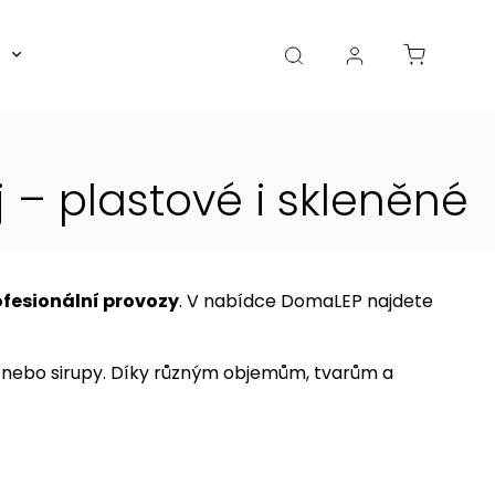
Boxy, dózy, kořenky, skleničky
Akce
Diá
 – plastové i skleněné
ofesionální provozy
. V nabídce DomaLEP najdete
o nebo sirupy. Díky různým objemům, tvarům a