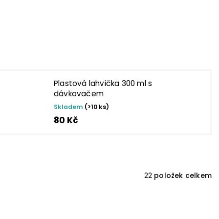
Plastová lahvička 300 ml s
dávkovačem
Skladem
(>10 ks)
80 Kč
22
položek celkem