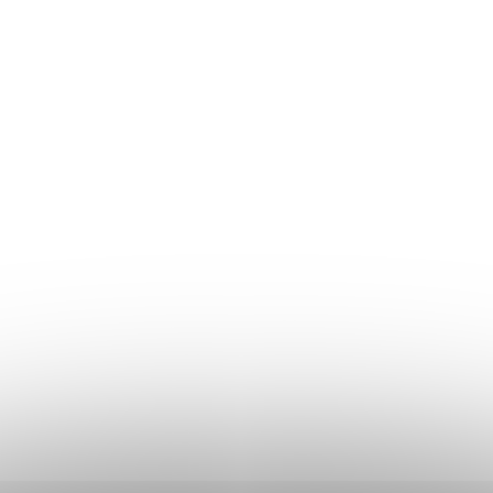
íku
Do košíku
 dávkovač na mýdlo 540
s bílým rozprašovačem
(>10 ks)
 ks
z DPH