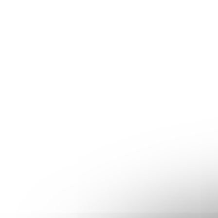
Do košíku
Do koš
TIP
TIP
Skleněný dávkovač na mýdlo 540
Skleněný
ml čirý s černo-zlatou pumpičkou
ml čirý 
STELLA
STELLA
Skladem
(>10 ks)
Skladem
140 Kč
140 Kč
/ ks
/
115,70 Kč bez DPH
115,70 Kč be