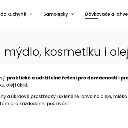
 do kuchyně
Samolepky
Dávkovače a lahve
mýdlo, kosmetiku i olej
ují
praktické a udržitelné řešení pro domácnosti i pr
olej i úklid.
y a úklidové prostředky i skleněné lahve na oleje, mlék
stém pro každodenní používání.