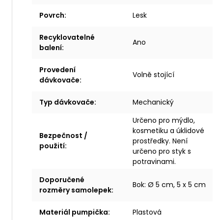
Povrch
:
Lesk
Recyklovatelné
Ano
balení
:
Provedení
Volně stojící
dávkovače
:
Typ dávkovače
:
Mechanický
Určeno pro mýdlo,
kosmetiku a úklidové
Bezpečnost /
prostředky. Není
použití
:
určeno pro styk s
potravinami.
Doporučené
Bok: Ø 5 cm, 5 x 5 cm
rozměry samolepek
:
Materiál pumpička
:
Plastová