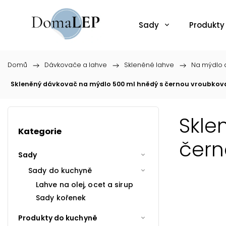
Sady
Produkty
Domů
/
Dávkovače a lahve
/
Skleněné lahve
/
Na mýdlo a
Skleněný dávkovač na mýdlo 500 ml hnědý s černou vroubk
Skle
Kategorie
čern
Sady
Sady do kuchyně
Lahve na olej, ocet a sirup
Sady kořenek
Produkty do kuchyně