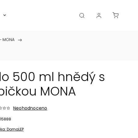
Boxy, dózy, kořenky, skleničky
Akce
Diá
 – MONA
/
o 500 ml hnědý s
pičkou MONA
Neohodnoceno
15888
ka:
DomaLEP