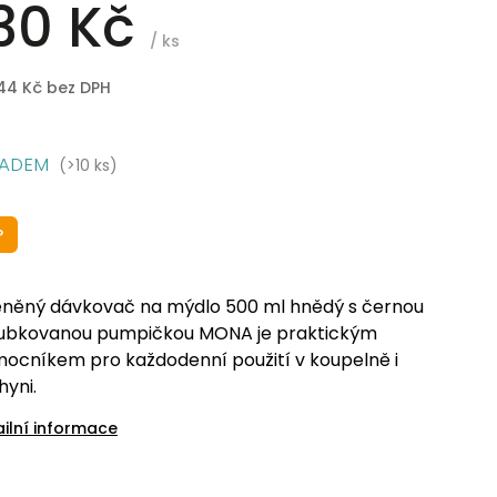
30 Kč
/ ks
,44 Kč bez DPH
LADEM
(>10 ks)
P
eněný dávkovač na mýdlo 500 ml hnědý s černou
ubkovanou pumpičkou MONA je praktickým
ocníkem pro každodenní použití v koupelně i
hyni.
ailní informace