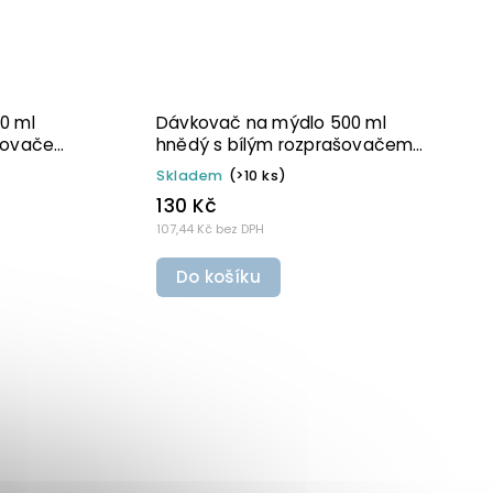
00 ml
Dávkovač na mýdlo 300 ml
ným DISC
hnědý s bílým rozprašovačem
MINI BELA
Skladem
(6 ks)
110 Kč
90,91 Kč bez DPH
Do košíku