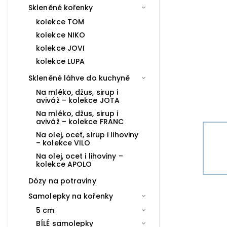
Skleněné kořenky
kolekce TOM
kolekce NIKO
kolekce JOVI
kolekce LUPA
Skleněné láhve do kuchyně
Na mléko, džus, sirup i
aviváž – kolekce JOTA
Na mléko, džus, sirup i
aviváž – kolekce FRANC
Na olej, ocet, sirup i lihoviny
– kolekce VILO
Na olej, ocet i lihoviny –
kolekce APOLO
Dózy na potraviny
Samolepky na kořenky
5 cm
BÍLÉ samolepky