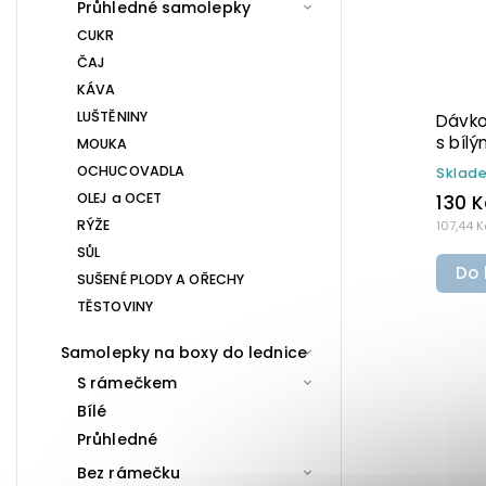
Průhledné samolepky
CUKR
ČAJ
KÁVA
LUŠTĚNINY
Dávkovač na mýdlo 500 ml
Dávk
em
hnědý s bílým rozprašovačem
šedý 
MOUKA
MINI BELA
OCHUCOVADLA
Skladem
(>10 ks)
Skla
OLEJ a OCET
130 Kč
110 
RÝŽE
107,44 Kč bez DPH
90,91 K
SŮL
Do košíku
Do
SUŠENÉ PLODY A OŘECHY
TĚSTOVINY
Samolepky na boxy do lednice
S rámečkem
Bílé
Průhledné
Bez rámečku