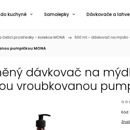
 do kuchyně
Samolepky
Dávkovače a lahve
 čisticí prostředky – kolekce MONA
/
500 ml – dávkovač na mýdlo
ovanou pumpičkou MONA
něný dávkovač na mýdl
ou vroubkovanou pum
Kód:
Znač