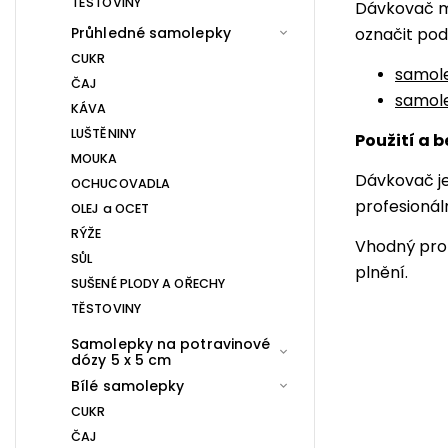
TĚSTOVINY
Dávkovač m
Průhledné samolepky
označit pod
CUKR
samol
ČAJ
samole
KÁVA
LUŠTĚNINY
Použití a 
MOUKA
Dávkovač je
OCHUCOVADLA
profesionál
OLEJ a OCET
RÝŽE
Vhodný pro 
SŮL
plnění.
SUŠENÉ PLODY A OŘECHY
TĚSTOVINY
Samolepky na potravinové
dózy 5 x 5 cm
Bílé samolepky
CUKR
ČAJ