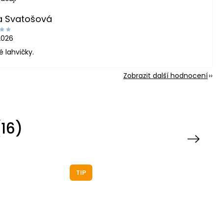
a Svatošová
2026
é lahvičky.
Zobrazit další hodnocení
16)
Next
TIP