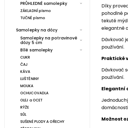
PRŮHLEDNÉ samolepky
Díky prove
ZÁKLADNÍ písmo
pohodlné po
TUČNÉ písmo
tekuté mýd
elegantně a
Samolepky na dózy
Samolepky na potravinové
Dávkovač je
dózy 5 cm
používání.
Bílé samolepky
CUKR
Praktické 
ČAJ
Dávkovač se
KÁVA
používání.
LUŠTĚNINY
MOUKA
Elegantní
OCHUCOVADLA
Jednoduchý 
OLEJ a OCET
domácnosti
RÝŽE
SŮL
Možnost o
SUŠENÉ PLODY A OŘECHY