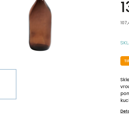
1
107
SK
TI
Skl
vro
pom
kuc
Det