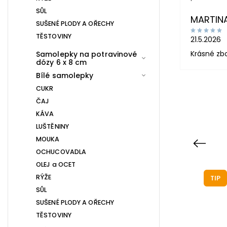
SŮL
MARTIN
SUŠENÉ PLODY A OŘECHY
TĚSTOVINY
21.5.2026
Krásné zb
Samolepky na potravinové
dózy 6 x 8 cm
Bílé samolepky
CUKR
ČAJ
KÁVA
LUŠTĚNINY
MOUKA
Previous
OCHUCOVADLA
OLEJ a OCET
RÝŽE
TIP
TIP
SŮL
SUŠENÉ PLODY A OŘECHY
TĚSTOVINY