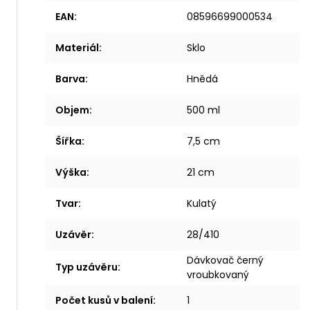
EAN
:
08596699000534
Materiál
:
Sklo
Barva
:
Hnědá
Objem
:
500 ml
Šířka
:
7,5 cm
Výška
:
21 cm
Tvar
:
Kulatý
Uzávěr
:
28/410
Dávkovač černý
Typ uzávěru
:
vroubkovaný
Počet kusů v balení
:
1