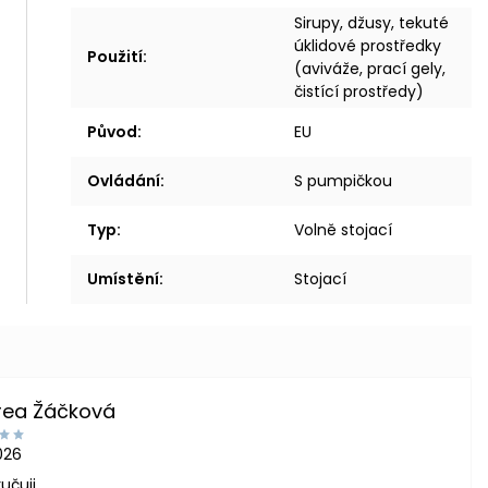
Sirupy, džusy, tekuté
úklidové prostředky
Použití
:
(aviváže, prací gely,
čistící prostředy)
Původ
:
EU
Ovládání
:
S pumpičkou
Typ
:
Volně stojací
Umístění
:
Stojací
rea Žáčková
2026
učuji