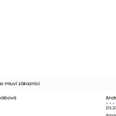
Švábová
And
21.5.
dopor