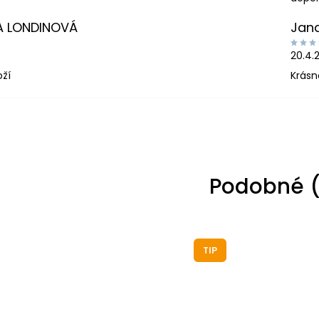
A LONDINOVÁ
Jan
20.4.
oží
Krásn
Podobné (
TIP