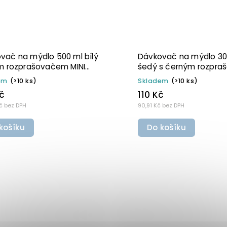
ovač na mýdlo 300 ml
Dávkovač na mýdlo 5
s bílou pumpičkou BELA
hnědý s černo-stříbr
TOP BELA
dem
(>10 ks)
Skladem
(>10 ks)
Kč
130 Kč
č bez DPH
107,44 Kč bez DPH
 košíku
Do košíku