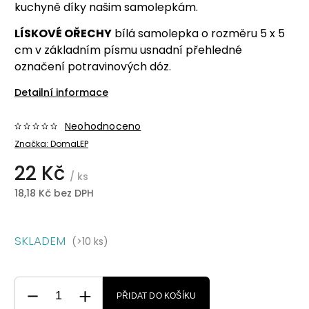
kuchyně díky našim samolepkám.
LÍSKOVÉ OŘECHY
bílá samolepka o rozměru 5 x 5
cm v základním písmu usnadní přehledné
označení potravinových dóz.
Detailní informace
Neohodnoceno
Značka:
DomaLEP
22 Kč
/ ks
18,18 Kč bez DPH
SKLADEM
(>10 ks)
PŘIDAT DO KOŠÍKU