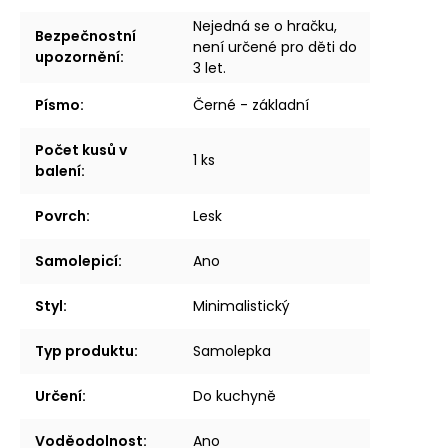
Nejedná se o hračku,
Bezpečnostní
není určené pro děti do
upozornění
:
3 let.
Písmo
:
Černé - základní
Počet kusů v
1 ks
balení
:
Povrch
:
Lesk
Samolepicí
:
Ano
Styl
:
Minimalistický
Typ produktu
:
Samolepka
Určení
:
Do kuchyně
Voděodolnost
:
Ano