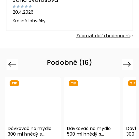
20.4.2026
Krásné lahvičky.
Zobrazit další hodnocení
Podobné (16)
Previous
Next
TIP
TIP
vač na mýdlo
Dávkovač na mýdlo
Dávkovač na m
l hnědý s
500 ml hnědý s
300 ml šedý s 