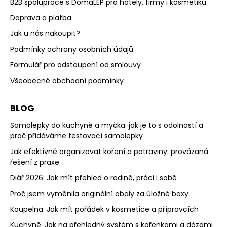
B2B spolupráce s DomaLEP pro hotely, firmy i kosmetiku
Doprava a platba
Jak u nás nakoupit?
Podmínky ochrany osobních údajů
Formulář pro odstoupení od smlouvy
Všeobecné obchodní podmínky
BLOG
Samolepky do kuchyně a myčka: jak je to s odolností a
proč přidáváme testovací samolepky
Jak efektivně organizovat koření a potraviny: provázaná
řešení z praxe
Diář 2026: Jak mít přehled o rodině, práci i sobě
Proč jsem vyměnila originální obaly za úložné boxy
Koupelna: Jak mít pořádek v kosmetice a přípravcích
Kuchyně: Jak na přehledný systém s kořenkami a dózami