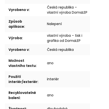
Česká republika –
Vyrobeno v
:
vlastní výroba DomaLEP
Způsob
Nalepení
aplikace
:
vlastní výroba – tisk i
Výroba
:
grafika od DomaLEP
Vyrobeno v
:
Česká republika
Možnost
ano
vlastního textu
:
Použití
interiér
interiér/exteriér
:
Recyklovatelné
ano
balení
:
Životnost
:
dlouhodobá