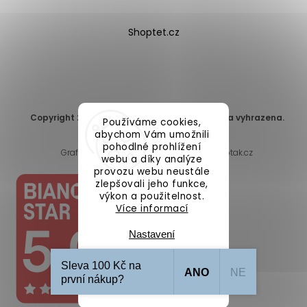
Shoptet.cz
Copyright 2026
DomaLEP s.r.o.
. Všechna práva vyhrazena.
Používáme cookies,
Upravit nastavení cookies
abychom Vám umožnili
pohodlné prohlížení
Grafický návrh vytvořil a nakódoval
Shoptak.cz
webu a díky analýze
provozu webu neustále
zlepšovali jeho funkce,
výkon a použitelnost.
Více informací
Nastavení
Sleva 100 Kč na
ANO
NE
Souhlasím
první nákup?