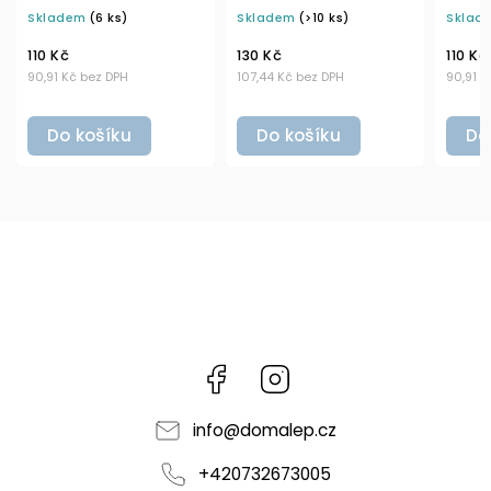
m sprejem BELA
černo-stříbrným DISC
stříbrnou pump
m
(6 ks)
Skladem
(>10 ks)
Skladem
(>10 ks)
TOP BELA
BELA
130 Kč
110 Kč
č bez DPH
107,44 Kč bez DPH
90,91 Kč bez DPH
košíku
Do košíku
Do košíku
Facebook
Instagram
info
@
domalep.cz
+420732673005