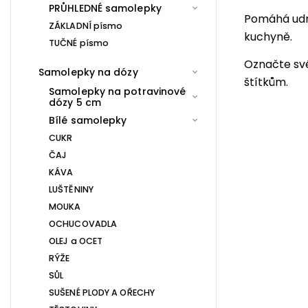
PRŮHLEDNÉ samolepky
Pomáhá udrž
ZÁKLADNÍ písmo
kuchyně.
TUČNÉ písmo
Označte sv
Samolepky na dózy
štítkům.
Samolepky na potravinové
dózy 5 cm
Bílé samolepky
CUKR
ČAJ
KÁVA
LUŠTĚNINY
MOUKA
OCHUCOVADLA
OLEJ a OCET
RÝŽE
SŮL
SUŠENÉ PLODY A OŘECHY