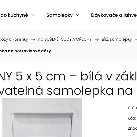
 do kuchyně
Samolepky
Dávkovače a lahve
ózy a kořenky
/
na SUŠENÉ PLODY A OŘECHY
/
BÍLÉ samolepky
/
epka na potravinové dózy
NY 5 x 5 cm – bílá v zá
atelná samolepka na 
Kód:
Znač