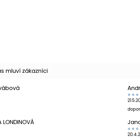
Švábová
And
21.5.
dopor
A LONDINOVÁ
Jan
20.4.