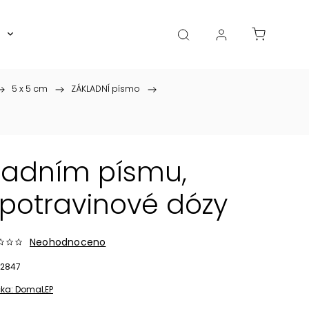
Boxy, dózy, kořenky, skleničky
Akce
Diá
5 x 5 cm
/
ZÁKLADNÍ písmo
/
kladním písmu,
potravinové dózy
Neohodnoceno
2847
ka:
DomaLEP