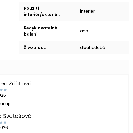
Použití
interiér
interiér/exteriér
:
Recyklovatelné
ano
balení
:
Životnost
:
dlouhodobá
rea Žáčková
2026
učuji
a Svatošová
2026