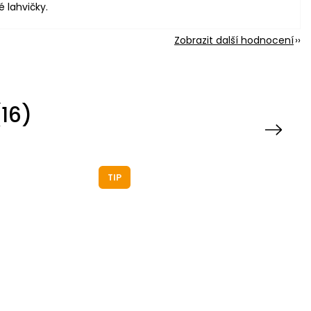
é lahvičky.
Zobrazit další hodnocení
16)
Next
TIP