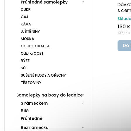
Průhledné samolepky
 ml
Dávkovač na mýdlo 300 ml
CUKR
vačem
šedý s černým rozprašovačem
MINI BELA
ČAJ
Skladem
(>10 ks)
KÁVA
110 Kč
LUŠTĚNINY
90,91 Kč bez DPH
MOUKA
Do košíku
OCHUCOVADLA
OLEJ a OCET
RÝŽE
SŮL
SUŠENÉ PLODY A OŘECHY
TĚSTOVINY
Samolepky na boxy do lednice
S rámečkem
Bílé
Průhledné
Bez rámečku