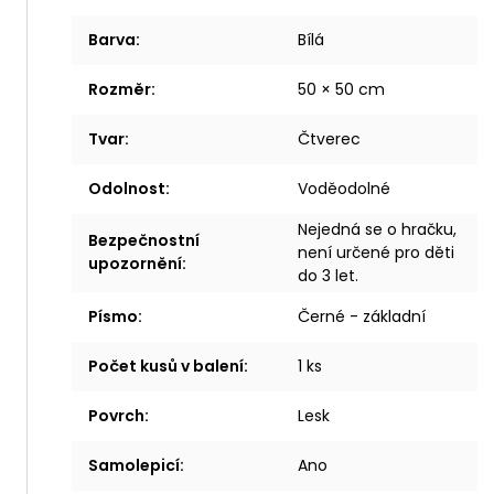
Barva
:
Bílá
Rozměr
:
50 × 50 cm
Tvar
:
Čtverec
Odolnost
:
Voděodolné
Nejedná se o hračku,
Bezpečnostní
není určené pro děti
upozornění
:
do 3 let.
Písmo
:
Černé - základní
Počet kusů v balení
:
1 ks
Povrch
:
Lesk
Samolepicí
:
Ano