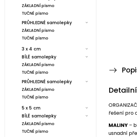
ZÁKLADNÍ písmo
TUČNÉ písmo
PRŮHLEDNÉ samolepky
ZÁKLADNÍ písmo
TUČNÉ písmo
3 x 4 cm
BÍLÉ samolepky
ZÁKLADNÍ písmo
Popi
TUČNÉ písmo
PRŮHLEDNÉ samolepky
Detailn
ZÁKLADNÍ písmo
TUČNÉ písmo
ORGANIZAČN
5 x 5 cm
řešení pro 
BÍLÉ samolepky
ZÁKLADNÍ písmo
MALINY
– b
TUČNÉ písmo
usnadní pře