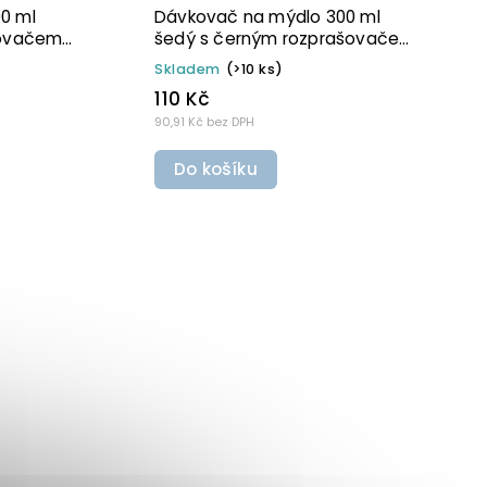
lo 300 ml
Dávkovač na mýdlo 500 ml
ou pumpičkou
černý s černým
rozprašovačem MINI BELA
Skladem
(>10 ks)
130 Kč
107,44 Kč bez DPH
Do košíku