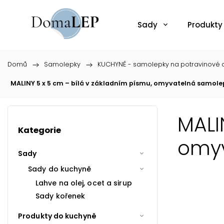
Sady
Produkty
Domů
/
Samolepky
/
KUCHYNĚ - samolepky na potravinové d
MALINY 5 x 5 cm – bílá v základním písmu, omyvatelná samol
MALI
Kategorie
omyv
Sady
Sady do kuchyně
Lahve na olej, ocet a sirup
Sady kořenek
Produkty do kuchyně