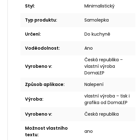
Styl
:
Minimalistický
Typ produktu
:
Samolepka
Určení
:
Do kuchyně
Voděodolnost
:
Ano
Česká republika –
Vyrobeno v
:
vlastní výroba
DomaLEP
Způsob aplikace
:
Nalepení
vlastní výroba – tisk i
Výroba
:
grafika od DomaLEP
Vyrobeno v
:
Česká republika
Možnost vlastního
ano
textu
: