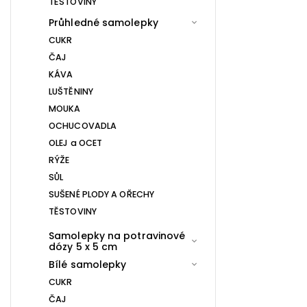
TĚSTOVINY
Průhledné samolepky
CUKR
ČAJ
KÁVA
LUŠTĚNINY
MOUKA
OCHUCOVADLA
OLEJ a OCET
RÝŽE
SŮL
SUŠENÉ PLODY A OŘECHY
TĚSTOVINY
Samolepky na potravinové
dózy 5 x 5 cm
Bílé samolepky
CUKR
ČAJ