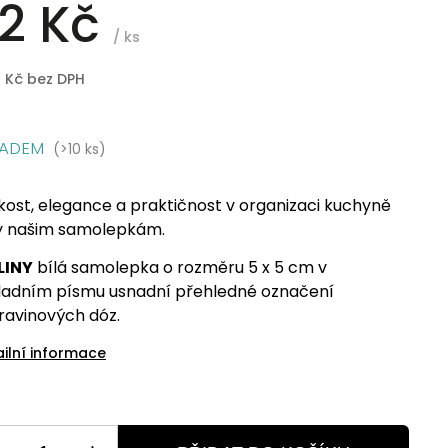
2 Kč
/ ks
8 Kč bez DPH
LADEM
(>10 ks)
kost, elegance a praktičnost v organizaci kuchyně
y našim samolepkám.
LINY
bílá samolepka o rozměru 5 x 5 cm v
ladním písmu usnadní přehledné označení
ravinových dóz.
ailní informace