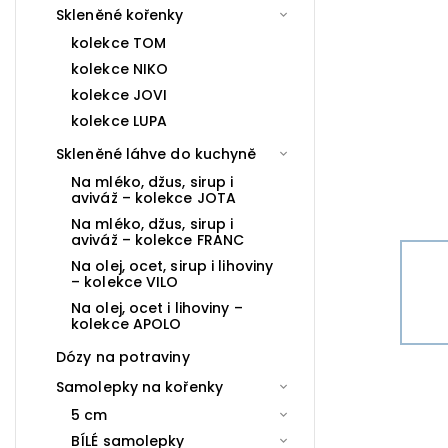
Skleněné kořenky
kolekce TOM
kolekce NIKO
kolekce JOVI
kolekce LUPA
Skleněné láhve do kuchyně
Na mléko, džus, sirup i
aviváž – kolekce JOTA
Na mléko, džus, sirup i
aviváž – kolekce FRANC
Na olej, ocet, sirup i lihoviny
– kolekce VILO
Na olej, ocet i lihoviny –
kolekce APOLO
Dózy na potraviny
Samolepky na kořenky
5 cm
BÍLÉ samolepky