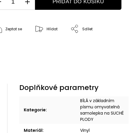
PŘIDAT DO KOŠÍKU
Zeptat se
Hlídat
Sdílet
Doplňkové parametry
BÍLÁ v základním
písmu omyvatelná
Kategorie
:
samolepka na SUCHÉ
PLODY
Materiál
:
Vinyl