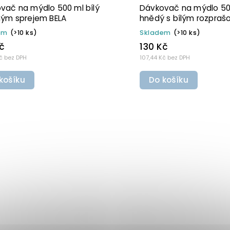
Dávkovač na mýdlo 300 ml
Dávkovač na mýd
šedý s černo-zlatým DISC TOP
šedý s bílo-zlat
BELA
BELA
Skladem
(>10 ks)
Skladem
(>10 ks)
110 Kč
110 Kč
90,91 Kč bez DPH
90,91 Kč bez DPH
Do košíku
Do košíku