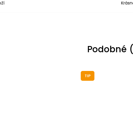
oží
Krásn
Podobné (
TIP
TIP