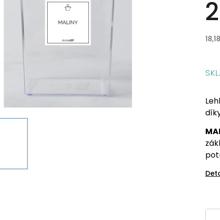
2
18,1
SK
Leh
dík
MA
zák
pot
Det