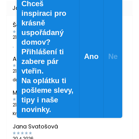
Chceš
inspiraci pro
krásně
Šárka Švábová
uspořádaný
21.7.2026
domov?
.
Přihlášení ti
Ano
Ne
Andrea Žáčková
zabere pár
vteřin.
21.5.2026
Na oplátku ti
doporučuji
pošleme slevy,
MARTINA LONDINOVÁ
tipy i naše
21.5.2026
novinky.
Krásné zboží
Jana Svatošová
20.4.2026