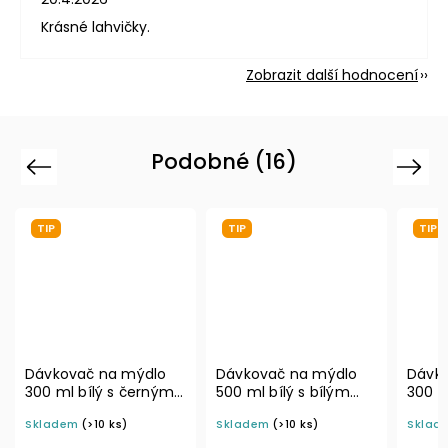
Krásné lahvičky.
Zobrazit další hodnocení
Podobné (16)
Previous
Next
TIP
TIP
ýdlo
Dávkovač na mýdlo
Dávkovač na mýdlo
erným
500 ml bílý s bílým
300 ml hnědý s
rozprašovačem MINI
černým
Skladem
(>10 ks)
Skladem
(3 ks)
BELA
rozprašovačem MINI
BELA