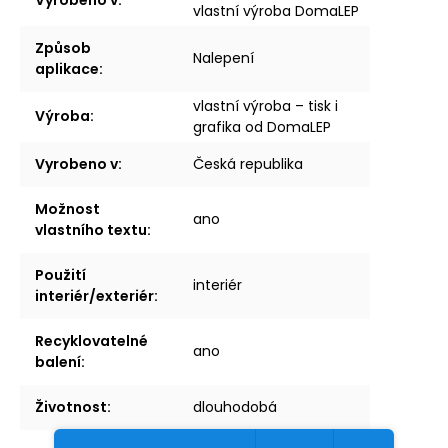
vlastní výroba DomaLEP
Způsob
Nalepení
aplikace
:
vlastní výroba – tisk i
Výroba
:
grafika od DomaLEP
Vyrobeno v
:
Česká republika
Možnost
ano
vlastního textu
:
Použití
interiér
interiér/exteriér
:
Recyklovatelné
ano
balení
:
Životnost
:
dlouhodobá