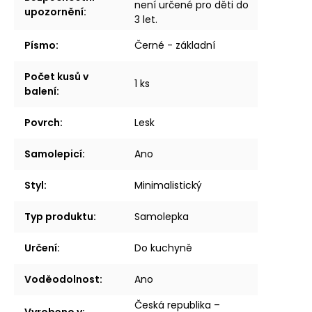
není určené pro děti do
upozornění
:
3 let.
Písmo
:
Černé - základní
Počet kusů v
1 ks
balení
:
Povrch
:
Lesk
Samolepicí
:
Ano
Styl
:
Minimalistický
Typ produktu
:
Samolepka
Určení
:
Do kuchyně
Voděodolnost
:
Ano
Česká republika –
Vyrobeno v
: