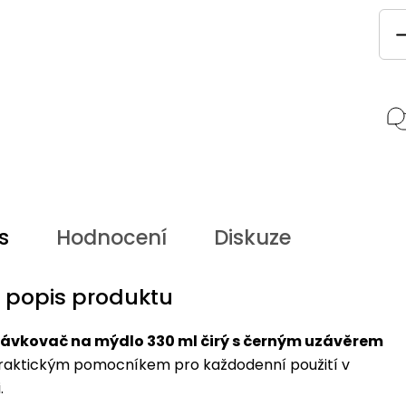
s
Hodnocení
Diskuze
í popis produktu
ávkovač na mýdlo 330 ml čirý s černým uzávěrem
raktickým pomocníkem pro každodenní použití v
.