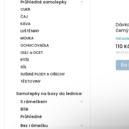
Průhledné samolepky
CUKR
ČAJ
KÁVA
Dávkovač na mýdlo 500 ml
Dávko
m
hnědý s černo-stříbrným DISC
s čer
LUŠTĚNINY
TOP BELA
MOUKA
Skladem
(>10 ks)
Sklad
OCHUCOVADLA
130 Kč
110 K
OLEJ a OCET
107,44 Kč bez DPH
90,91 Kč
RÝŽE
Do košíku
Do 
SŮL
SUŠENÉ PLODY A OŘECHY
TĚSTOVINY
Samolepky na boxy do lednice
S rámečkem
Bílé
Průhledné
Bez rámečku