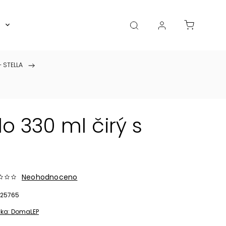
Boxy, dózy, kořenky, skleničky
Akce
Diá
 STELLA
/
 330 ml čirý s
Neohodnoceno
25765
ka:
DomaLEP