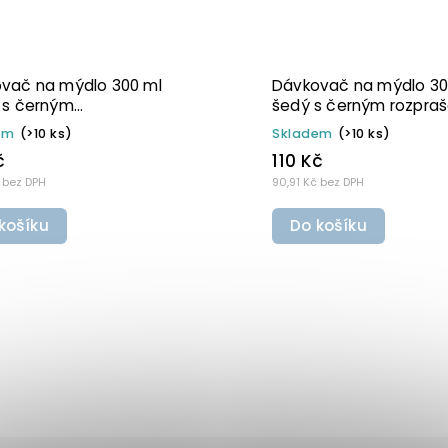
vač na mýdlo 300 ml bílý
Dávkovač na mýdlo 30
ným sprejem BELA
šedý s bílo-zlatou pu
BELA
em
(>10 ks)
Skladem
(>10 ks)
č
110 Kč
 bez DPH
90,91 Kč bez DPH
košíku
Do košíku