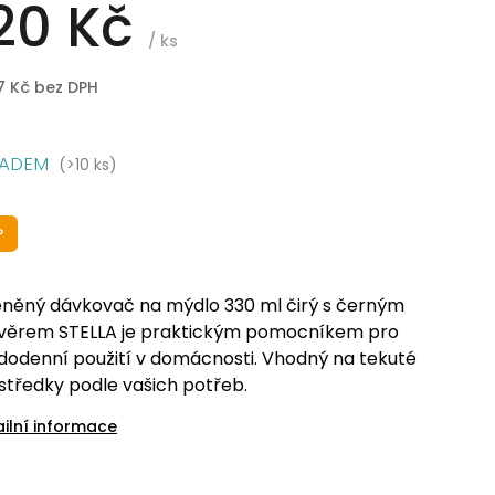
20 Kč
/ ks
7 Kč bez DPH
LADEM
(>10 ks)
P
eněný dávkovač na mýdlo 330 ml čirý s černým
věrem STELLA je praktickým pomocníkem pro
dodenní použití v domácnosti. Vhodný na tekuté
středky podle vašich potřeb.
ailní informace