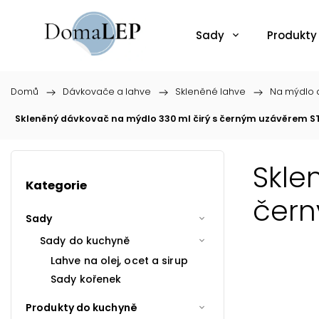
Sady
Produkty
Domů
/
Dávkovače a lahve
/
Skleněné lahve
/
Na mýdlo a
Skleněný dávkovač na mýdlo 330 ml čirý s černým uzávěrem S
Skle
Kategorie
čern
Sady
Sady do kuchyně
Lahve na olej, ocet a sirup
Sady kořenek
Produkty do kuchyně