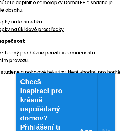
ůžete doplnit o samolepky DomaLEP a snadno jej
le obsahu.
epky na kosmetiku
pky na úklidové prostředky
bezpečnost
 vhodný pro běžné použití v domácnosti i
ním provozu.
studené a pokojové tekutiny. Není vhodný pro horké
Chceš
inspiraci pro
krásně
uspořádaný
domov?
Přihlášení ti