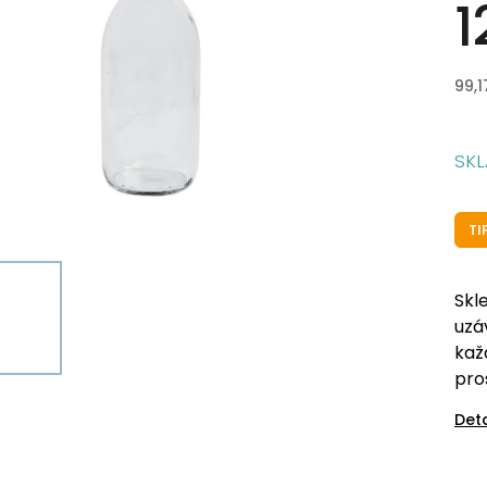
1
99,1
SK
TI
Skl
uzá
kaž
pro
Det