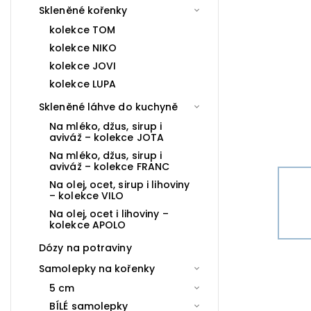
Skleněné kořenky
kolekce TOM
kolekce NIKO
kolekce JOVI
kolekce LUPA
Skleněné láhve do kuchyně
Na mléko, džus, sirup i
aviváž – kolekce JOTA
Na mléko, džus, sirup i
aviváž – kolekce FRANC
Na olej, ocet, sirup i lihoviny
– kolekce VILO
Na olej, ocet i lihoviny –
kolekce APOLO
Dózy na potraviny
Samolepky na kořenky
5 cm
BÍLÉ samolepky