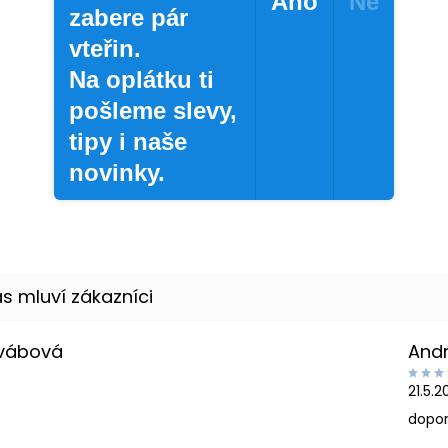
Ano
Ne
zabere pár
vteřin.
Na oplátku ti
pošleme slevy,
tipy i naše
novinky.
Švábová
And
21.5.
dopor