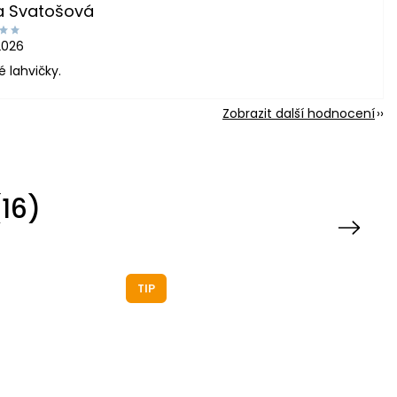
a Svatošová
2026
é lahvičky.
Zobrazit další hodnocení
16)
Next
TIP