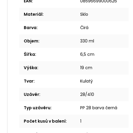
EAN
:
08596699000626
Materiál
:
Sklo
Barva
:
Čirá
Objem
:
330 ml
Šířka
:
6,5 cm
Výška
:
19 cm
Tvar
:
Kulatý
Uzávěr
:
28/410
Typ uzávěru
:
PP 28 barva černá
Počet kusů v balení
:
1