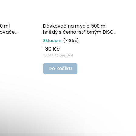
0 ml
Dávkovač na mýdlo 300 ml
mpičkou
hnědý s černo-stříbrným DISC
TOP BELA
Skladem
(6 ks)
110 Kč
90,91 Kč bez DPH
Do košíku