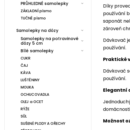
PRŮHLEDNÉ samolepky
Díky prove
ZÁKLADNÍ písmo
používání b
TUČNÉ písmo
saponát ne
zároveň chr
Samolepky na dózy
Samolepky na potravinové
Dávkovač je
dózy 5 cm
používání.
Bílé samolepky
CUKR
Praktické 
ČAJ
Dávkovač se
KÁVA
používání.
LUŠTĚNINY
MOUKA
Elegantní
OCHUCOVADLA
Jednoduchý 
OLEJ a OCET
domácnosti
RÝŽE
SŮL
Možnost o
SUŠENÉ PLODY A OŘECHY