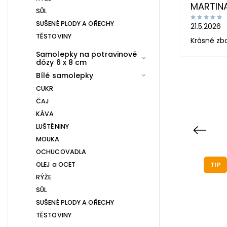
MARTIN
SŮL
SUŠENÉ PLODY A OŘECHY
21.5.2026
TĚSTOVINY
Krásné zb
Samolepky na potravinové
dózy 6 x 8 cm
Bílé samolepky
CUKR
ČAJ
KÁVA
LUŠTĚNINY
Previous
MOUKA
OCHUCOVADLA
OLEJ a OCET
TIP
TIP
RÝŽE
SŮL
SUŠENÉ PLODY A OŘECHY
TĚSTOVINY