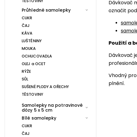
TĚSTOVINY
Dávkovač m
Průhledné samolepky
označit pod
CUKR
samol
ČAJ
samole
KÁVA
LUŠTĚNINY
Použití a 
MOUKA
Dávkovač je
OCHUCOVADLA
profesionál
OLEJ a OCET
RÝŽE
Vhodný pro 
SŮL
plnění.
SUŠENÉ PLODY A OŘECHY
TĚSTOVINY
Samolepky na potravinové
dózy 5 x 5 cm
Bílé samolepky
CUKR
ČAJ