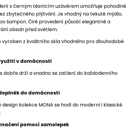
dení s černým těsnícím uzávěrem umožňuje pohodlné
ez zbytečného plýtvání. Je vhodný na tekuté mýdlo,
bo šampon. Čiré provedení působí elegantně a
ání obsah před světlem.
 vyroben z kvalitního skla vhodného pro dlouhodobé
využití v domácnosti
 dobře drží a snadno se začlení do každodenního
 doplněk do domácnosti
design kolekce MONA se hodí do moderní i klasické
.
značení pomocí samolepek