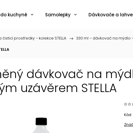
 do kuchyně
Samolepky
Dávkovače a lahve
 čisticí prostředky – kolekce STELLA
/
330 ml – dávkovač na mýdlo –
TELLA
něný dávkovač na mýdlo
ým uzávěrem STELLA
Kód:
Znač