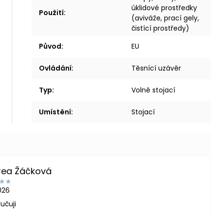
úklidové prostředky
Použití
:
(aviváže, prací gely,
čistící prostředy)
Původ
:
EU
Ovládání
:
Těsnící uzávěr
Typ
:
Volně stojací
Umístění
:
Stojací
rea Žáčková
2026
učuji