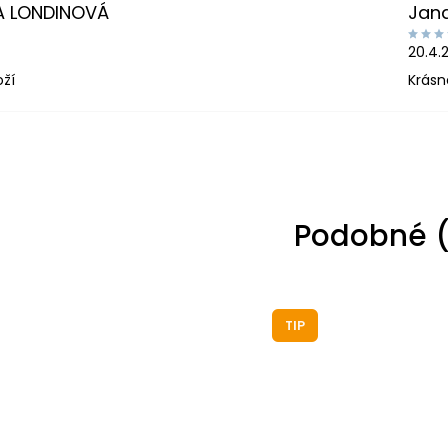
A LONDINOVÁ
Jan
20.4.
oží
Krásn
Podobné (
TIP