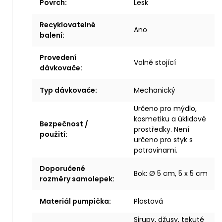
Povrch
:
Lesk
Recyklovatelné
Ano
balení
:
Provedení
Volně stojící
dávkovače
:
Typ dávkovače
:
Mechanický
Určeno pro mýdlo,
kosmetiku a úklidové
Bezpečnost /
prostředky. Není
použití
:
určeno pro styk s
potravinami.
Doporučené
Bok: Ø 5 cm, 5 x 5 cm
rozměry samolepek
:
Materiál pumpička
:
Plastová
Sirupy, džusy, tekuté