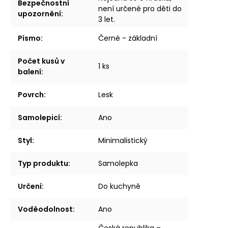
Bezpečnostní
není určené pro děti do
upozornění
:
3 let.
Písmo
:
Černé - základní
Počet kusů v
1 ks
balení
:
Povrch
:
Lesk
Samolepicí
:
Ano
Styl
:
Minimalistický
Typ produktu
:
Samolepka
Určení
:
Do kuchyně
Voděodolnost
:
Ano
Česká republika –