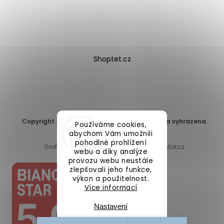
Shoptet.cz
Copyright 2026
DomaLEP s.r.o.
. Všechna práva vyhrazena.
Používáme cookies,
Upravit nastavení cookies
abychom Vám umožnili
pohodlné prohlížení
Grafický návrh vytvořil a nakódoval
Shoptak.cz
webu a díky analýze
provozu webu neustále
zlepšovali jeho funkce,
výkon a použitelnost.
Více informací
Nastavení