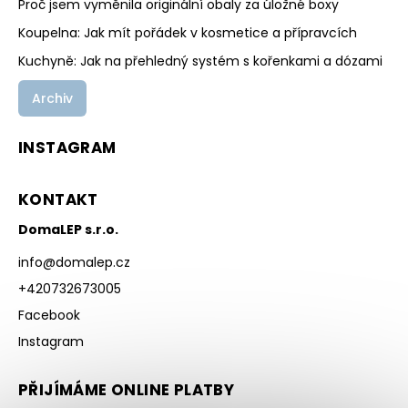
Proč jsem vyměnila originální obaly za úložné boxy
Koupelna: Jak mít pořádek v kosmetice a přípravcích
Kuchyně: Jak na přehledný systém s kořenkami a dózami
Archiv
INSTAGRAM
KONTAKT
DomaLEP s.r.o.
info
@
domalep.cz
+420732673005
Facebook
Instagram
PŘIJÍMÁME ONLINE PLATBY