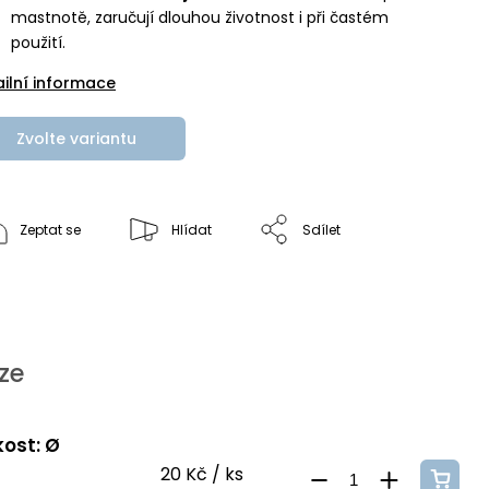
mastnotě, zaručují dlouhou životnost i při častém
použití.
ailní informace
Zvolte variantu
Zeptat se
Hlídat
Sdílet
ze
kost: Ø
20 Kč
/ ks