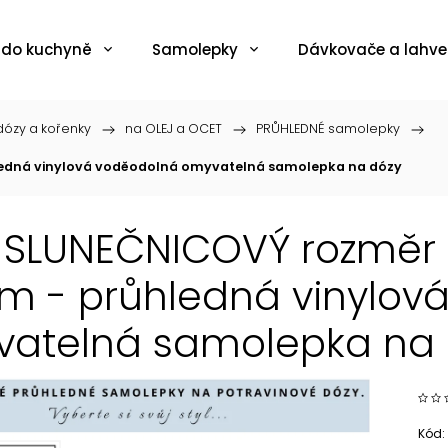
 do kuchyně
Samolepky
Dávkovače a lahve
ózy a kořenky
/
na OLEJ a OCET
/
PRŮHLEDNÉ samolepky
/
ůhledná vinylová voděodolná omyvatelná samolepka na dózy
 SLUNEČNICOVÝ rozměr Ø
cm - průhledná vinylov
atelná samolepka na 
Kód: