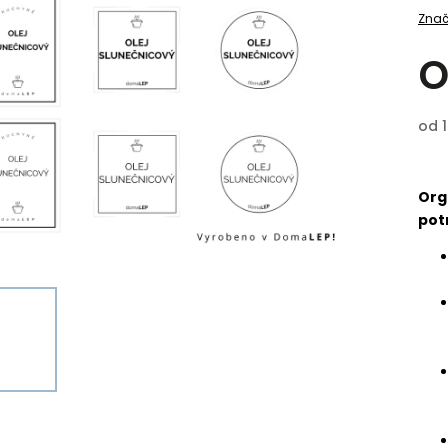
Znač
od
Org
pot