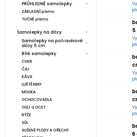
Vy
PRŮHLEDNÉ samolepky
pl
ZÁKLADNÍ písmo
TUČNÉ písmo
b
5
Samolepky na dózy
Vy
Samolepky na potravinové
pl
dózy 5 cm
Bílé samolepky
b
CUKR
c
ČAJ
Vy
KÁVA
pl
LUŠTĚNINY
b
MOUKA
c
OCHUCOVADLA
Vy
OLEJ a OCET
pl
RÝŽE
SŮL
b
SUŠENÉ PLODY A OŘECHY
6