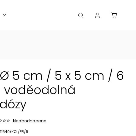
Boxy, dózy, kořenky, skleničky
Akce
Diá
 5 cm / 5 x 5 cm / 6
á voděodolná
dózy
Neohodnoceno
11540/KOL/PR/5