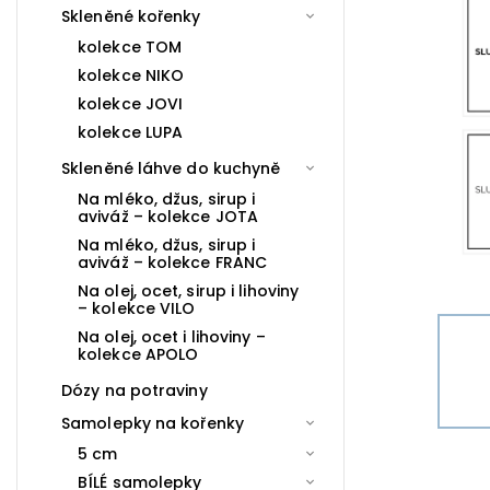
Skleněné kořenky
kolekce TOM
kolekce NIKO
kolekce JOVI
kolekce LUPA
Skleněné láhve do kuchyně
Na mléko, džus, sirup i
aviváž – kolekce JOTA
Na mléko, džus, sirup i
aviváž – kolekce FRANC
Na olej, ocet, sirup i lihoviny
– kolekce VILO
Na olej, ocet i lihoviny –
kolekce APOLO
Dózy na potraviny
Samolepky na kořenky
5 cm
BÍLÉ samolepky