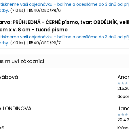
tiskneme vaši objednávku – balíme a odesíláme do 3 dnů od přij
atby.
(>10 ks)
| 11540/OBD/PR/6
arva: PRŮHLEDNÁ - ČERNÉ písmo, tvar: OBDÉLNÍK, velik
 cm x v. 8 cm - tučné písmo
tiskneme vaši objednávku – balíme a odesíláme do 3 dnů od přij
atby.
(>10 ks)
| 11540/OBD/PR/7
Švábová
And
21.5.
dopor
A LONDINOVÁ
Jan
20.4.
oží
Krásn