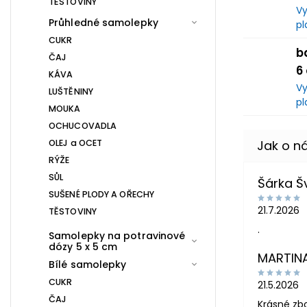
TĚSTOVINY
Vy
Průhledné samolepky
pl
CUKR
b
ČAJ
6
KÁVA
Vy
LUŠTĚNINY
pl
MOUKA
OCHUCOVADLA
OLEJ a OCET
RÝŽE
SŮL
Šárka 
SUŠENÉ PLODY A OŘECHY
21.7.2026
TĚSTOVINY
.
Samolepky na potravinové
dózy 5 x 5 cm
MARTIN
Bílé samolepky
CUKR
21.5.2026
ČAJ
Krásné zb