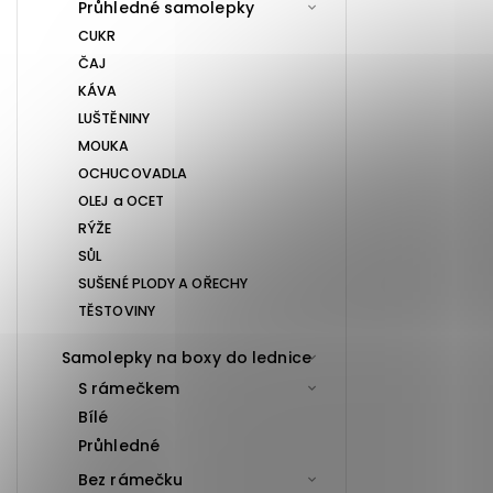
Průhledné samolepky
CUKR
ČAJ
KÁVA
LUŠTĚNINY
MOUKA
OCHUCOVADLA
OLEJ a OCET
RÝŽE
SŮL
SUŠENÉ PLODY A OŘECHY
TĚSTOVINY
Samolepky na boxy do lednice
S rámečkem
Bílé
Průhledné
Bez rámečku