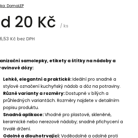
ka:
DomaLEP
od
20 Kč
/ ks
16,53 Kč
bez DPH
anizační samolepky, etikety a štítky na nádoby a
ravinové dózy:
Lehké, elegantní a praktické:
Ideální pro snadné a
stylové označení kuchyňský nádob a dóz na potraviny.
Různé varianty a rozměry:
Dostupné v bílých a
průhledných variantách. Rozměry najdete v detailním
popisu produktu.
Snadná aplikace:
Vhodné pro plastové, skleněné,
keramické nebo nerezové nádoby; snadné přichycení a
trvalé držení.
Odolné a dlouhotrvající:
Voděodolné a odolné proti