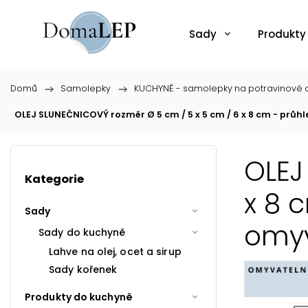
Sady
Produkty
Domů
/
Samolepky
/
KUCHYNĚ - samolepky na potravinové d
OLEJ SLUNEČNICOVÝ rozměr Ø 5 cm / 5 x 5 cm / 6 x 8 cm - pr
OLEJ
Kategorie
x 8 
Sady
omyv
Sady do kuchyně
Lahve na olej, ocet a sirup
Sady kořenek
Produkty do kuchyně