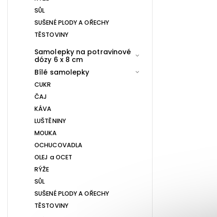
SŮL
SUŠENÉ PLODY A OŘECHY
TĚSTOVINY
Samolepky na potravinové
dózy 6 x 8 cm
Bílé samolepky
CUKR
ČAJ
KÁVA
LUŠTĚNINY
MOUKA
OCHUCOVADLA
OLEJ a OCET
RÝŽE
SŮL
SUŠENÉ PLODY A OŘECHY
TĚSTOVINY