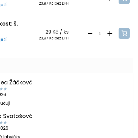
23,97 Kč bez DPH
etí
ost: š.
29 Kč
/ ks
23,97 Kč bez DPH
etí
rea Žáčková
2026
učuji
a Svatošová
2026
é lahvičky.