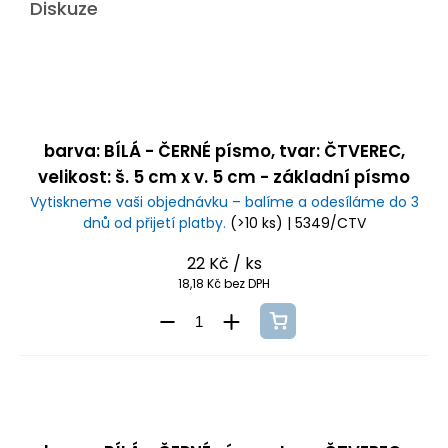
Diskuze
barva: BÍLÁ - ČERNÉ písmo, tvar: ČTVEREC,
velikost: š. 5 cm x v. 5 cm - základní písmo
Vytiskneme vaši objednávku – balíme a odesíláme do 3
dnů od přijetí platby.
(>10 ks)
| 5349/CTV
22 Kč
/ ks
18,18 Kč bez DPH