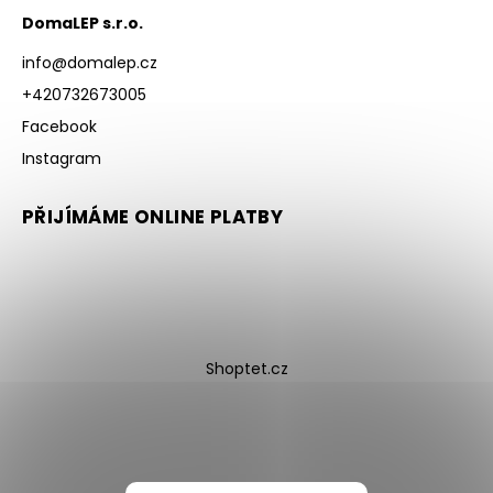
DomaLEP s.r.o.
info
@
domalep.cz
+420732673005
Facebook
Instagram
PŘIJÍMÁME ONLINE PLATBY
Shoptet.cz