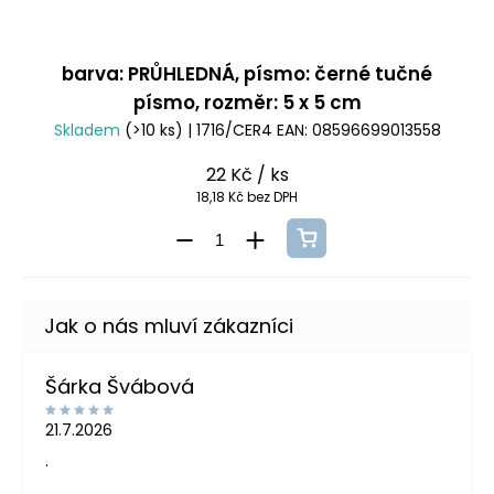
barva: PRŮHLEDNÁ, písmo: černé tučné
písmo, rozměr: 5 x 5 cm
Skladem
(>10 ks)
| 1716/CER4
EAN:
08596699013558
22 Kč
/ ks
18,18 Kč bez DPH
Šárka Švábová
21.7.2026
.