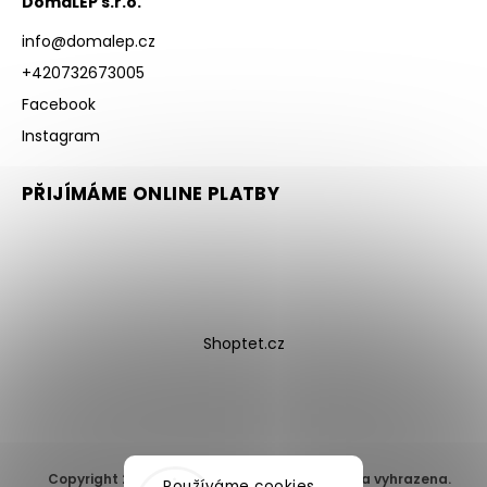
DomaLEP s.r.o.
info
@
domalep.cz
+420732673005
Facebook
Instagram
PŘIJÍMÁME ONLINE PLATBY
Shoptet.cz
Copyright 2026
DomaLEP s.r.o.
. Všechna práva vyhrazena.
Používáme cookies,