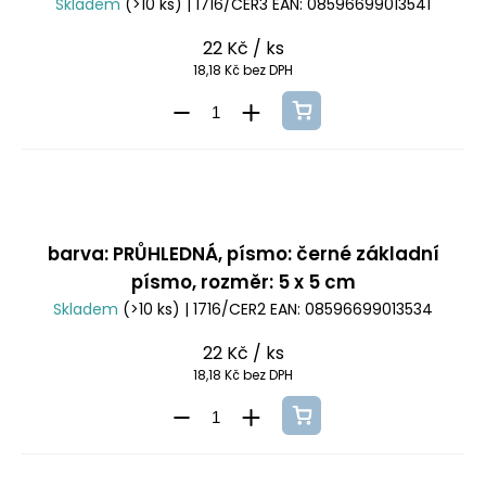
Skladem
(>10 ks)
| 1716/CER3
EAN:
08596699013541
22 Kč
/ ks
18,18 Kč bez DPH
barva: PRŮHLEDNÁ, písmo: černé základní
písmo, rozměr: 5 x 5 cm
Skladem
(>10 ks)
| 1716/CER2
EAN:
08596699013534
22 Kč
/ ks
18,18 Kč bez DPH