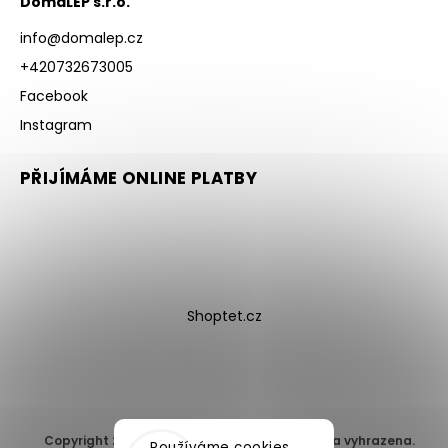
DomaLEP s.r.o.
info
@
domalep.cz
+420732673005
Facebook
Instagram
PŘIJÍMÁME ONLINE PLATBY
Shoptet.cz
Copyright 2026
DomaLEP s.r.o.
. Všechna práva vyhrazena.
Používáme cookies,