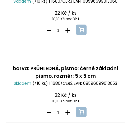
Skladem
(>10 ks)
| 1680/CER3
EAN:
08596699013060
22 Kč
/ ks
18,18 Kč bez DPH
barva: PRŮHLEDNÁ, písmo: černé základní
písmo, rozměr: 5 x 5 cm
Skladem
(>10 ks)
| 1680/CER2
EAN:
08596699013053
22 Kč
/ ks
18,18 Kč bez DPH