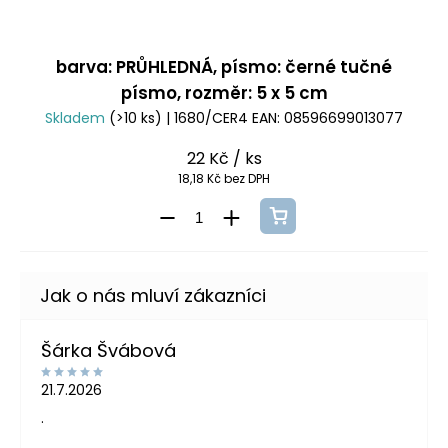
barva: PRŮHLEDNÁ, písmo: černé tučné
písmo, rozměr: 5 x 5 cm
Skladem
(>10 ks)
| 1680/CER4
EAN:
08596699013077
22 Kč
/ ks
18,18 Kč bez DPH
Šárka Švábová
21.7.2026
.