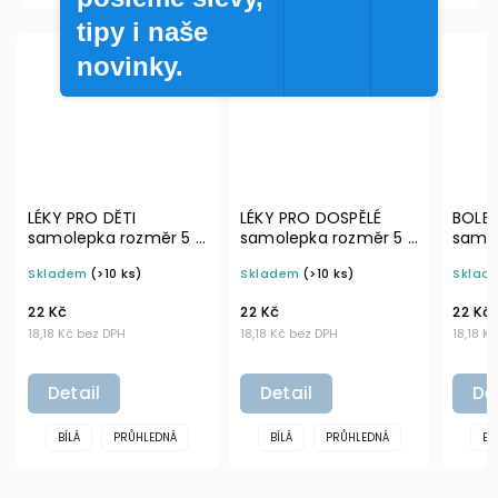
tipy i naše
novinky.
LÉKY PRO DOSPĚLÉ
BOLEST KLOUBŮ
BO
 ×
samolepka rozměr 5 ×
samolepka rozměr 5 ×
sa
5 cm na boxy a
5 cm na boxy a
5 
Skladem
(>10 ks)
Skladem
(>10 ks)
Sk
označení domácí
označení domácí
oz
lékárničky
lékárničky
lé
22 Kč
22 Kč
22
18,18 Kč bez DPH
18,18 Kč bez DPH
18,
Detail
Detail
BÍLÁ
PRŮHLEDNÁ
BÍLÁ
PRŮHLEDNÁ